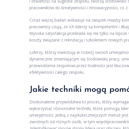
i otwartość na sugestie zespołu, tworzą środowisko
pracowników do kreatywności i innowacyjności, co z k
Coraz więcej badań wskazuje na związek między k
pracownicy czują, że ich liderzy są kompetentni i db
Wysoka satysfakcja przekłada się nie tylko na lepsze w
koszty związane z rekrutacją i szkoleniem nowych p
Liderzy, którzy inwestują w rozwój swoich umiejętnoś
dynamicznie zmieniającym się środowisku pracy, um
przewodzenia zespołowi przez trudności jest kluczow
efektywności całego zespołu.
Jakie techniki mogą pom
Doskonalenie przywództwa to proces, który wymaga
wykorzystać różnorodne techniki, które pomogą lider
umiejętności. Jedną z najskuteczniejszych metod jes
zwrotnych od różnych osób, w tym współpracowników
zidentyfikować mocne strony lidera oraz obszary, k