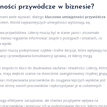
tności przywódcze w biznesie?
erami wiele wyzwań, dlatego
kluczowe umiejętności przywódcze
połem. Wśród najważniejszych umiejętności wyróżniają się:
a przywództwa. Liderzy muszą być w stanie jasno i zrozumiale
 również regularnie informować zespół o postępach i zmianach, co
 wyniki.
zęsto muszą podejmować szybkie i trafne decyzje, które wpływają na
uacji i przewidywania konsekwencji sprawia, że liderzy mogą
zespołu to klucz do zbudowania zaufania i otwartości. Liderzy, któr
, mają większe szanse na stworzenie zaangażowanej i lojalnej grupy
ia i motywowania pracowników do osiągania lepszych wyników jest
cne strony swoich pracowników i wykorzystywać je w codziennych
maga efektywne zarządzanie, ale również pozytywnie wpływa na
h pracowników i angażując ich w podejmowanie decyzji, liderzy mog