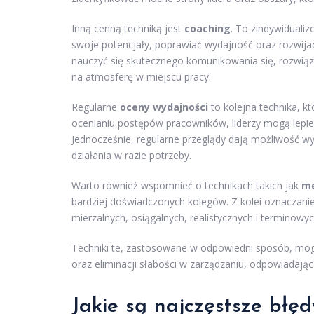
Inną cenną techniką jest
coaching
. To zindywiduali
swoje potencjały, poprawiać wydajność oraz rozwijać
nauczyć się skutecznego komunikowania się, rozwi
na atmosferę w miejscu pracy.
Regularne
oceny wydajności
to kolejna technika, k
ocenianiu postępów pracowników, liderzy mogą lepiej
Jednocześnie, regularne przeglądy dają możliwość w
działania w razie potrzeby.
Warto również wspomnieć o technikach takich jak
me
bardziej doświadczonych kolegów. Z kolei oznacza
mierzalnych, osiągalnych, realistycznych i termino
Techniki te, zastosowane w odpowiedni sposób, mogą
oraz eliminacji słabości w zarządzaniu, odpowiadają
Jakie są najczęstsze błęd