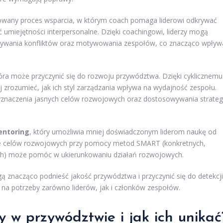
zowany proces wsparcia, w którym coach pomaga liderowi odkrywać
 umiejętności interpersonalne. Dzięki coachingowi, liderzy mogą
ązywania konfliktów oraz motywowania zespołów, co znacząco wpływ
tóra może przyczynić się do rozwoju przywództwa. Dzięki cyklicznemu
 zrozumieć, jak ich styl zarządzania wpływa na wydajność zespołu.
yznaczenia jasnych celów rozwojowych oraz dostosowywania strategi
ntoring
, który umożliwia mniej doświadczonym liderom naukę od
nie celów rozwojowych przy pomocy metod SMART (konkretnych,
wych) może pomóc w ukierunkowaniu działań rozwojowych.
 znacząco podnieść jakość przywództwa i przyczynić się do detekcji
c na potrzeby zarówno liderów, jak i członków zespołów.
y w przywództwie i jak ich unikać