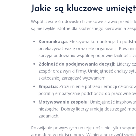
Jakie są kluczowe umieję
Współczesne środowisko biznesowe stawia przed lid
są niezwykle istotne dla skutecznego kierowania zes
Komunikacja:
Efektywna komunikacja to podstaw
przekazywać wizję oraz cele organizacji. Powinni
sprzyja budowaniu wspólnej odpowiedzialności za
Zdolność do podejmowania decyzji:
Liderzy c
zespół oraz wyniki firmy. Umiejętność analizy syt
skuteczniej zarządzać wyzwaniami.
Empatia:
Zrozumienie potrzeb i emocji członków 
potrafią empatycznie podchodzić do pracowników
Motywowanie zespołu:
Umiejętność inspirowan
niezbędna. Dobrzy liderzy umieją dostrzegać mo
zadaniach.
Rozwijanie powyższych umiejętności nie tylko wspo
atmosferę w miejscu pracy. Wspierając rozwój swoic