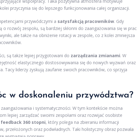
 sprzyjające współpracy. Taka pozytywna atmosfera motywuje
olei przyczynia się do lepszego funkcjonowania całej organizacji.
ompetencjami przywódczymi a
satysfakcją pracowników
. Gdy
ają o rozwój zespołu, są bardziej skłonni do zaangażowania się w prac
yniki, ale także na obniżenie rotacji w zespole, co z kolei zmniejsza
racowników.
ci, są także lepiej przygotowani do
zarządzania zmianami
. W
iejętność elastycznego dostosowywania się do nowych wyzwań oraz
a. Tacy liderzy zyskują zaufanie swoich pracowników, co sprzyja
óc w doskonaleniu przywództwa?
 zaangażowania i systematyczności. W tym kontekście można
om lepiej zarządzać swoimi zespołami oraz rozwijać osobiste
t
feedback 360 stopni
, który polega na zbieraniu informacji
, przełożonych oraz podwładnych. Taki holistyczny obraz pozwala
tóre wymagają poprawy.