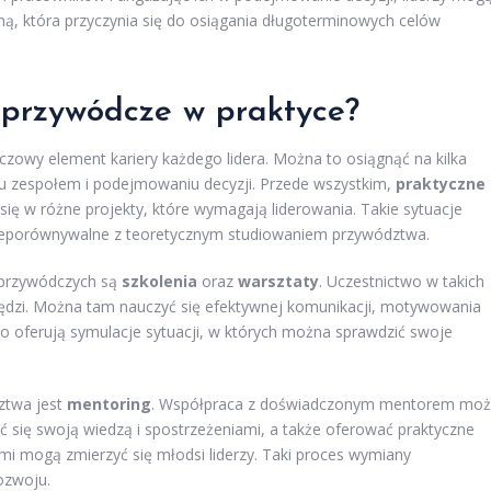
ną, która przyczynia się do osiągania długoterminowych celów
i przywódcze w praktyce?
zowy element kariery każdego lidera. Można to osiągnąć na kilka
u zespołem i podejmowaniu decyzji. Przede wszystkim,
praktyczne
ię w różne projekty, które wymagają liderowania. Takie sytuacje
nieporównywalne z teoretycznym studiowaniem przywództwa.
i przywódczych są
szkolenia
oraz
warsztaty
. Uczestnictwo w takich
zędzi. Można tam nauczyć się efektywnej komunikacji, motywowania
sto oferują symulacje sytuacji, w których można sprawdzić swoje
ztwa jest
mentoring
. Współpraca z doświadczonym mentorem mo
ić się swoją wiedzą i spostrzeżeniami, a także oferować praktyczne
i mogą zmierzyć się młodsi liderzy. Taki proces wymiany
ozwoju.