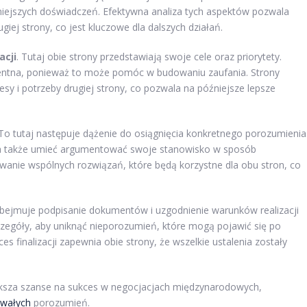
niejszych doświadczeń. Efektywna analiza tych aspektów pozwala
iej strony, co jest kluczowe dla dalszych działań.
acji
. Tutaj obie strony przedstawiają swoje cele oraz priorytety.
rentna, ponieważ to może pomóc w budowaniu zaufania. Strony
esy i potrzeby drugiej strony, co pozwala na późniejsze lepsze
 To tutaj następuje dążenie do osiągnięcia konkretnego porozumienia
a także umieć argumentować swoje stanowisko w sposób
anie wspólnych rozwiązań, które będą korzystne dla obu stron, co
obejmuje podpisanie dokumentów i uzgodnienie warunków realizacji
zegóły, aby uniknąć nieporozumień, które mogą pojawić się po
 finalizacji zapewnia obie strony, że wszelkie ustalenia zostały
ększa szanse na sukces w negocjacjach międzynarodowych,
rwałych
porozumień.