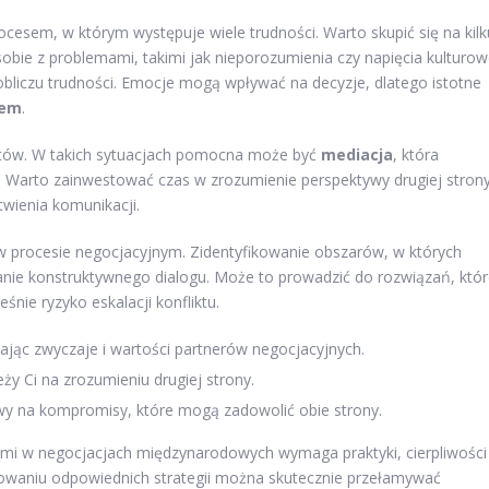
sem, w którym występuje wiele trudności. Warto skupić się na kilk
bie z problemami, takimi jak nieporozumienia czy napięcia kulturow
bliczu trudności. Emocje mogą wpływać na decyzje, dlatego istotne
łem
.
któw. W takich sytuacjach pomocna może być
mediacja
, która
 Warto zainwestować czas w zrozumienie perspektywy drugiej strony
twienia komunikacji.
w procesie negocjacyjnym. Zidentyfikowanie obszarów, w których
anie konstruktywnego dialogu. Może to prowadzić do rozwiązań, któ
nie ryzyko eskalacji konfliktu.
ając zwyczaje i wartości partnerów negocjacyjnych.
ży Ci na zrozumieniu drugiej strony.
owy na kompromisy, które mogą zadowolić obie strony.
ami w negocjacjach międzynarodowych wymaga praktyki, cierpliwości 
sowaniu odpowiednich strategii można skutecznie przełamywać