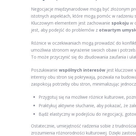
Negocjacje międzynarodowe mogą być złożonym proce
istotnych aspektach, które mogą pomóc w radzeniu so
Kluczowym elementem jest zachowanie
spokoju
w o
jest, aby podejść do problemów z
otwartym umys
Różnice w oczekiwaniach mogą prowadzić do konfli
umożliwia stronom wyrażenie swoich obaw i potrzeb.
To może przyczynić się do zbudowania zaufania i uła
Poszukiwanie
wspólnych interesów
jest kluczowe 
interesy obu stron się pokrywają, pozwala na budow
zaspokoją potrzeby obu stron, minimalizując jednocześ
Przygotuj się na możliwe różnice kulturowe, pozn
Praktykuj aktywne słuchanie, aby pokazać, że zale
Bądź elastyczny w podejściu do negocjacji, got
Ostatecznie, umiejętność radzenia sobie z trudności
zrozumienia różnorodności kulturowej. Dzięki zasto