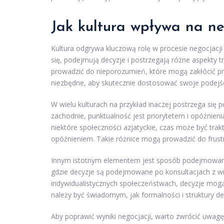
Jak kultura wpływa na n
Kultura odgrywa kluczową rolę w procesie negocjacj
się, podejmują decyzje i postrzegają różne aspekty 
prowadzić do nieporozumień, które mogą zakłócić prze
niezbędne, aby skutecznie dostosować swoje podejśc
W wielu kulturach na przykład inaczej postrzega się p
zachodnie, punktualność jest priorytetem i opóźnieni
niektóre społeczności azjatyckie, czas może być trak
opóźnieniem. Takie różnice mogą prowadzić do frustra
Innym istotnym elementem jest sposób podejmowania 
gdzie decyzje są podejmowane po konsultacjach z wi
indywidualistycznych społeczeństwach, decyzje mog
należy być świadomym, jak formalności i struktury de
Aby poprawić wyniki negocjacji, warto zwrócić uwagę