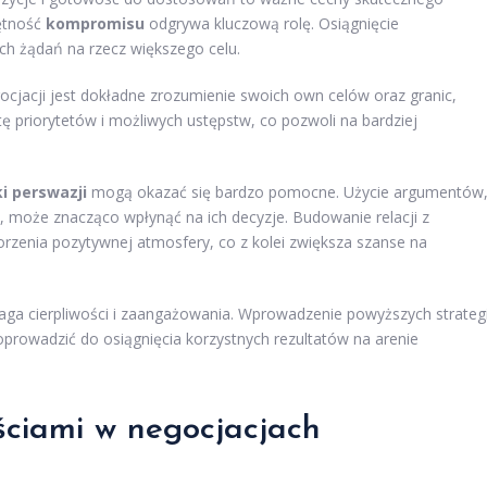
jętność
kompromisu
odgrywa kluczową rolę. Osiągnięcie
h żądań na rzecz większego celu.
acji jest dokładne zrozumienie swoich own celów oraz granic,
tę priorytetów i możliwych ustępstw, co pozwoli na bardziej
i perswazji
mogą okazać się bardzo pomocne. Użycie argumentów
y, może znacząco wpłynąć na ich decyzje. Budowanie relacji z
rzenia pozytywnej atmosfery, co z kolei zwiększa szanse na
aga cierpliwości i zaangażowania. Wprowadzenie powyższych strategi
rowadzić do osiągnięcia korzystnych rezultatów na arenie
ościami w negocjacjach