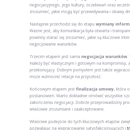
negocjacyjnego, jego kultury, oczekiwań oraz wcześ
zrozumieć, jakie mogą być przewidywania i obawy drug
Następnie przechodzi się do etapu
wymiany inform
Ważne jest, aby komunikacja była otwarta i transpa
powinny starać się zrozumieć, jakie są kluczowe inter
negocjowanie warunków.
Trzecim etapem jest sama
negocjacja warunków
.
Należy być elastycznym i gotowym na kompromisy, 
przekonujący. Dobrym pomysłem jest także wypracow
może wzmocnić relacje na przyszłość.
Końcowym etapem jest
finalizacja umowy
, która 
postanowień. Warto dokładnie omówić wszystkie szc
zakończeniu negocjacji. Dobrze przeprowadzony proces
właściwie zrozumiane i zaakceptowane.
Właściwe podejście do tych kluczowych etapów zwi
pozwalając na wypracowanie satysfakcjonujących i
t