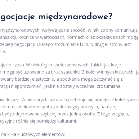
egocjacje międzynarodowe?
i międzynarodowych, wpływając na sposób, w jaki strony komunikują
transakcji. Różnice w wartościach, normach oraz oczekiwaniach mogą
bieg negocjacji. Dlatego zrozumienie kultury drugiej strony jest
ie.
ojęcie czasu. W niektórych społeczeństwach, takich jak kraje
a mogą być uznawane za brak szacunku. Z kolei w innych kulturach, j
towany bardziej elastycznie, a spotkania mogą zaczynać się z
cji i nieporozumień, jeśli nie zostały wcześniej zrozumiane.
decyzji. W niektórych kulturach preferuje się podejście kolektywne,
eloma członkami zespołu, podczas gdy w innych, bardziej
ą być podejmowane szybciej przez jedną osobę. Z tego względu,
cyzyjne różnią się pomiędzy kulturami.
 na kilka kluczowych elementów: