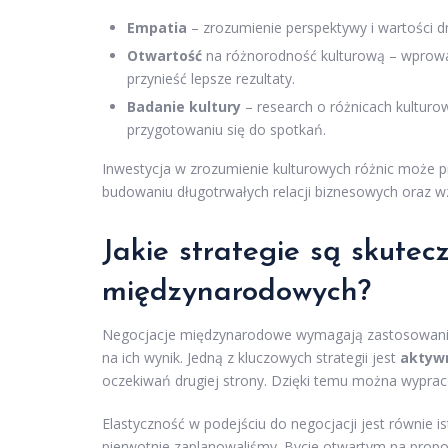
Empatia
– zrozumienie perspektywy i wartości dr
Otwartość
na różnorodność kulturową – wprowa
przynieść lepsze rezultaty.
Badanie kultury
– research o różnicach kultur
przygotowaniu się do spotkań.
Inwestycja w zrozumienie kulturowych różnic może prz
budowaniu długotrwałych relacji biznesowych oraz 
Jakie strategie są skute
międzynarodowych?
Negocjacje międzynarodowe wymagają zastosowan
na ich wynik. Jedną z kluczowych strategii jest
aktywn
oczekiwań drugiej strony. Dzięki temu można wyprac
Elastyczność w podejściu do negocjacji jest równie 
pierwotnie zaplanowaliśmy. Bycie otwartym na prop