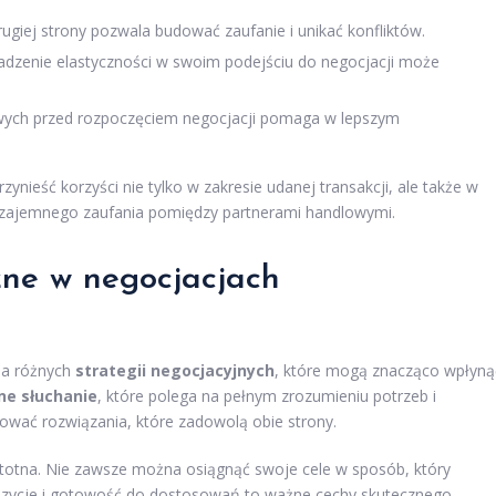
ugiej strony pozwala budować zaufanie i unikać konfliktów.
dzenie elastyczności w swoim podejściu do negocjacji może
owych przed rozpoczęciem negocjacji pomaga w lepszym
ynieść korzyści nie tylko w zakresie udanej transakcji, ale także w
wzajemnego zaufania pomiędzy partnerami handlowymi.
czne w negocjacjach
ia różnych
strategii negocjacyjnych
, które mogą znacząco wpłyną
e słuchanie
, które polega na pełnym zrozumieniu potrzeb i
ować rozwiązania, które zadowolą obie strony.
istotna. Nie zawsze można osiągnąć swoje cele w sposób, który
ozycje i gotowość do dostosowań to ważne cechy skutecznego