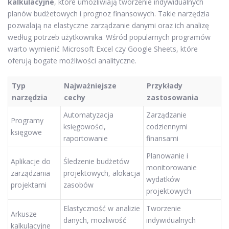
kalkulacyjne
, które umożliwiają tworzenie indywidualnych
planów budżetowych i prognoz finansowych. Takie narzędzia
pozwalają na elastyczne zarządzanie danymi oraz ich analizę
według potrzeb użytkownika. Wśród popularnych programów
warto wymienić Microsoft Excel czy Google Sheets, które
oferują bogate możliwości analityczne.
Typ
Najważniejsze
Przykłady
narzędzia
cechy
zastosowania
Automatyzacja
Zarządzanie
Programy
księgowości,
codziennymi
księgowe
raportowanie
finansami
Planowanie i
Aplikacje do
Śledzenie budżetów
monitorowanie
zarządzania
projektowych, alokacja
wydatków
projektami
zasobów
projektowych
Elastyczność w analizie
Tworzenie
Arkusze
danych, możliwość
indywidualnych
kalkulacyjne