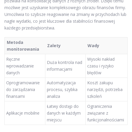
pozwala na konsolidację danych z różnych źródeł. Dzięki temu
możliwe jest uzyskanie kompleksowego obrazu finansów firmy.
Umożliwia to szybsze reagowanie na zmiany w przychodach lub
nagłe wydatki, co jest kluczowe dla stabilności finansowej
każdego przedsiębiorstwa.
Metoda
Zalety
Wady
monitorowania
Ręczne
Wysoki nakład
Duża kontrola nad
wprowadzanie
czasu i ryzyko
informacjami
danych
błędów
Oprogramowanie
Automatyzacja
Koszt zakupu
do zarządzania
procesu, szybka
narzędzi, potrzeba
finansami
analiza
szkoleń
Łatwy dostęp do
Ograniczenia
Aplikacje mobilne
danych w każdym
związane z
miejscu
funkcjonalnościami