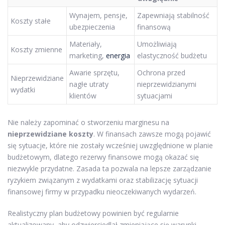
Wynajem, pensje,
Zapewniają stabilność
Koszty stałe
ubezpieczenia
finansową
Materiały,
Umożliwiają
Koszty zmienne
marketing,
energia
elastyczność budżetu
Awarie sprzętu,
Ochrona przed
Nieprzewidziane
nagłe utraty
nieprzewidzianymi
wydatki
klientów
sytuacjami
Nie należy zapominać o stworzeniu marginesu na
nieprzewidziane koszty
. W finansach zawsze mogą pojawić
się sytuacje, które nie zostały wcześniej uwzględnione w planie
budżetowym, dlatego rezerwy finansowe mogą okazać się
niezwykle przydatne. Zasada ta pozwala na lepsze zarządzanie
ryzykiem związanym z wydatkami oraz stabilizację sytuacji
finansowej firmy w przypadku nieoczekiwanych wydarzeń.
Realistyczny plan budżetowy powinien być regularnie
aktualizowany, aby odzwierciedlał zmieniające się warunki