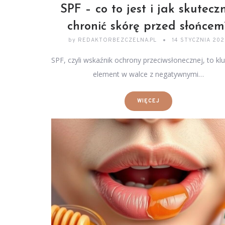
SPF – co to jest i jak skutecz
chronić skórę przed słońcem
by
REDAKTORBEZCZELNA.PL
14 STYCZNIA 20
SPF, czyli wskaźnik ochrony przeciwsłonecznej, to k
element w walce z negatywnymi…
WIĘCEJ