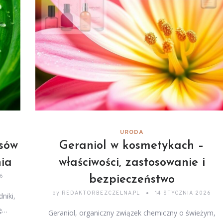
URODA
sów
Geraniol w kosmetykach –
nia
właściwości, zastosowanie i
26
bezpieczeństwo
by
REDAKTORBEZCZELNA.PL
14 STYCZNIA 2026
niki,
ję…
Geraniol, organiczny związek chemiczny o świeżym,