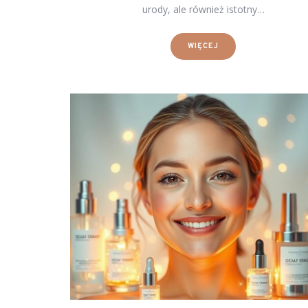
urody, ale również istotny…
WIĘCEJ