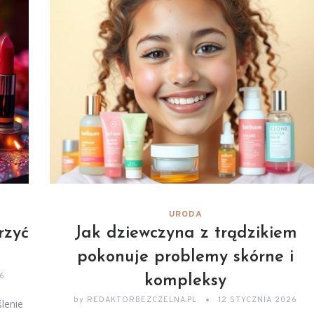
URODA
rzyć
Jak dziewczyna z trądzikiem
pokonuje problemy skórne i
26
kompleksy
by
REDAKTORBEZCZELNA.PL
12 STYCZNIA 2026
lenie