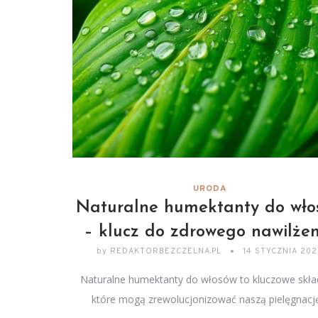
URODA
Naturalne humektanty do wło
– klucz do zdrowego nawilże
by
REDAKTORBEZCZELNA.PL
14 STYCZNIA 20
Naturalne humektanty do włosów to kluczowe skład
które mogą zrewolucjonizować naszą pielęgnac