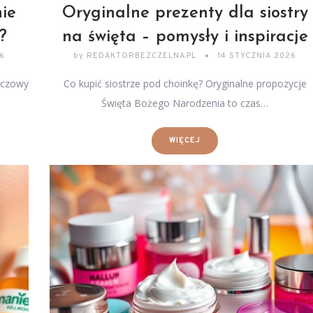
nie
Oryginalne prezenty dla siostry
?
na święta – pomysły i inspiracje
26
by
REDAKTORBEZCZELNA.PL
14 STYCZNIA 2026
luczowy
Co kupić siostrze pod choinkę? Oryginalne propozycje
Święta Bożego Narodzenia to czas…
WIĘCEJ