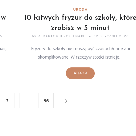
URODA
 w
10 łatwych fryzur do szkoły, któr
zrobisz w 5 minut
26
by
REDAKTORBEZCZELNA.PL
12 STYCZNIA 2026
nas,
Fryzury do szkoły nie muszą być czasochłonne ani
skomplikowane. W rzeczywistości istnieje…
WIĘCEJ
3
…
96