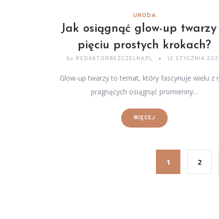
URODA
Jak osiągnąć glow-up twarzy
pięciu prostych krokach?
by
REDAKTORBEZCZELNA.PL
12 STYCZNIA 20
Glow-up twarzy to temat, który fascynuje wielu z 
pragnących osiągnąć promienny…
WIĘCEJ
1
2