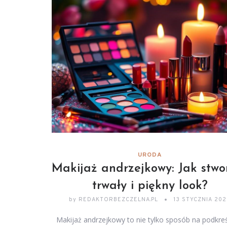
URODA
Makijaż andrzejkowy: Jak stwo
trwały i piękny look?
by
REDAKTORBEZCZELNA.PL
13 STYCZNIA 20
Makijaż andrzejkowy to nie tylko sposób na podkreś