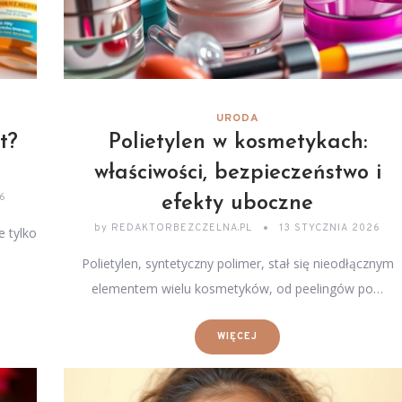
URODA
t?
Polietylen w kosmetykach:
właściwości, bezpieczeństwo i
26
efekty uboczne
by
REDAKTORBEZCZELNA.PL
13 STYCZNIA 2026
e tylko
Polietylen, syntetyczny polimer, stał się nieodłącznym
elementem wielu kosmetyków, od peelingów po…
WIĘCEJ