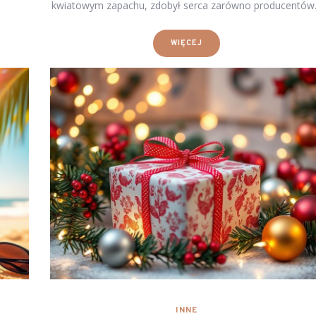
kwiatowym zapachu, zdobył serca zarówno producentó
WIĘCEJ
INNE