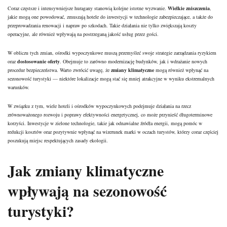
Coraz częstsze i intensywniejsze huragany stanowią kolejne istotne wyzwanie.
Wielkie zniszczenia
,
jakie mogą one powodować, zmuszają hotele do inwestycji w technologie zabezpieczające, a także do
przeprowadzania renowacji i napraw po szkodach. Takie działania nie tylko zwiększają koszty
operacyjne, ale również wpływają na postrzeganą jakość usług przez gości.
W obliczu tych zmian, ośrodki wypoczynkowe muszą przemyśleć swoje strategie zarządzania ryzykiem
oraz
dostosowanie oferty
. Obejmuje to zarówno modernizację budynków, jak i wdrażanie nowych
procedur bezpieczeństwa. Warto zwrócić uwagę, że
zmiany klimatyczne
mogą również wpłynąć na
sezonowość turystyki — niektóre lokalizacje mogą stać się mniej atrakcyjne w wyniku ekstremalnych
warunków.
W związku z tym, wiele hoteli i ośrodków wypoczynkowych podejmuje działania na rzecz
zrównoważonego rozwoju i poprawy efektywności energetycznej, co może przynieść długoterminowe
korzyści. Inwestycje w zielone technologie, takie jak odnawialne
źródła energii
, mogą pomóc w
redukcji kosztów oraz pozytywnie wpłynąć na wizerunek
marki
w
oczach
turystów, którzy coraz częściej
poszukują miejsc respektujących zasady ekologii.
Jak zmiany klimatyczne
wpływają na sezonowość
turystyki?