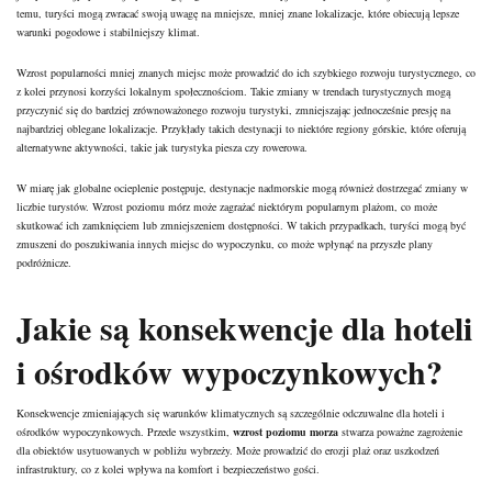
temu, turyści mogą zwracać swoją uwagę na mniejsze, mniej znane lokalizacje, które obiecują lepsze
warunki pogodowe i stabilniejszy klimat.
Wzrost popularności mniej znanych miejsc może prowadzić do ich szybkiego rozwoju turystycznego, co
z kolei przynosi korzyści lokalnym społecznościom. Takie zmiany w trendach turystycznych mogą
przyczynić się do bardziej zrównoważonego rozwoju turystyki, zmniejszając jednocześnie presję na
najbardziej oblegane lokalizacje. Przykłady takich destynacji to niektóre regiony górskie, które oferują
alternatywne aktywności, takie jak turystyka piesza czy rowerowa.
W miarę jak globalne ocieplenie postępuje, destynacje nadmorskie mogą również dostrzegać zmiany w
liczbie turystów. Wzrost poziomu mórz może zagrażać niektórym popularnym plażom, co może
skutkować ich zamknięciem lub zmniejszeniem dostępności. W takich przypadkach, turyści mogą być
zmuszeni do poszukiwania innych miejsc do wypoczynku, co może wpłynąć na przyszłe plany
podróżnicze.
Jakie są konsekwencje dla hoteli
i ośrodków wypoczynkowych?
Konsekwencje zmieniających się warunków klimatycznych są szczególnie odczuwalne dla hoteli i
ośrodków wypoczynkowych. Przede wszystkim,
wzrost poziomu morza
stwarza poważne zagrożenie
dla obiektów usytuowanych w pobliżu wybrzeży. Może prowadzić do erozji plaż oraz uszkodzeń
infrastruktury, co z kolei wpływa na komfort i bezpieczeństwo gości.