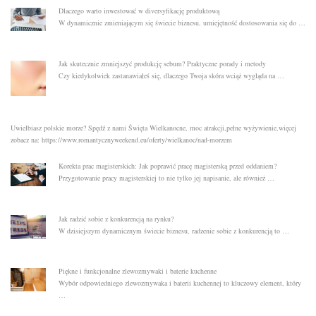
Dlaczego warto inwestować w diversyfikację produktową
W dynamicznie zmieniającym się świecie biznesu, umiejętność dostosowania się do …
Jak skutecznie zmniejszyć produkcję sebum? Praktyczne porady i metody
Czy kiedykolwiek zastanawiałeś się, dlaczego Twoja skóra wciąż wygląda na …
Uwielbiasz polskie morze? Spędź z nami Święta Wielkanocne, moc atrakcji,pełne wyżywienie,więcej
zobacz na:
https://www.romantycznyweekend.eu/oferty/wielkanoc/nad-morzem
Korekta prac magisterskich: Jak poprawić pracę magisterską przed oddaniem?
Przygotowanie pracy magisterskiej to nie tylko jej napisanie, ale również …
Jak radzić sobie z konkurencją na rynku?
W dzisiejszym dynamicznym świecie biznesu, radzenie sobie z konkurencją to …
Piękne i funkcjonalne zlewozmywaki i baterie kuchenne
Wybór odpowiedniego zlewozmywaka i baterii kuchennej to kluczowy element, który
…