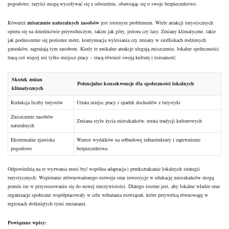
pogodowe, turyści mogą wycofywać się z odwiedzin, obawiając się o swoje bezpieczeństwo.
Również
zniszczenie naturalnych zasobów
jest istotnym problemem. Wiele atrakcji turystycznych
opiera się na dziedzictwie przyrodniczym, takim jak góry, jeziora czy lasy. Zmiany klimatyczne, takie
jak
podnoszenie
się poziomu mórz, kontynuacja wylesiania czy zmiany w siedliskach rodzimych
gatunków, zagrażają tym zasobom. Kiedy te unikalne atrakcje ulegają zniszczeniu, lokalne społeczności
tracą coś więcej niż tylko miejsce pracy – tracą również swoją kulturę i tożsamość.
Skutek zmian
Potencjalne konsekwencje dla społeczności lokalnych
klimatycznych
Redukcja liczby turystów
Utrata miejsc pracy i spadek dochodów z turystyki
Zniszczenie zasobów
Zmiana stylu życia mieszkańców, utrata tradycji kulturowych
naturalnych
Ekstremalne zjawiska
Wzrost wydatków na odbudowę infrastruktury i zapewnienie
pogodowe
bezpieczeństwa
Odpowiedzią na te wyzwania musi być wspólna adaptacja i przekształcanie lokalnych strategii
turystycznych. Wspieranie zrównoważonego rozwoju oraz inwestycje w edukację mieszkańców mogą
pomóc im w przystosowaniu się do nowej rzeczywistości. Dlatego istotne jest, aby lokalne władze oraz
organizacje społeczne współpracowały w celu wdrażania rozwiązań, które przywrócą równowagę w
regionach dotkniętych tymi zmianami.
Powiązane wpisy: