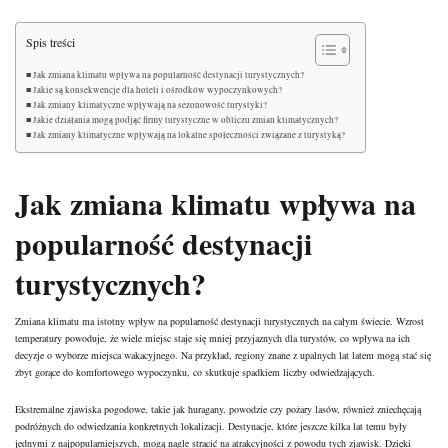
Spis treści
Jak zmiana klimatu wpływa na popularność destynacji turystycznych?
Jakie są konsekwencje dla hoteli i ośrodków wypoczynkowych?
Jak zmiany klimatyczne wpływają na sezonowość turystyki?
Jakie działania mogą podjąć firmy turystyczne w obliczu zmian klimatycznych?
Jak zmiany klimatyczne wpływają na lokalne społeczności związane z turystyką?
Jak zmiana klimatu wpływa na
popularność destynacji
turystycznych?
Zmiana klimatu ma istotny wpływ na popularność destynacji turystycznych na całym świecie. Wzrost
temperatury powoduje, że wiele miejsc staje się mniej przyjaznych dla turystów, co wpływa na ich
decyzje o wyborze miejsca wakacyjnego. Na przykład, regiony znane z upalnych lat latem mogą stać się
zbyt gorące do komfortowego wypoczynku, co skutkuje spadkiem liczby odwiedzających.
Ekstremalne zjawiska pogodowe, takie jak huragany, powodzie czy pożary lasów, również zniechęcają
podróżnych do odwiedzania konkretnych lokalizacji. Destynacje, które jeszcze kilka lat temu były
jednymi z najpopularniejszych, mogą nagle stracić na atrakcyjności z powodu tych zjawisk. Dzięki