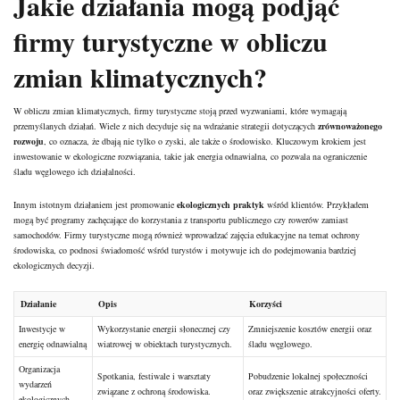
Jakie działania mogą podjąć
firmy turystyczne w obliczu
zmian klimatycznych?
W obliczu zmian klimatycznych, firmy turystyczne stoją przed wyzwaniami, które wymagają
przemyślanych działań. Wiele z nich decyduje się na wdrażanie strategii dotyczących
zrównoważonego
rozwoju
, co oznacza, że dbają nie tylko o zyski, ale także o środowisko. Kluczowym krokiem jest
inwestowanie w ekologiczne rozwiązania, takie jak energia odnawialna, co pozwala na ograniczenie
śladu węglowego ich działalności.
Innym istotnym działaniem jest promowanie
ekologicznych praktyk
wśród klientów. Przykładem
mogą być programy zachęcające do korzystania z transportu publicznego czy rowerów zamiast
samochodów. Firmy turystyczne mogą również wprowadzać zajęcia edukacyjne na temat ochrony
środowiska, co podnosi świadomość wśród turystów i motywuje ich do podejmowania bardziej
ekologicznych decyzji.
Działanie
Opis
Korzyści
Inwestycje w
Wykorzystanie energii słonecznej czy
Zmniejszenie kosztów energii oraz
energię odnawialną
wiatrowej w obiektach turystycznych.
śladu węglowego.
Organizacja
Spotkania, festiwale i warsztaty
Pobudzenie lokalnej społeczności
wydarzeń
związane z ochroną środowiska.
oraz zwiększenie atrakcyjności oferty.
ekologicznych