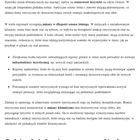
Zjawisko zmian klimatycznych ma znaczący wpływ na
sezonowość turystyki
na całym świecie. W
miarę jak temperatura globalna rośnie, tradycyjne sezony letnie i zimowe ulegają przesunięciom, co
skłania firmy turystyczne do dostosowywania swoich strategii marketingowych oraz ofert.
W wielu regionach występują
zmiany w długości sezonu letniego
. W miejscach o umiarkowanym
klimacie, sezon letni może stać się krótszy, co wpływa na dostępność atrakcji turystycznych oraz na
decyzje młodych podróżników. Z kolei obszary, które kiedyś były mniej popularne, mogą zyskiwać na
znaczeniu, zwłaszcza te, które teraz oferują korzystniejsze warunki do wypoczynku w zimie, jak na
przykład w górach czy nad morzem.
Zwiększona liczba turystów odwiedzających regiony górskie w zimie może prowadzić do rozwoju
infrastruktury turystycznej
, np. nowych stacji narciarskich.
Regiony nadmorskie, które do tej pory były popularne w sezonie letnim, mogą dostrzegać spadek
przyjazdów, co wymusza na właścicielach hoteli i restauracji dostosowywanie ofert do nowych
realiów.
Przesunięcie sezonów turystycznych wymaga od
firm
turystycznych wprowadzenia nowych
strategii promocji, które uwzględniają zmieniające się preferencje podróżników.
Zmiany te sprawiają, że planowanie sezonów turystycznych staje się bardziej skomplikowane. Branża
turystyczna musi monitorować te
zmiany klimatyczne
oraz dostosowywać swoje oferty, aby
przyciągnąć turystów w różnych porach roku. Da to możliwość lepszego wykorzystania zasobów
naturalnych i atrakcji turystycznych, które mogą stać się bardziej dostępne lub mniej konkurencyjne, w
zależności od globalnych trendów klimatycznych.