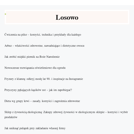
Losowo
Ćwiczenia na piłce – korzyści, technika i przykłady dla każdego
Arbuz – właściwości zdrowotne, nawadniające i dietetyczne owocu
Jak zrobić miękki piernik na Boże Narodzenie
Nowoczesne rozwiązania oświetleniowe dla ogrodu
Fryzury z klamrą: odkryj modę lat 90. i inspiracje na Instagramie
Przyczyny pękających kącików ust – jak im zapobiegać?
Dieta wg grupy krwi – zasady, korzyści i zagrożenia zdrowotne
Sklep z żywnością ekologiczną: Zakupy zdrowej żywności w ekologicznym sklepie – korzyści i wybór
produktów
Jak uniknąć pułapek przy zakładaniu własnej firmy