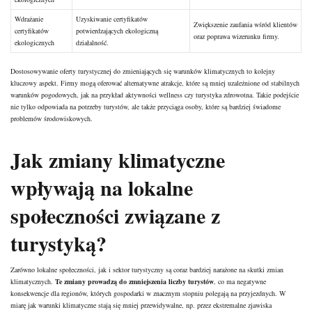
Wdrażanie
Uzyskiwanie certyfikatów
Zwiększenie zaufania wśród klientów
certyfikatów
potwierdzających ekologiczną
oraz poprawa wizerunku firmy.
ekologicznych
działalność.
Dostosowywanie oferty turystycznej do zmieniających się warunków klimatycznych to kolejny
kluczowy aspekt. Firmy mogą oferować alternatywne atrakcje, które są mniej uzależnione od stabilnych
warunków pogodowych, jak na przykład aktywności wellness czy turystyka zdrowotna. Takie podejście
nie tylko odpowiada na potrzeby turystów, ale także przyciąga osoby, które są bardziej świadome
problemów środowiskowych.
Jak zmiany klimatyczne
wpływają na lokalne
społeczności związane z
turystyką?
Zarówno lokalne społeczności, jak i sektor turystyczny są coraz bardziej narażone na skutki zmian
klimatycznych.
Te zmiany prowadzą do zmniejszenia liczby turystów
, co ma negatywne
konsekwencje dla regionów, których gospodarki w znacznym stopniu polegają na przyjezdnych. W
miarę jak warunki klimatyczne stają się mniej przewidywalne, np. przez ekstremalne zjawiska