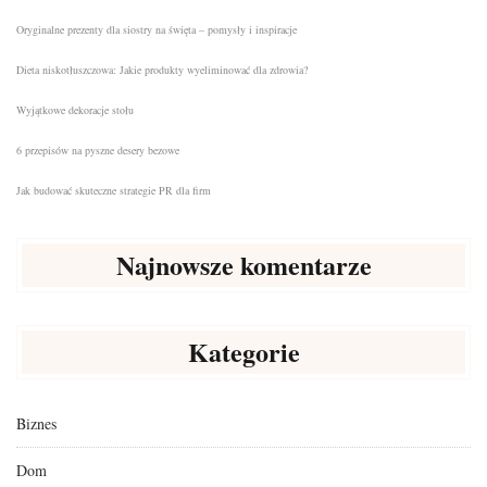
Oryginalne prezenty dla siostry na święta – pomysły i inspiracje
Dieta niskotłuszczowa: Jakie produkty wyeliminować dla zdrowia?
Wyjątkowe dekoracje stołu
6 przepisów na pyszne desery bezowe
Jak budować skuteczne strategie PR dla firm
Najnowsze komentarze
Kategorie
Biznes
Dom