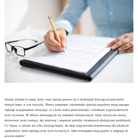
Zmiany klimatu to temat, który coraz częściej pojawia się w dyskusjach dotyczących przyszłości
różnych branż, w tym turystyki. Wzrost temperatur i ekstremalne zjawiska pogodowe mogą znacząco
wpłynąć na popularność destynacji, co z kolei stawia przed hotelami i ośrodkami wypoczynkowymi
nowe wyzwania. W obliczu zmieniających się warunków klimatycznych, firmy turystyczne muszą
dostosować swoje strategie, aby przetrwać i zaspokoić potrzeby świadomych ekologicznie podróżnych.
Co więcej, te zmiany nie tylko dotykają branży, ale także mają poważne konsekwencje dla lokalnych
społeczności, które opierają swoje życie na turystyce. Jakie rozwiązania mogą pomóc w adaptacji do
nowych realiów?