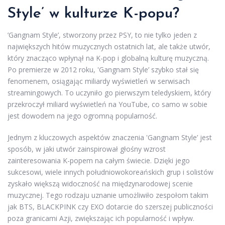
Style’ w kulturze K-popu?
’Gangnam Style’, stworzony przez PSY, to nie tylko jeden z
największych hitów muzycznych ostatnich lat, ale także utwór,
który znacząco wpłynął na K-pop i globalną kulturę muzyczną.
Po premierze w 2012 roku, 'Gangnam Style’ szybko stał się
fenomenem, osiągając miliardy wyświetleń w serwisach
streamingowych. To uczyniło go pierwszym teledyskiem, który
przekroczył miliard wyświetleń na YouTube, co samo w sobie
jest dowodem na jego ogromną popularność.
Jednym z kluczowych aspektów znaczenia 'Gangnam Style’ jest
sposób, w jaki utwór zainspirował głośny wzrost
zainteresowania K-popem na całym świecie. Dzięki jego
sukcesowi, wiele innych południowokoreańskich grup i solistów
zyskało większą widoczność na międzynarodowej scenie
muzycznej. Tego rodzaju uznanie umożliwiło zespołom takim
jak BTS, BLACKPINK czy EXO dotarcie do szerszej publiczności
poza granicami Azji, zwiększając ich popularność i wpływ.