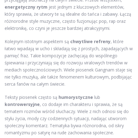
energetyczny rytm
jest jednym z kluczowych elementów,
który sprawia, że utwory te są idealne do tańca i zabawy. Łączą
różnorodne style muzyczne, często fuzjonując pop, rap oraz
elektronikę, co czyni je jeszcze bardziej atrakcyjnymi.
Kolejnym istotnym aspektem są
chwytliwe refreny
, które
łatwo wpadają w ucho i składają się z prostych, zapadających w
pamięć fraz. Takie kompozycje zachęcają do wspólnego
śpiewania i przyczyniają się do rozwoju viralowych trendów w
mediach społecznościowych. Wiele piosenek Gangnam staje się
nie tylko muzyką, ale także fenomenem kulturowym, podbijając
serca fanów na całym świecie.
Teksty piosenek często są
humorystyczne
lub
kontrowersyjne
, co dodaje im charakteru i sprawia, że są
tematem rozmów wśród słuchaczy. Wiele z nich odnosi się do
stylu życia, mody czy codziennych sytuacji, nadając utworom
społeczny komentarz. Tematyka bywa różnorodna, od iskry
romantyzmu po satyrę na rude zachowania społeczne.