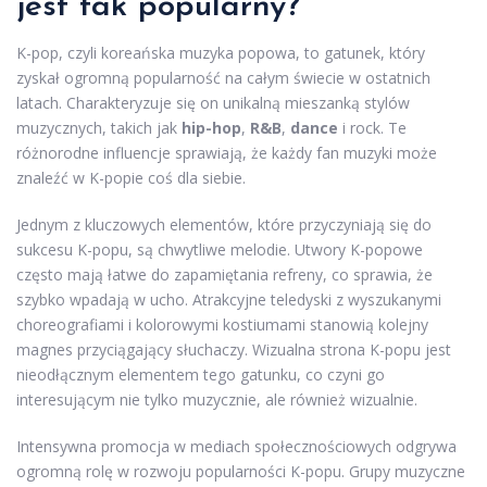
jest tak popularny?
K-pop, czyli koreańska muzyka popowa, to gatunek, który
zyskał ogromną popularność na całym świecie w ostatnich
latach. Charakteryzuje się on unikalną mieszanką stylów
muzycznych, takich jak
hip-hop
,
R&B
,
dance
i rock. Te
różnorodne influencje sprawiają, że każdy fan muzyki może
znaleźć w K-popie coś dla siebie.
Jednym z kluczowych elementów, które przyczyniają się do
sukcesu K-popu, są chwytliwe melodie. Utwory K-popowe
często mają łatwe do zapamiętania refreny, co sprawia, że
szybko wpadają w ucho. Atrakcyjne teledyski z wyszukanymi
choreografiami i kolorowymi kostiumami stanowią kolejny
magnes przyciągający słuchaczy. Wizualna strona K-popu jest
nieodłącznym elementem tego gatunku, co czyni go
interesującym nie tylko muzycznie, ale również wizualnie.
Intensywna promocja w mediach społecznościowych odgrywa
ogromną rolę w rozwoju popularności K-popu. Grupy muzyczne