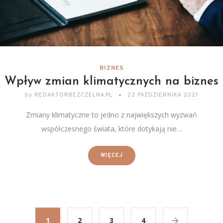
BIZNES
Wpływ zmian klimatycznych na biznes
by
REDAKTORBEZCZELNA.PL
22 PAŹDZIERNIKA 2021
Zmiany klimatyczne to jedno z największych wyzwań
współczesnego świata, które dotykają nie…
WIĘCEJ
1
2
3
4