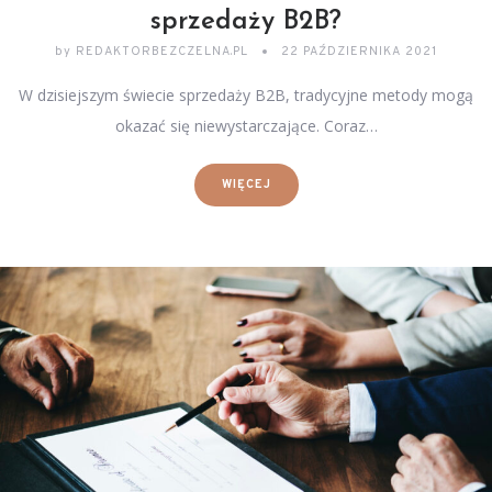
sprzedaży B2B?
by
REDAKTORBEZCZELNA.PL
22 PAŹDZIERNIKA 2021
W dzisiejszym świecie sprzedaży B2B, tradycyjne metody mogą
okazać się niewystarczające. Coraz…
WIĘCEJ