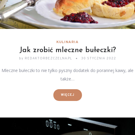
KULINARIA
Jak zrobić mleczne bułeczki?
by
REDAKTORBEZCZELNA.PL
30 STYCZNIA 2022
Mleczne bułeczki to nie tylko pyszny dodatek do porannej kawy, ale
także…
WIĘCEJ