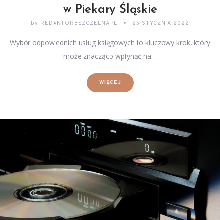
w Piekary Śląskie
by
REDAKTORBEZCZELNA.PL
25 STYCZNIA 2022
Wybór odpowiednich usług księgowych to kluczowy krok, który
może znacząco wpłynąć na…
WIĘCEJ