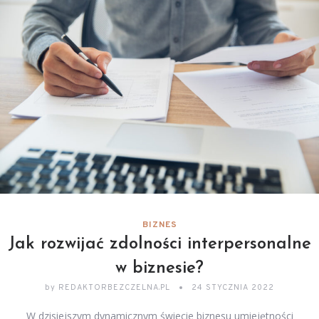
BIZNES
Jak rozwijać zdolności interpersonalne
w biznesie?
by
REDAKTORBEZCZELNA.PL
24 STYCZNIA 2022
W dzisiejszym dynamicznym świecie biznesu umiejętności