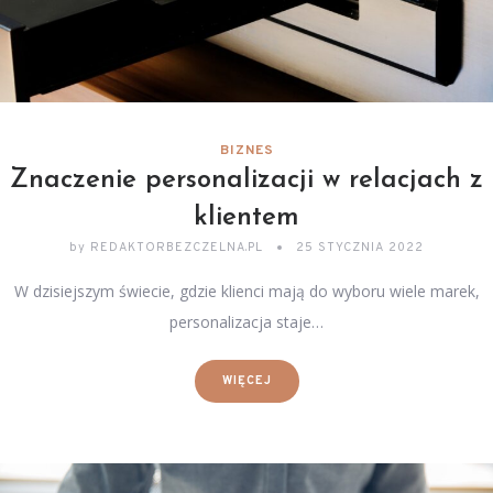
BIZNES
Znaczenie personalizacji w relacjach z
klientem
by
REDAKTORBEZCZELNA.PL
25 STYCZNIA 2022
W dzisiejszym świecie, gdzie klienci mają do wyboru wiele marek,
personalizacja staje…
WIĘCEJ