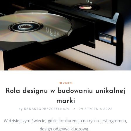
BIZNES
Rola designu w budowaniu unikalnej
marki
by
REDAKTORBEZCZELNA.PL
29 STYCZNIA 2022
W dzisiejszym świecie, gdzie konkurencja na rynku jest ogromna,
design odgrywa kluczową…