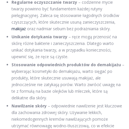
Regularne oczyszczanie twarzy
– codzienne mycie
twarzy powinno być fundamentem każdej rutyny
pielęgnacyjnej. Zaleca się stosowanie łagodnych środków
czyszczących, które skutecznie usuną zanieczyszczenia,
makijaż
oraz nadmiar sebum bez podrażniania skóry.
Unikanie dotykania twarzy
– ręce mogą przenosić na
skórę różne bakterie i zanieczyszczenia. Dlatego warto
unikać dotykania twarzy, a w przypadku konieczności,
upewnić się, że ręce są czyste.
Stosowanie odpowiednich produktów do demakijażu
–
wybierając kosmetyki do demakijażu, warto sięgać po
produkty, które skutecznie usuwają makijaż, ale
jednocześnie nie zatykają porów. Warto zwrócić uwagę na
te z formułą na bazie olejków lub mleczek, które są
delikatne dla skóry.
Nawilżanie skóry
– odpowiednie nawilżenie jest kluczowe
dla zachowania zdrowej skóry. Używanie lekkich,
niekomedogennych kremów nawilżających pomoże
utrzymać równowagę wodno-tłuszczową, co w efekcie