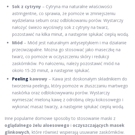
Sok z cytryny
– Cytryna ma naturalne właściwości
astringentne, co sprawia, że pomoże w zmniejszeniu
wydzielania sebum oraz odblokowaniu porów. Wystarczy
nałożyć świeżo wyciśnięty sok z cytryny na twarz,
pozostawić na kilka minut, a następnie spłukać ciepłą wodą.
Miód
– Miód jest naturalnym antyseptykiem i ma działanie
przeciwzapalne. Można go stosować jako maseczkę na
twarz, co pomoże w oczyszczeniu skóry i redukcji
zaskórników. Po nałożeniu, należy pozostawić miód na
około 15-20 minut, a następnie spłukać.
Peeling
kawowy
– Kawa jest doskonałym składnikiem do
tworzenia peelingu, który pomoże w złuszczaniu martwego
naskórka oraz odblokowywaniu porów. Wystarczy
wymieszać mieloną kawę z odrobiną oleju kokosowego i
wykonać masaż twarzy, a następnie spłukać ciepłą wodą.
Inne popularne domowe sposoby to stosowanie maski z
oglądalnego żelu aloesowego
i
oczyszczających masek
glinkowych
, które również wspierają usuwanie zaskórników.