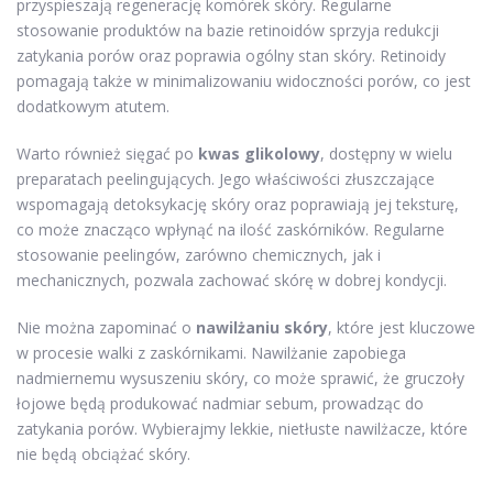
przyspieszają regenerację komórek skóry. Regularne
stosowanie produktów na bazie retinoidów sprzyja redukcji
zatykania porów oraz poprawia ogólny stan skóry. Retinoidy
pomagają także w minimalizowaniu widoczności porów, co jest
dodatkowym atutem.
Warto również sięgać po
kwas glikolowy
, dostępny w wielu
preparatach peelingujących. Jego właściwości złuszczające
wspomagają detoksykację skóry oraz poprawiają jej teksturę,
co może znacząco wpłynąć na ilość zaskórników. Regularne
stosowanie peelingów, zarówno chemicznych, jak i
mechanicznych, pozwala zachować skórę w dobrej kondycji.
Nie można zapominać o
nawilżaniu skóry
, które jest kluczowe
w procesie walki z zaskórnikami. Nawilżanie zapobiega
nadmiernemu wysuszeniu skóry, co może sprawić, że gruczoły
łojowe będą produkować nadmiar sebum, prowadząc do
zatykania porów. Wybierajmy lekkie, nietłuste nawilżacze, które
nie będą obciążać skóry.