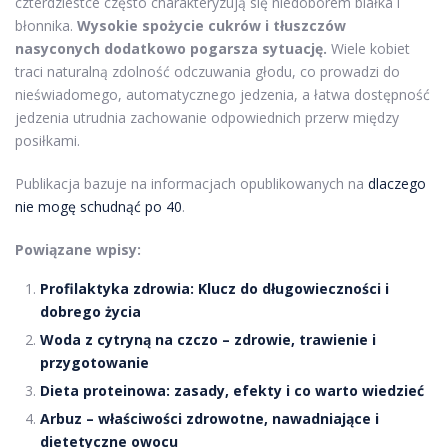
czterdziestce często charakteryzują się niedoborem białka i
błonnika.
Wysokie spożycie cukrów i tłuszczów
nasyconych dodatkowo pogarsza sytuację.
Wiele kobiet
traci naturalną zdolność odczuwania głodu, co prowadzi do
nieświadomego, automatycznego jedzenia, a łatwa dostępność
jedzenia utrudnia zachowanie odpowiednich przerw między
posiłkami.
Publikacja bazuje na informacjach opublikowanych na
dlaczego
nie mogę schudnąć po 40
.
Powiązane wpisy:
Profilaktyka zdrowia: Klucz do długowieczności i
dobrego życia
Woda z cytryną na czczo – zdrowie, trawienie i
przygotowanie
Dieta proteinowa: zasady, efekty i co warto wiedzieć
Arbuz – właściwości zdrowotne, nawadniające i
dietetyczne owocu