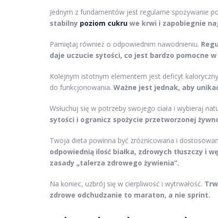
Jednym z fundamentów jest regularne spożywanie p
stabilny
poziom cukru
we krwi i zapobiegnie n
Pamiętaj również o odpowiednim nawodnieniu.
Regu
daje uczucie sytości, co jest bardzo pomocne w
Kolejnym istotnym elementem jest deficyt kaloryczny,
do funkcjonowania.
Ważne jest jednak, aby unika
Wsłuchuj się w potrzeby swojego ciała i wybieraj na
sytości i ogranicz spożycie przetworzonej żywn
Twoja dieta powinna być zróżnicowana i dostosowan
odpowiednią ilość białka, zdrowych tłuszczy i 
zasady „talerza zdrowego żywienia”.
Na koniec, uzbrój się w cierpliwość i wytrwałość.
Trw
zdrowe odchudzanie to maraton, a nie sprint.