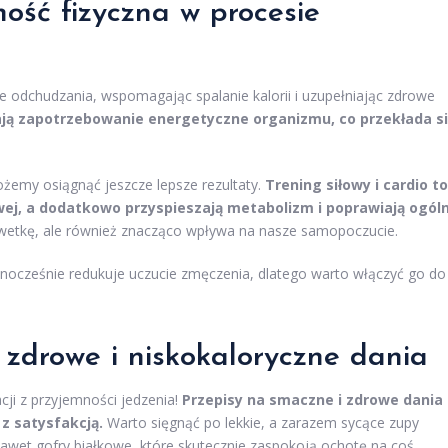
ość fizyczna w procesie
e odchudzania, wspomagając spalanie kalorii i uzupełniając zdrowe
ają zapotrzebowanie energetyczne organizmu, co przekłada s
ożemy osiągnąć jeszcze lepsze rezultaty.
Trening siłowy i cardio to
ej, a dodatkowo przyspieszają metabolizm i poprawiają ogól
lwetkę, ale również znacząco wpływa na nasze samopoczucie.
nocześnie redukuje uczucie zmęczenia, dlatego warto włączyć go do
: zdrowe i niskokaloryczne dania
ji z przyjemności jedzenia!
Przepisy na smaczne i zdrowe dania
z satysfakcją.
Warto sięgnąć po lekkie, a zarazem sycące zupy
 nawet gofry białkowe, które skutecznie zaspokoją ochotę na coś