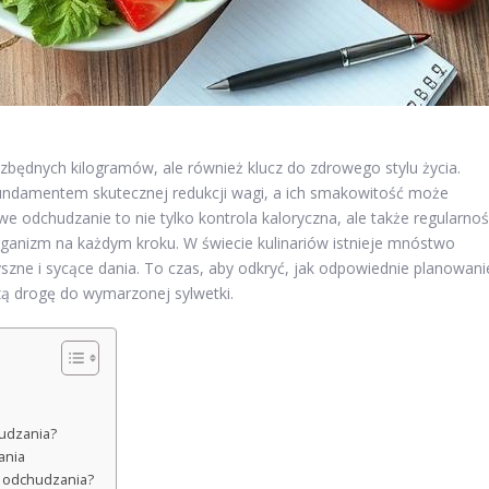
 zbędnych kilogramów, ale również klucz do zdrowego stylu życia.
 fundamentem skutecznej redukcji wagi, a ich smakowitość może
e odchudzanie to nie tylko kontrola kaloryczna, ale także regularno
rganizm na każdym kroku. W świecie kulinariów istnieje mnóstwo
yszne i sycące dania. To czas, aby odkryć, jak odpowiednie planowani
ą drogę do wymarzonej sylwetki.
hudzania?
ania
n odchudzania?