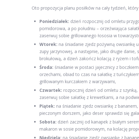
Oto propozycja planu posiłków na cały tydzień, któr
Poniedziałek:
dzień rozpocznij od omletu przygo
pomidorowa, a po południu – orzeźwiająca sałatk
zaserwuj sobie grillowanego łososia w towarzys
Wtorek:
na śniadanie zjedz pożywną owsiankę u
zupy jarzynowej, a następnie, jako drugie danie,
brokułową, a dzień zakończ kolacją z ryżem i tof
Środa:
śniadanie w postaci jajecznicy z boczkiem 
orzechami, obiad to czas na sałatkę z tuńczyki
grillowanym kurczakiem z warzywami,
Czwartek:
rozpocznij dzień od omletu z szynką, n
zaserwuj sobie sałatkę z krewetkami, a na podwie
Piątek:
na śniadanie zjedz owsiankę z bananem, 
pieczonym dorszem, jako deser sprawdzi się galar
Sobota:
dzień zacznij od kanapek z białym serem,
makaron w sosie pomidorowym, na kolację propo
Niedziela:
na śniadanie zjedz owsiankę z banane