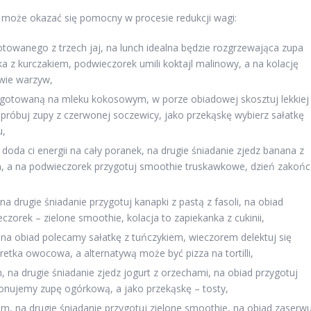
y może okazać się pomocny w procesie redukcji wagi:
towanego z trzech jaj, na lunch idealna będzie rozgrzewająca zupa
a z kurczakiem, podwieczorek umili koktajl malinowy, a na kolację
twie warzyw,
gotowaną na mleku kokosowym, w porze obiadowej skosztuj lekkiej
 spróbuj zupy z czerwonej soczewicy, jako przekąskę wybierz sałatkę
u,
doda ci energii na cały poranek, na drugie śniadanie zjedz banana z
em, a na podwieczorek przygotuj smoothie truskawkowe, dzień zakońc
a drugie śniadanie przygotuj kanapki z pastą z fasoli, na obiad
czorek – zielone smoothie, kolacja to zapiekanka z cukinii,
na obiad polecamy sałatkę z tuńczykiem, wieczorem delektuj się
etka owocowa, a alternatywą może być pizza na tortilli,
 na drugie śniadanie zjedz jogurt z orzechami, na obiad przygotuj
nujemy zupę ogórkową, a jako przekąskę – tosty,
m, na drugie śniadanie przygotuj zielone smoothie, na obiad zaserwu