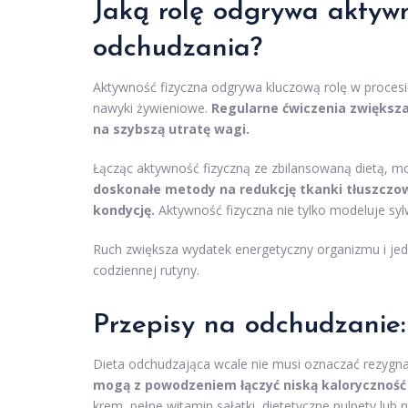
Jaką rolę odgrywa aktywn
odchudzania?
Aktywność fizyczna odgrywa kluczową rolę w procesi
nawyki żywieniowe.
Regularne ćwiczenia zwiększ
na szybszą utratę wagi.
Łącząc aktywność fizyczną ze zbilansowaną dietą, m
doskonałe metody na redukcję tkanki tłuszczow
kondycję.
Aktywność fizyczna nie tylko modeluje sy
Ruch zwiększa wydatek energetyczny organizmu i jed
codziennej rutyny.
Przepisy na odchudzanie
Dieta odchudzająca wcale nie musi oznaczać rezygnac
mogą z powodzeniem łączyć niską kaloryczność 
krem, pełne witamin sałatki, dietetyczne pulpety lub