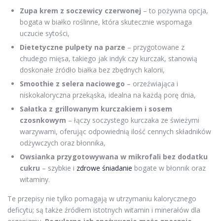
Zupa krem z soczewicy czerwonej
– to pożywna opcja,
bogata w białko roślinne, która skutecznie wspomaga
uczucie sytości,
Dietetyczne pulpety na parze
– przygotowane z
chudego mięsa, takiego jak indyk czy kurczak, stanowią
doskonałe źródło białka bez zbędnych kalorii,
Smoothie z selera naciowego
– orzeźwiająca i
niskokaloryczna przekąska, idealna na każdą porę dnia,
Sałatka z grillowanym kurczakiem i sosem
czosnkowym
– łączy soczystego kurczaka ze świeżymi
warzywami, oferując odpowiednią ilość cennych składników
odżywczych oraz błonnika,
Owsianka przygotowywana w mikrofali bez dodatku
cukru
– szybkie i
zdrowe śniadanie
bogate w błonnik oraz
witaminy.
Te przepisy nie tylko pomagają w utrzymaniu kalorycznego
deficytu; są także źródłem istotnych witamin i minerałów dla