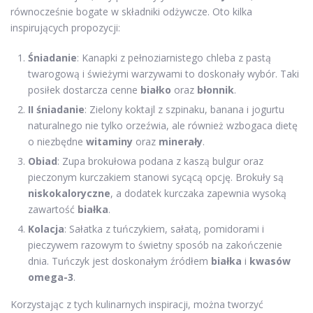
równocześnie bogate w składniki odżywcze. Oto kilka
inspirujących propozycji:
Śniadanie
: Kanapki z pełnoziarnistego chleba z pastą
twarogową i świeżymi warzywami to doskonały wybór. Taki
posiłek dostarcza cenne
białko
oraz
błonnik
.
II śniadanie
: Zielony koktajl z szpinaku, banana i jogurtu
naturalnego nie tylko orzeźwia, ale również wzbogaca dietę
o niezbędne
witaminy
oraz
minerały
.
Obiad
: Zupa brokułowa podana z kaszą bulgur oraz
pieczonym kurczakiem stanowi sycącą opcję. Brokuły są
niskokaloryczne
, a dodatek kurczaka zapewnia wysoką
zawartość
białka
.
Kolacja
: Sałatka z tuńczykiem, sałatą, pomidorami i
pieczywem razowym to świetny sposób na zakończenie
dnia. Tuńczyk jest doskonałym źródłem
białka
i
kwasów
omega-3
.
Korzystając z tych kulinarnych inspiracji, można tworzyć