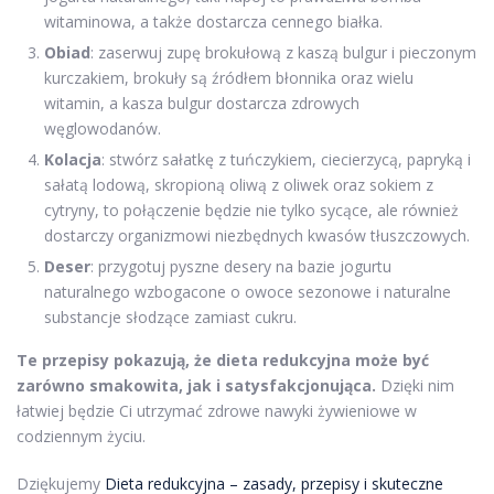
witaminowa, a także dostarcza cennego białka.
Obiad
: zaserwuj zupę brokułową z kaszą bulgur i pieczonym
kurczakiem, brokuły są źródłem błonnika oraz wielu
witamin, a kasza bulgur dostarcza zdrowych
węglowodanów.
Kolacja
: stwórz sałatkę z tuńczykiem, ciecierzycą, papryką i
sałatą lodową, skropioną oliwą z oliwek oraz sokiem z
cytryny, to połączenie będzie nie tylko sycące, ale również
dostarczy organizmowi niezbędnych kwasów tłuszczowych.
Deser
: przygotuj pyszne desery na bazie jogurtu
naturalnego wzbogacone o owoce sezonowe i naturalne
substancje słodzące zamiast cukru.
Te przepisy pokazują, że dieta redukcyjna może być
zarówno smakowita, jak i satysfakcjonująca.
Dzięki nim
łatwiej będzie Ci utrzymać zdrowe nawyki żywieniowe w
codziennym życiu.
Dziękujemy
Dieta redukcyjna – zasady, przepisy i skuteczne