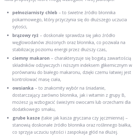
pełnoziarnisty chleb
– to świetne źródło błonnika
pokarmowego, który przyczynia się do dłuższego uczucia
sytości,
brązowy ryż
– doskonale sprawdza się jako źródło
węglowodanów złożonych oraz błonnika, co pozwala na
stabilizację poziomu energii przez dłuższy czas,
ciemny makaron
– charakteryzuje się bogatą zawartością
składników odżywczych i niższym indeksem glikemicznym w
porównaniu do białego makaronu, dzięki czemu łatwiej jest
kontrolować masę ciała,
owsianka
– to znakomity wybór na śniadanie,
dostarczający zarówno błonnika, jak i witamin z grupy B,
możesz ją wzbogacić świeżymi owocami lub orzechami dla
dodatkowego smaku,
grube kasze
(takie jak kasza gryczana czy jęczmienna) –
stanowią doskonałe źródło błonnika oraz roślinnego białka,
co sprzyja uczuciu sytości i zaspokaja głód na dłużej.