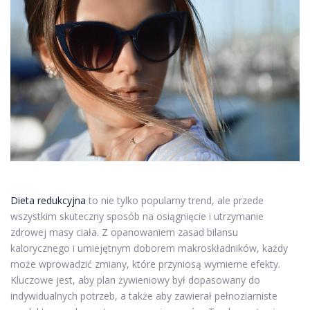
Dieta redukcyjna
to nie tylko popularny trend, ale przede
wszystkim skuteczny sposób na osiągnięcie i utrzymanie
zdrowej masy ciała. Z opanowaniem zasad bilansu
kalorycznego i umiejętnym doborem makroskładników, każdy
może wprowadzić zmiany, które przyniosą wymierne efekty.
Kluczowe jest, aby plan żywieniowy był dopasowany do
indywidualnych potrzeb, a także aby zawierał pełnoziarniste