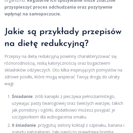
organizmu.
Regularne ich spożywanie może znacznie
przyspieszyć proces odchudzania oraz pozytywnie
wpłynąć na samopoczucie.
Jakie są przykłady przepisów
na dietę redukcyjną?
Przepisy na dietę redukcyjną powinny charakteryzować się
różnorodnością, niską kalorycznością oraz bogactwem
składników odżywczych. Oto kilka inspirujących pomysłów na
zdrowe posiłki, które mogą wspierać Twoją drogę do utraty
wagi:
Śniadanie
: zrób kanapki z pieczywa pełnoziarnistego,
używając pasty twarogowej oraz świeżych warzyw, takich
jak pomidory i ogórki, dodatkowo możesz posypać je
szczypiorkiem dla wzbogacenia smaku.
II śniadanie
: przygotuj zielony koktajl z szpinaku, banana i
jogurtu naturalnego, taki napój to prawdziwa bomba