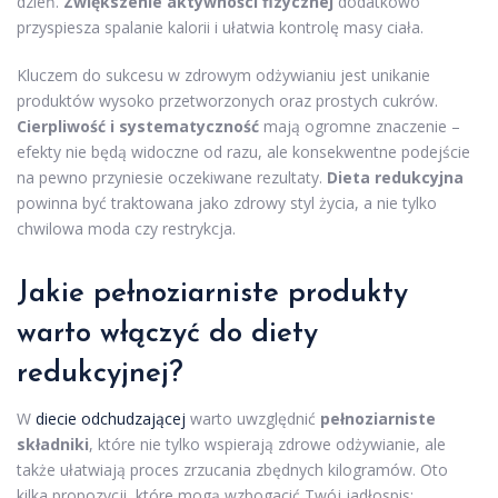
dzień.
Zwiększenie aktywności fizycznej
dodatkowo
przyspiesza spalanie kalorii i ułatwia kontrolę masy ciała.
Kluczem do sukcesu w zdrowym odżywianiu jest unikanie
produktów wysoko przetworzonych oraz prostych cukrów.
Cierpliwość i systematyczność
mają ogromne znaczenie –
efekty nie będą widoczne od razu, ale konsekwentne podejście
na pewno przyniesie oczekiwane rezultaty.
Dieta redukcyjna
powinna być traktowana jako zdrowy styl życia, a nie tylko
chwilowa moda czy restrykcja.
Jakie pełnoziarniste produkty
warto włączyć do diety
redukcyjnej?
W
diecie odchudzającej
warto uwzględnić
pełnoziarniste
składniki
, które nie tylko wspierają zdrowe odżywianie, ale
także ułatwiają proces zrzucania zbędnych kilogramów. Oto
kilka propozycji, które mogą wzbogacić Twój jadłospis: