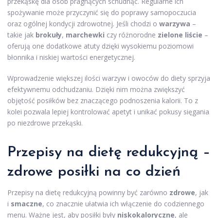
przekąskę dla osób pragnących schudnąć. Regularne ich
spożywanie może przyczynić się do poprawy samopoczucia
oraz ogólnej kondycji zdrowotnej. Jeśli chodzi o
warzywa
–
takie jak
brokuły
,
marchewki
czy różnorodne
zielone liście
–
oferują one dodatkowe atuty dzięki wysokiemu poziomowi
błonnika i niskiej wartości energetycznej.
Wprowadzenie większej ilości warzyw i owoców do diety sprzyja
efektywnemu odchudzaniu. Dzięki nim można zwiększyć
objętość posiłków bez znaczącego podnoszenia kalorii. To z
kolei pozwala lepiej kontrolować apetyt i unikać pokusy sięgania
po niezdrowe przekąski.
Przepisy na dietę redukcyjną –
zdrowe posiłki na co dzień
Przepisy na dietę redukcyjną powinny być zarówno
zdrowe
, jak
i
smaczne
, co znacznie ułatwia ich włączenie do codziennego
menu. Ważne jest, aby posiłki były
niskokaloryczne
, ale