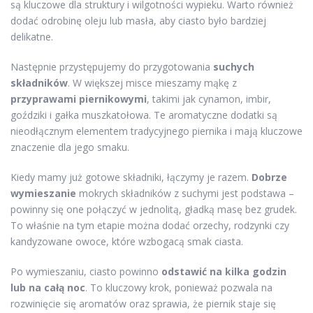
są kluczowe dla struktury i wilgotności wypieku. Warto również
dodać odrobinę oleju lub masła, aby ciasto było bardziej
delikatne.
Następnie przystępujemy do przygotowania
suchych
składników
. W większej misce mieszamy mąkę z
przyprawami piernikowymi
, takimi jak cynamon, imbir,
goździki i gałka muszkatołowa. Te aromatyczne dodatki są
nieodłącznym elementem tradycyjnego piernika i mają kluczowe
znaczenie dla jego smaku.
Kiedy mamy już gotowe składniki, łączymy je razem.
Dobrze
wymieszanie
mokrych składników z suchymi jest podstawa –
powinny się one połączyć w jednolitą, gładką masę bez grudek.
To właśnie na tym etapie można dodać orzechy, rodzynki czy
kandyzowane owoce, które wzbogacą smak ciasta.
Po wymieszaniu, ciasto powinno
odstawić na kilka godzin
lub na całą noc
. To kluczowy krok, ponieważ pozwala na
rozwinięcie się aromatów oraz sprawia, że piernik staje się