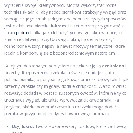
wyrażenia swojej kreatywności. Można wykorzystać różne
techniki i składniki, aby nadać piernikowi atrakcyjny wygląd oraz
wzbogacić jego smak. Jednym z najpopularniejszych sposobów
jest ozdabianie piernika
lukrem
. Lukier można przygotować z
cukru
pudru
i białka jajka lub użyć gotowego lukru w tubce, co
znacznie ułatwia pracę. Używając lukru, możemy tworzyć
różnorodne wzory, napisy, a nawet motywy tematyczne, które
idealnie komponują się z bożonarodzeniowym nastrojem.
Kolejnym doskonałym pomysłem na dekorację są
czekolada
i
orzechy. Rozpuszczona czekolada świetnie nadaje się do
polania piernika, a posypanie go kawałkami orzechów, takich jak
orzechy włoskie czy migdały, dodaje chrupkości. Warto również
rozważyć dodatki w postaci suszonych owoców, które nie tylko
urozmaicą wygląd, ale także wprowadzą ciekawe smaki. Na
przykład, skórka pomarańczowa lub rodzynki mogą dodać
piernikowi przyjemnej słodyczy i owocowego aromatu.
Użyj lukru:
Twórz złożone wzory i ozdoby, które zachwycą