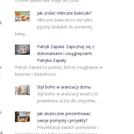
torebki papierowe stają się coraz …
Jak zrobić mleczne bułeczki?
Mleczne bułeczki to nie tylko
ż
pyszny dodatek do porannej
kawy, …
Patryk Zapała: Zapoznaj się z
dokonaniami i osiągnięciami
Patryka Zapały
ie
Patryk Zapała to postać, której osiągnięcia w
–
biznesie i działalności …
Styl boho w aranżacji domu
Styl boho w aranżacji wnętrz to
prawdziwa uczta dla zmysłów, …
,
Jak skutecznie prezentować
swoje pomysły i projekty?
Prezentacja swoich pomysłów i
za