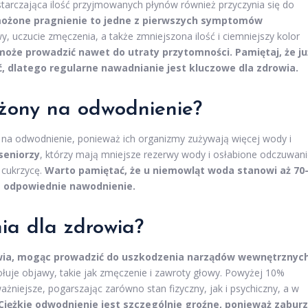
starczająca ilość przyjmowanych płynów również przyczynia się do
możone pragnienie to jedne z pierwszych symptomów
, uczucie zmęczenia, a także zmniejszona ilość i ciemniejszy kolor
może prowadzić nawet do utraty przytomności.
Pamiętaj, że ju
, dlatego regularne nawadnianie jest kluczowe dla zdrowia.
ażony na odwodnienie?
 na odwodnienie, ponieważ ich organizmy zużywają więcej wody i
seniorzy
, którzy mają mniejsze rezerwy wody i osłabione odczuwan
a cukrzycę.
Warto pamiętać, że u niemowląt woda stanowi aż 70
st odpowiednie nawodnienie.
nia dla zdrowia?
wia, mogąc prowadzić do uszkodzenia narządów wewnętrznych
łuje objawy, takie jak zmęczenie i zawroty głowy. Powyżej 10%
niejsze, pogarszając zarówno stan fizyczny, jak i psychiczny, a w
Ciężkie odwodnienie jest szczególnie groźne, ponieważ zabur