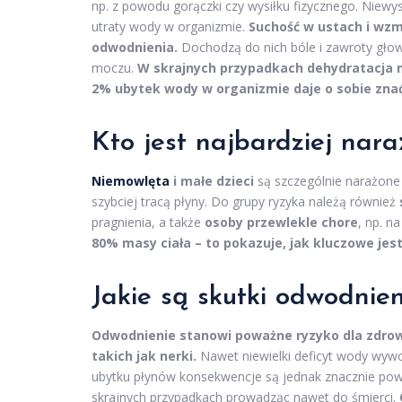
np. z powodu gorączki czy wysiłku fizycznego. Niewy
utraty wody w organizmie.
Suchość w ustach i wz
odwodnienia.
Dochodzą do nich bóle i zawroty głowy
moczu.
W skrajnych przypadkach dehydratacja 
2% ubytek wody w organizmie daje o sobie znać
Kto jest najbardziej nar
Niemowlęta
i małe dzieci
są szczególnie narażone
szybciej tracą płyny. Do grupy ryzyka należą również
pragnienia, a także
osoby przewlekle chore
, np. n
80% masy ciała – to pokazuje, jak kluczowe je
Jakie są skutki odwodnie
Odwodnienie stanowi poważne ryzyko dla zdro
takich jak nerki.
Nawet niewielki deficyt wody wywo
ubytku płynów konsekwencje są jednak znacznie poważ
skrajnych przypadkach prowadząc nawet do śmierci.