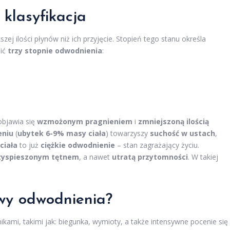
 klasyfikacja
zej ilości płynów niż ich przyjęcie. Stopień tego stanu określa
nić
trzy stopnie odwodnienia
:
objawia się
wzmożonym pragnieniem
i
zmniejszoną ilością
niu
(
ubytek 6-9% masy ciała
) towarzyszy
suchość w ustach
,
ciała
to już
ciężkie odwodnienie
– stan zagrażający życiu.
zyspieszonym tętnem
, a nawet
utratą przytomności
. W takiej
awy odwodnienia?
mi, takimi jak: biegunka, wymioty, a także intensywne pocenie się