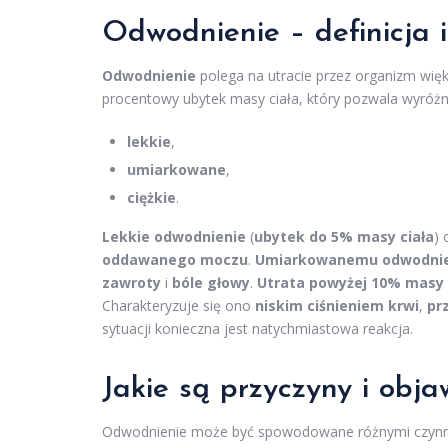
Odwodnienie – definicja i
Odwodnienie
polega na utracie przez organizm więks
procentowy ubytek masy ciała, który pozwala wyróż
lekkie
,
umiarkowane
,
ciężkie
.
Lekkie odwodnienie
(
ubytek do 5% masy ciała
) 
oddawanego moczu
.
Umiarkowanemu odwodnie
zawroty
i
bóle głowy
.
Utrata powyżej 10% masy 
Charakteryzuje się ono
niskim ciśnieniem krwi
,
pr
sytuacji konieczna jest natychmiastowa reakcja.
Jakie są przyczyny i obj
Odwodnienie może być spowodowane różnymi czynnika