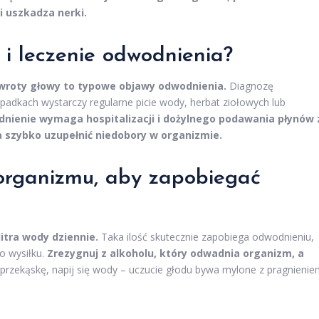
i uszkadza nerki.
i leczenie odwodnienia?
wroty głowy to typowe objawy odwodnienia.
Diagnozę
padkach wystarczy regularne picie wody, herbat ziołowych lub
ienie wymaga hospitalizacji i dożylnego podawania płynów 
a szybko uzupełnić niedobory w organizmie.
organizmu, aby zapobiegać
litra wody dziennie.
Taka ilość skutecznie zapobiega odwodnieniu,
o wysiłku.
Zrezygnuj z alkoholu, który odwadnia organizm, a
przekąskę, napij się wody – uczucie głodu bywa mylone z pragnienie