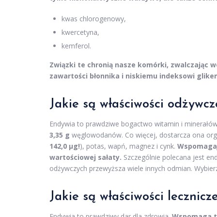
kwas chlorogenowy,
kwercetyna,
kemferol.
Związki te chronią nasze komórki, zwalczając w
zawartości błonnika i niskiemu indeksowi glik
Jakie są właściwości odżywcz
Endywia to prawdziwe bogactwo witamin i minerałów
3,35 g
węglowodanów. Co więcej, dostarcza ona organ
142,0 µg!
), potas, wapń, magnez i cynk.
Wspomagają
wartościowej sałaty.
Szczególnie polecana jest en
odżywczych przewyższa wiele innych odmian. Wybierz
Jakie są właściwości lecznic
Endywia to prawdziwy dar dla zdrowia.
Wspomaga tra