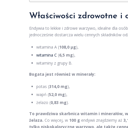
Właściwości zdrowotne i 
Endywia to lekkie i zdrowe warzywo, idealne dla osó
jednocześnie dostarcza wielu cennych składników od
witamina A (
108,0 µg
),
witamina C
(
6,5 mg
),
witaminy z grupy B.
Bogata jest również w minerały:
potas (
314,0 mg
),
wapń (
52,0 mg
),
żelazo (
0,83 mg
).
To prawdziwa skarbnica witamin i minerałów, w
żelaza.
Co więcej, w
100 g
endywii znajdziemy aż
3,
tylko niskokaloryczne warzywo, ale także cenne