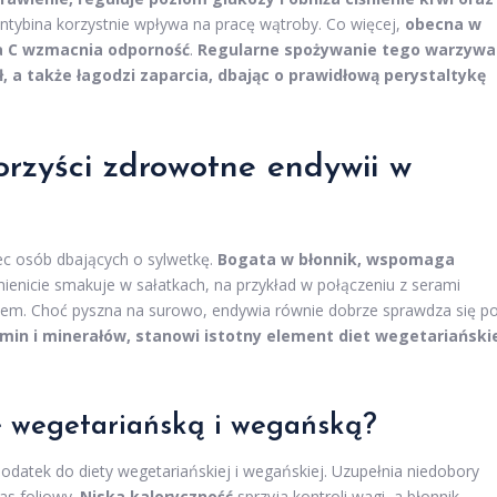
intybina korzystnie wpływa na pracę wątroby. Co więcej,
obecna w
a C wzmacnia odporność
.
Regularne spożywanie tego warzywa
, a także łagodzi zaparcia, dbając o prawidłową perystaltykę
orzyści zdrowotne endywii w
ec osób dbających o sylwetkę.
Bogata w błonnik, wspomaga
enicie smakuje w sałatkach, na przykład w połączeniu z serami
atem. Choć pyszna na surowo, endywia równie dobrze sprawdza się p
min i minerałów, stanowi istotny element diet wegetariański
ę wegetariańską i wegańską?
odatek do diety wegetariańskiej i wegańskiej. Uzupełnia niedobory
as foliowy.
Niska kaloryczność
sprzyja kontroli wagi, a błonnik