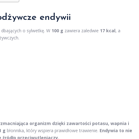
odżywcze endywii
b dbających o sylwetkę. W
100 g
zawiera zaledwie
17 kcal
, a
żywczych.
zmacniająca organizm dzięki zawartości potasu, wapnia i
1 g
błonnika, który wspiera prawidłowe trawienie.
Endywia to nie
 źródło przeciwutleniaczy.