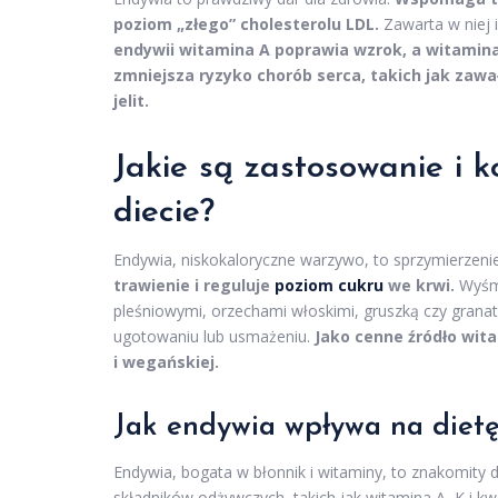
poziom „złego” cholesterolu LDL.
Zawarta w niej 
endywii witamina A poprawia wzrok, a witamin
zmniejsza ryzyko chorób serca, takich jak zawał
jelit.
Jakie są zastosowanie i k
diecie?
Endywia, niskokaloryczne warzywo, to sprzymierzeni
trawienie i reguluje
poziom cukru
we krwi.
Wyśmi
pleśniowymi, orzechami włoskimi, gruszką czy gran
ugotowaniu lub usmażeniu.
Jako cenne źródło wita
i wegańskiej.
Jak endywia wpływa na diet
Endywia, bogata w błonnik i witaminy, to znakomity d
składników odżywczych, takich jak witamina A, K i kw