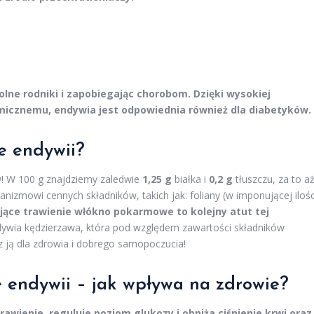
olne rodniki i zapobiegając chorobom. Dzięki wysokiej
emicznemu, endywia jest odpowiednia również dla diabetyków.
e endywii?
! W 100 g znajdziemy zaledwie
1,25 g
białka i
0,2 g
tłuszczu, za to a
izmowi cennych składników, takich jak: foliany (w imponującej ilośc
ce trawienie włókno pokarmowe to kolejny atut tej
dywia kędzierzawa, która pod względem zawartości składników
 ją dla zdrowia i dobrego samopoczucia!
ze endywii – jak wpływa na zdrowie?
wienie, reguluje poziom glukozy i obniża ciśnienie krwi oraz