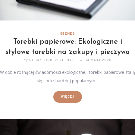
BIZNES
Torebki papierowe: Ekologiczne i
stylowe torebki na zakupy i pieczywo
by
REDAKTORBEZCZELNA.PL
14 MAJA 2020
W dobie rosnącej świadomości ekologicznej, torebki papierowe stają
się coraz bardziej popularnym…
WIĘCEJ