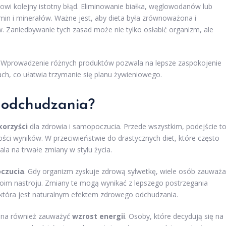
owi kolejny istotny błąd. Eliminowanie białka, węglowodanów lub
min i minerałów. Ważne jest, aby dieta była zrównoważona i
. Zaniedbywanie tych zasad może nie tylko osłabić organizm, ale
. Wprowadzenie różnych produktów pozwala na lepsze zaspokojenie
ch, co ułatwia trzymanie się planu żywieniowego.
o odchudzania?
korzyści
dla zdrowia i samopoczucia. Przede wszystkim, podejście t
ności wyników. W przeciwieństwie do drastycznych diet, które często
a na trwałe zmiany w stylu życia.
czucia
. Gdy organizm zyskuje zdrową sylwetkę, wiele osób zauważa
oim nastroju. Zmiany te mogą wynikać z lepszego postrzegania
, która jest naturalnym efektem zdrowego odchudzania.
ożna również zauważyć
wzrost energii
. Osoby, które decydują się na