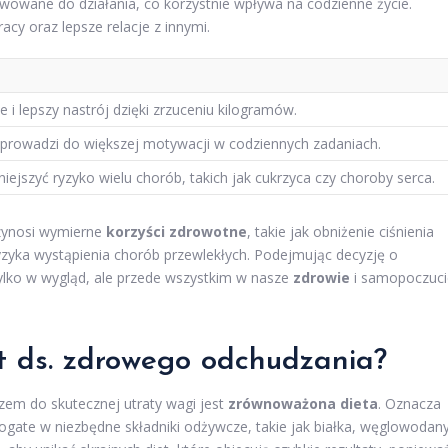
wowane do działania, co korzystnie wpływa na codzienne życie.
acy oraz lepsze relacje z innymi.
 i lepszy nastrój dzięki zrzuceniu kilogramów.
prowadzi do większej motywacji w codziennych zadaniach.
jszyć ryzyko wielu chorób, takich jak cukrzyca czy choroby serca.
zynosi wymierne
korzyści zdrowotne
, takie jak obniżenie ciśnienia
ryzyka wystąpienia chorób przewlekłych. Podejmując decyzję o
ylko w wygląd, ale przede wszystkim w nasze
zdrowie
i samopoczuci
t ds. zdrowego odchudzania?
zem do skutecznej utraty wagi jest
zrównoważona dieta
. Oznacza
bogate w niezbędne składniki odżywcze, takie jak białka, węglowodany