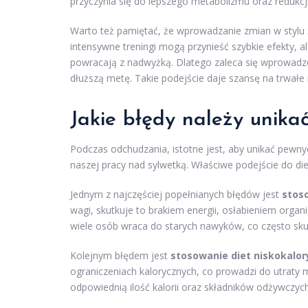
przyczynia się do lepszego metabolizmu oraz redukcji
Warto też pamiętać, że wprowadzanie zmian w stylu 
intensywne treningi mogą przynieść szybkie efekty, a
powracają z nadwyżką. Dlatego zaleca się wprowad
dłuższą metę. Takie podejście daje szansę na trwałe 
Jakie błędy należy unik
Podczas odchudzania, istotne jest, aby unikać pewn
naszej pracy nad sylwetką. Właściwe podejście do diet
Jednym z najczęściej popełnianych błędów jest
stos
wagi, skutkuje to brakiem energii, osłabieniem orga
wiele osób wraca do starych nawyków, co często sku
Kolejnym błędem jest
stosowanie diet niskokalo
ograniczeniach kalorycznych, co prowadzi do utraty
odpowiednią ilość kalorii oraz składników odżywczyc