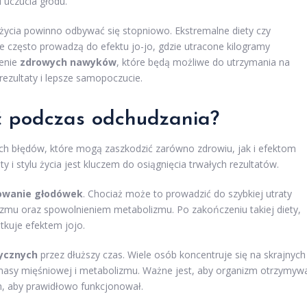
 uczucia głodu.
życia powinno odbywać się stopniowo. Ekstremalne diety czy
le często prowadzą do efektu jo-jo, gdzie utracone kilogramy
zenie
zdrowych nawyków
, które będą możliwe do utrzymania na
rezultaty i lepsze samopoczucie.
ać podczas odchudzania?
ych błędów, które mogą zaszkodzić zarówno zdrowiu, jak i efektom
y i stylu życia jest kluczem do osiągnięcia trwałych rezultatów.
owanie głodówek
. Chociaż może to prowadzić do szybkiej utraty
nizmu oraz spowolnieniem metabolizmu. Po zakończeniu takiej diety,
tkuje efektem jojo.
rycznych
przez dłuższy czas. Wiele osób koncentruje się na skrajnych
 masy mięśniowej i metabolizmu. Ważne jest, aby organizm otrzymyw
h, aby prawidłowo funkcjonował.