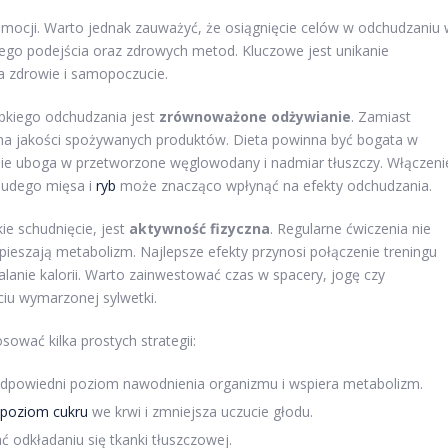
 emocji. Warto jednak zauważyć, że osiągnięcie celów w odchudzaniu
ego podejścia oraz zdrowych metod. Kluczowe jest unikanie
a zdrowie i samopoczucie.
bkiego odchudzania jest
zrównoważone odżywianie
. Zamiast
 na jakości spożywanych produktów. Dieta powinna być bogata w
nie uboga w przetworzone węglowodany i nadmiar tłuszczy. Włączeni
hudego mięsa i
ryb
może znacząco wpłynąć na efekty odchudzania.
e schudnięcie, jest
aktywność fizyczna
. Regularne ćwiczenia nie
spieszają metabolizm. Najlepsze efekty przynosi połączenie treningu
anie kalorii. Warto zainwestować czas w spacery, jogę czy
ciu wymarzonej sylwetki.
ować kilka prostych strategii:
 odpowiedni poziom nawodnienia organizmu i wspiera metabolizm.
poziom cukru
we krwi i zmniejsza uczucie głodu.
 odkładaniu się tkanki tłuszczowej.