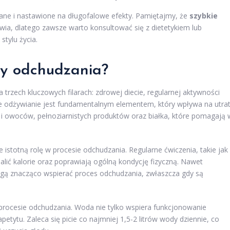
lane i nastawione na długofalowe efekty. Pamiętajmy, że
szybkie
ia, dlatego zawsze warto konsultować się z dietetykiem lub
tylu życia.
dy odchudzania?
trzech kluczowych filarach: zdrowej diecie, regularnej aktywności
e odżywianie jest fundamentalnym elementem, który wpływa na utra
i owoców, pełnoziarnistych produktów oraz białka, które pomagają 
istotną rolę w procesie odchudzania. Regularne ćwiczenia, takie jak
alić kalorie oraz poprawiają ogólną kondycję fizyczną. Nawet
ogą znacząco wspierać proces odchudzania, zwłaszcza gdy są
procesie odchudzania. Woda nie tylko wspiera funkcjonowanie
tytu. Zaleca się picie co najmniej 1,5-2 litrów wody dziennie, co