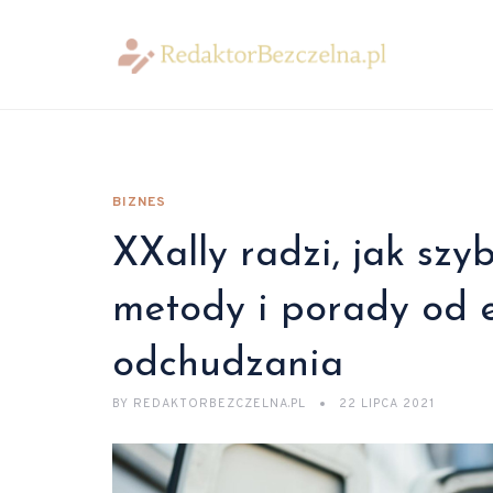
BIZNES
XXally radzi, jak sz
metody i porady od 
odchudzania
BY
REDAKTORBEZCZELNA.PL
22 LIPCA 2021