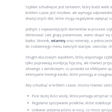
Szybkie schudnięcie jest tematem, który budzi wiele
krótkim czasie jest możliwe, ale wymaga odpowiedni
drastycznych diet, które mogą negatywnie wpłynąć n
Jednym z najważniejszych elementów w procesie szy
eliminować całe grupy pokarmowe, warto skupić się
białko, błonnik,
witaminy
oraz minerały, a jednocześ
do codziennego menu świeżych warzyw, owoców, c
Drugim kluczowym aspektem, który wspomaga szybki
tylko poprawiają kondycję fizyczną, ale również przy
siłowego z aerobowym, co pozwala na efektywne spal
intensywne treningi kardio, które pomogą w osiągnię
Aby schudnąć w krótkim czasie, można również zastos
Picie dużej ilości wody, która pomaga utrzymać
Regularne spożywanie posiłków, które stabilizuje
Unikanie jedzenia późno w nocy, co może sprzyjać