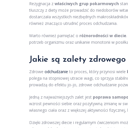
Rezygnacja z
właściwych grup pokarmowych
stan
tłuszczy z diety może prowadzić do niedoborów wita
dostarczała wszystkich niezbędnych makroskładników
również znacząco utrudnić proces odchudzania.
Warto również pamiętać o
różnorodności w diecie
potrzeb organizmu oraz unikanie monotonii w posiłka
Jakie są zalety zdroweg
Zdrowe
odchudzanie
to proces, który przynosi wiele
polega na stopniowej utracie wagi, co sprzyja stabil
prowadzą do efektu jo-jo, zdrowe odchudzanie pozwal
Jedną z najważniejszych zalet jest
poprawa samopo
wzrost pewności siebie oraz pozytywną zmianę w sw
własnego ciała oraz z większej aktywności fizycznej
Dzięki zdrowszej diecie i regularnym ćwiczeniom m