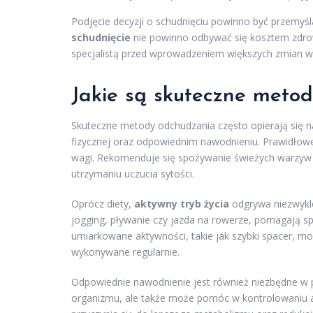
Podjęcie decyzji o schudnięciu powinno być przemyś
schudnięcie
nie powinno odbywać się kosztem zdrow
specjalistą przed wprowadzeniem większych zmian w s
Jakie są skuteczne meto
Skuteczne metody odchudzania często opierają się na 
fizycznej oraz odpowiednim nawodnieniu. Prawidłow
wagi. Rekomenduje się spożywanie świeżych warzyw 
utrzymaniu uczucia sytości.
Oprócz diety,
aktywny tryb życia
odgrywa niezwykle 
jogging, pływanie czy jazda na rowerze, pomagają sp
umiarkowane aktywności, takie jak szybki spacer, m
wykonywane regularnie.
Odpowiednie nawodnienie jest również niezbędne w 
organizmu, ale także może pomóc w kontrolowaniu ape