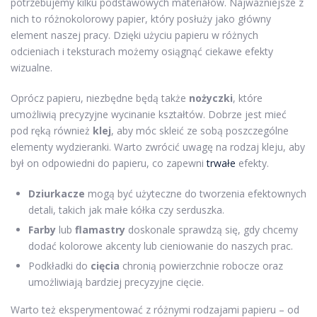
potrzebujemy kilku podstawowych materiałów. Najważniejsze z
nich to różnokolorowy papier, który posłuży jako główny
element naszej pracy. Dzięki użyciu papieru w różnych
odcieniach i teksturach możemy osiągnąć ciekawe efekty
wizualne.
Oprócz papieru, niezbędne będą także
nożyczki
, które
umożliwią precyzyjne wycinanie kształtów. Dobrze jest mieć
pod ręką również
klej
, aby móc skleić ze sobą poszczególne
elementy wydzieranki. Warto zwrócić uwagę na rodzaj kleju, aby
był on odpowiedni do papieru, co zapewni
trwałe
efekty.
Dziurkacze
mogą być użyteczne do tworzenia efektownych
detali, takich jak małe kółka czy serduszka.
Farby
lub
flamastry
doskonale sprawdzą się, gdy chcemy
dodać kolorowe akcenty lub cieniowanie do naszych prac.
Podkładki do
cięcia
chronią powierzchnie robocze oraz
umożliwiają bardziej precyzyjne cięcie.
Warto też eksperymentować z różnymi rodzajami papieru – od