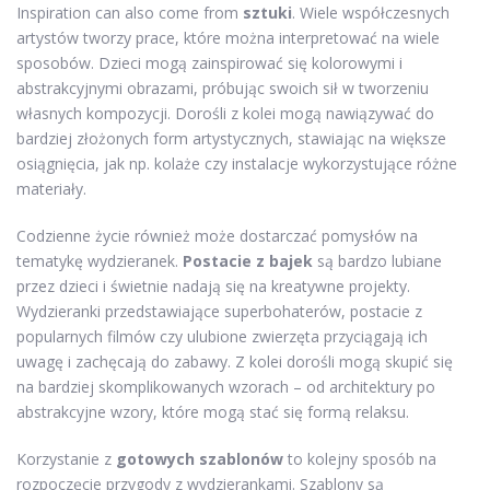
Inspiration can also come from
sztuki
. Wiele współczesnych
artystów tworzy prace, które można interpretować na wiele
sposobów. Dzieci mogą zainspirować się kolorowymi i
abstrakcyjnymi obrazami, próbując swoich sił w tworzeniu
własnych kompozycji. Dorośli z kolei mogą nawiązywać do
bardziej złożonych form artystycznych, stawiając na większe
osiągnięcia, jak np. kolaże czy instalacje wykorzystujące różne
materiały.
Codzienne życie również może dostarczać pomysłów na
tematykę wydzieranek.
Postacie z bajek
są bardzo lubiane
przez dzieci i świetnie nadają się na kreatywne projekty.
Wydzieranki przedstawiające superbohaterów, postacie z
popularnych filmów czy ulubione zwierzęta przyciągają ich
uwagę i zachęcają do zabawy. Z kolei dorośli mogą skupić się
na bardziej skomplikowanych wzorach – od architektury po
abstrakcyjne wzory, które mogą stać się formą relaksu.
Korzystanie z
gotowych szablonów
to kolejny sposób na
rozpoczęcie przygody z wydzierankami. Szablony są