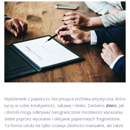
Wydzieranki z papieru to fascynująca technika artystyczna, która
łączy w sobie kreatywność, zabawę i relaks. Zarówno
dzieci
, jak
i dorośli mogą odkrywać nieograniczone możliwości wyrażania
siebie poprzez wycinanie i sklejanie papierowych fragmentów.
Ta forma sztuki nie tylko rozwija zdolności manualne, ale także