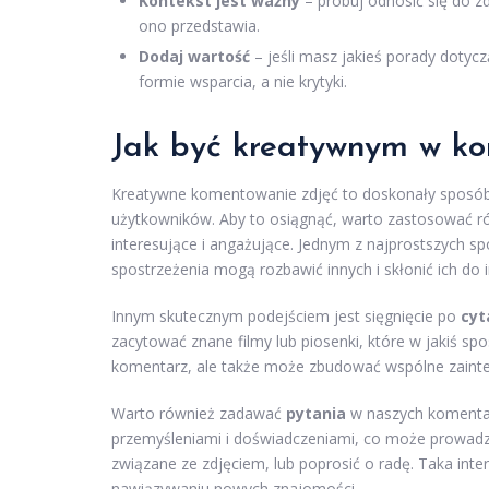
Kontekst jest ważny
– próbuj odnosić się do zd
ono przedstawia.
Dodaj wartość
– jeśli masz jakieś porady dotyczą
formie wsparcia, a nie krytyki.
Jak być kreatywnym w ko
Kreatywne komentowanie zdjęć to doskonały sposób n
użytkowników. Aby to osiągnąć, warto zastosować róż
interesujące i angażujące. Jednym z najprostszych 
spostrzeżenia mogą rozbawić innych i skłonić ich do in
Innym skutecznym podejściem jest sięgnięcie po
cyt
zacytować znane filmy lub piosenki, które w jakiś s
komentarz, ale także może zbudować wspólne zainte
Warto również zadawać
pytania
w naszych komentarz
przemyśleniami i doświadczeniami, co może prowadzi
związane ze zdjęciem, lub poprosić o radę. Taka in
nawiązywaniu nowych znajomości.