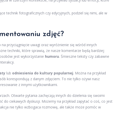
jęcia w szerszym kontekście, na przykład sytuacji lub emocji, które
ce technik fotograficznych czy edycyjnych, podziel się nimi, ale w
mentowaniu zdjęć?
a przyciągnięcie uwagi oraz wyróżnienie się wśród innych
ne techniki, które sprawią, że nasze komentarze będą bardziej
sposobów jest wykorzystanie
humoru
. Śmieszne teksty czy zabawne
terakcji.
aty
lub
odniesienia do kultury popularnej
. Można na przykład
posób korespondują z danym zdjęciem. To nie tylko ożywi nasz
resowanie z innymi użytkownikami.
ach. Otwarte pytania zachęcają innych do dzielenia się swoimi
ć do ciekawych dyskusji. Możemy na przykład zapytać o coś, co jest
terakcja nie tylko wzbogaca rozmowę, ale także może pomóc w