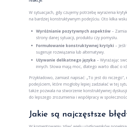
reakcje
.
W sytuacjach, gdy czujemy potrzebę wyrażenia kryt
na bardziej konstruktywnym podejściu. Oto kilka wska
Wyróżnianie pozytywnych aspektów
– Zamias
strony danej sytuacji, produktu czy pomysłu.
Formułowanie konstruktywnej krytyki
– Jeśl
sugeruje rozwiązania lub alternatywy.
Używanie delikatnego języka
– Wyrażając swoj
innych. Słowa mają moc, dlatego warto dbać o ic
Przykładowo, zamiast napisać: „To jest do niczego”
podejściem, które mogłoby lepiej zadziałać w tej sytu
także pozwala na stworzenie konstruktywnej dyskusji
do lepszego zrozumienia i współpracy w społeczności
Jakie są najczęstsze błę
W komentowaniu zdjęć wielu użytkowników popełnia 