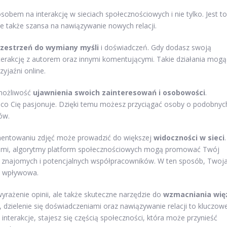
obem na interakcję w sieciach społecznościowych i nie tylko. Jest to
e także szansa na nawiązywanie nowych relacji.
zestrzeń do wymiany myśli
i doświadczeń. Gdy dodasz swoją
terakcję z autorem oraz innymi komentującymi. Takie działania mogą
yjaźni online.
 możliwość
ujawnienia swoich zainteresowań i osobowości
.
co Cię pasjonuje. Dzięki temu możesz przyciągać osoby o podobnyc
ów.
mentowaniu zdjęć może prowadzić do większej
widoczności w sieci
.
ikami, algorytmy platform społecznościowych mogą promować Twój
ch znajomych i potencjalnych współpracowników. W ten sposób, Twoj
 i wpływowa.
rażenie opinii, ale także skuteczne narzędzie do
wzmacniania wię
, dzielenie się doświadczeniami oraz nawiązywanie relacji to kluczow
interakcje, stajesz się częścią społeczności, która może przynieść