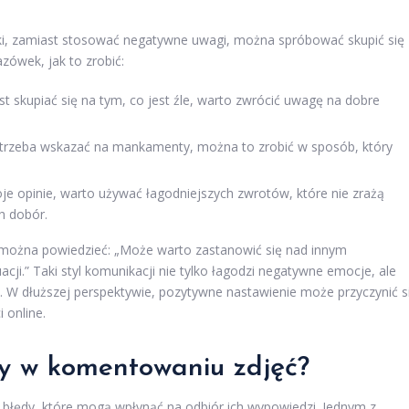
yki, zamiast stosować negatywne uwagi, można spróbować skupić się
zówek, jak to zrobić:
t skupiać się na tym, co jest źle, warto zwrócić uwagę na dobre
i trzeba wskazać na mankamenty, można to zrobić w sposób, który
e opinie, warto używać łagodniejszych zwrotów, które nie zrażą
h dobór.
, można powiedzieć: „Może warto zastanowić się nad innym
acji.” Taki styl komunikacji nie tylko łagodzi negatywne emocje, ale
. W dłuższej perspektywie, pozytywne nastawienie może przyczynić s
 online.
dy w komentowaniu zdjęć?
błędy, które mogą wpłynąć na odbiór ich wypowiedzi. Jednym z