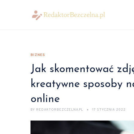
BIZNES
Jak skomentować zdję
kreatywne sposoby n
online
BY
REDAKTORBEZCZELNA.PL
17 STYCZNIA 2022