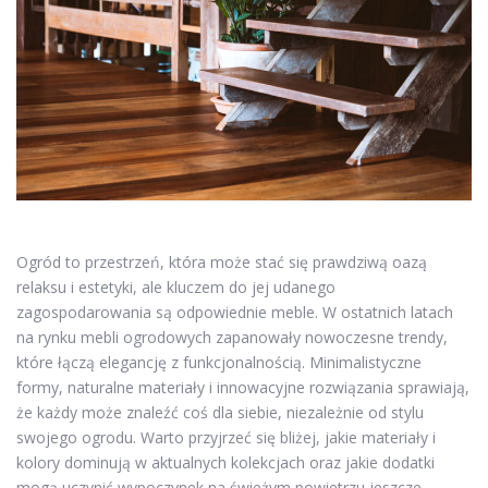
Ogród to przestrzeń, która może stać się prawdziwą oazą
relaksu i estetyki, ale kluczem do jej udanego
zagospodarowania są odpowiednie meble. W ostatnich latach
na rynku mebli ogrodowych zapanowały nowoczesne trendy,
które łączą elegancję z funkcjonalnością. Minimalistyczne
formy, naturalne materiały i innowacyjne rozwiązania sprawiają,
że każdy może znaleźć coś dla siebie, niezależnie od stylu
swojego ogrodu. Warto przyjrzeć się bliżej, jakie materiały i
kolory dominują w aktualnych kolekcjach oraz jakie dodatki
mogą uczynić wypoczynek na świeżym powietrzu jeszcze