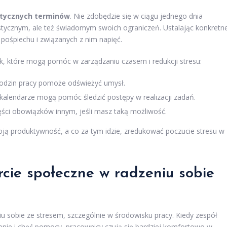
stycznych terminów
. Nie zdobędzie się w ciągu jednego dnia
stycznym, ale też świadomym swoich ograniczeń. Ustalając konkretn
pośpiechu i związanych z nim napięć.
, które mogą pomóc w zarządzaniu czasem i redukcji stresu:
 godzin pracy pomoże odświeżyć umysł.
 kalendarze mogą pomóc śledzić postępy w realizacji zadań.
ęści obowiązków innym, jeśli masz taką możliwość.
ją produktywność, a co za tym idzie, zredukować poczucie stresu w
cie społeczne w radzeniu sobie
u sobie ze stresem, szczególnie w środowisku pracy. Kiedy zespół
nie i chęć pomocy, pracownicy czują się bardziej komfortowo w