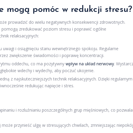
jne mogą pomóc w redukcji stresu?
może prowadzić do wielu negatywnych konsekwencji zdrowotnych.
óre pomogą zredukować poziom stresu i poprawić ogólne
hnik relaksacyjnych:
iu uwagi i osiągnięciu stanu wewnętrznego spokoju. Regularne
zez zwiększenie świadomości i poprawę koncentracji.
 rytmu oddechu, co ma pozytywny
wpływ na układ nerwowy
. Wystarc
głębokie wdechy i wydechy, aby poczuć ukojenie.
jedną z najskuteczniejszych technik relaksacyjnych. Dzięki regularnym
wnocześnie redukując napięcie i stres.
pinaniu i rozluźnianiu poszczególnych grup mięśniowych, co pozwala
 może przynieść ulgę w stresujących chwilach, zmniejszając niepokój