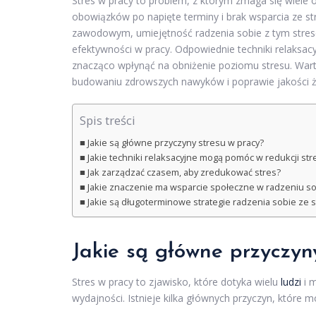
Stres w pracy to problem, z którym zmaga się wiele
obowiązków po napięte terminy i brak wsparcia ze 
zawodowym, umiejętność radzenia sobie z tym strese
efektywności w pracy. Odpowiednie techniki relaksa
znacząco wpłynąć na obniżenie poziomu stresu. War
budowaniu zdrowszych nawyków i poprawie jakości 
Spis treści
Jakie są główne przyczyny stresu w pracy?
Jakie techniki relaksacyjne mogą pomóc w redukcji str
Jak zarządzać czasem, aby zredukować stres?
Jakie znaczenie ma wsparcie społeczne w radzeniu s
Jakie są długoterminowe strategie radzenia sobie ze 
Jakie są główne przyczyn
Stres w pracy to zjawisko, które dotyka wielu
ludzi
i 
wydajności. Istnieje kilka głównych przyczyn, które