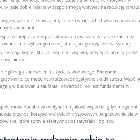
w, w jakie dobre relacje w zespole mogą wpływać na redukcję stresu:
ogą wspierać się nawzajem, co ulża w ciężkich chwilach i pozwala 
udnymi zadaniami.
espół współpracuje w poszukiwaniu rozwiązań, wzrasta szansa na
wadzić do szybszego i mniej stresującego wyjaśnienia sytuacji.
, że mają kogoś, kto ich rozumie i wspiera, łatwiej im przejść przez
ie psychiczne.
ę do ogólnego zadowolenia z życia zawodowego.
Poczucie
gażowanie, co może neutralizować negatywne skutki stresu. Wspóln
magają w budowaniu zaufania i otwartości, co jest fundamentem
pole może dodatkowo wpłynąć na jakość wsparcia, gdyż mogą oni
wnością przynosi korzyści w chwilach kryzysowych. Angażowanie się w
owiska, które sprzyja efektywności i satysfakcji z pracy.