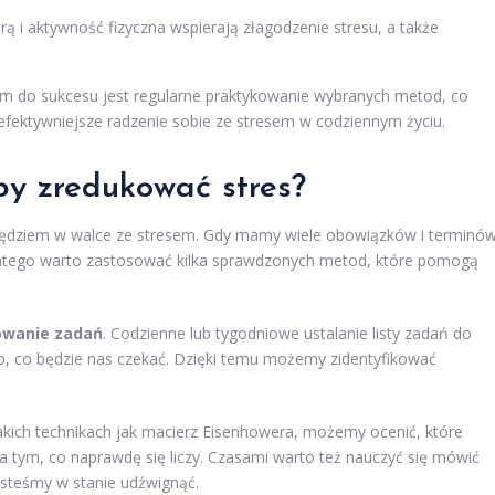
rą i aktywność fizyczna wspierają złagodzenie stresu, a także
czem do sukcesu jest regularne praktykowanie wybranych metod, co
efektywniejsze radzenie sobie ze stresem w codziennym życiu.
by zredukować stres?
zędziem w walce ze stresem. Gdy mamy wiele obowiązków i terminó
latego warto zastosować kilka sprawdzonych metod, które pomogą
owanie zadań
. Codzienne lub tygodniowe ustalanie listy zadań do
o, co będzie nas czekać. Dzięki temu możemy zidentyfikować
akich technikach jak macierz Eisenhowera, możemy ocenić, które
na tym, co naprawdę się liczy. Czasami warto też nauczyć się mówić
jesteśmy w stanie udźwignąć.