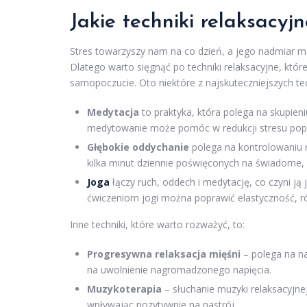
Jakie techniki relaksacy
Stres towarzyszy nam na co dzień, a jego nadmiar 
Dlatego warto sięgnąć po techniki relaksacyjne, kt
samopoczucie. Oto niektóre z najskuteczniejszych tec
Medytacja
to praktyka, która polega na skupien
medytowanie może pomóc w redukcji stresu popr
Głębokie oddychanie
polega na kontrolowaniu
kilka minut dziennie poświęconych na świadome, 
Joga
łączy ruch, oddech i medytację, co czyni ją 
ćwiczeniom jogi można poprawić elastyczność, ró
Inne techniki, które warto rozważyć, to:
Progresywna relaksacja mięśni
– polega na na
na uwolnienie nagromadzonego napięcia.
Muzykoterapia
– słuchanie muzyki relaksacyjnej
wpływając pozytywnie na nastrój.