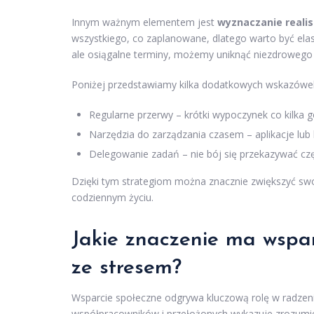
Innym ważnym elementem jest
wyznaczanie reali
wszystkiego, co zaplanowane, dlatego warto być ela
ale osiągalne terminy, możemy uniknąć niezdrowego 
Poniżej przedstawiamy kilka dodatkowych wskazówek
Regularne przerwy – krótki wypoczynek co kilka
Narzędzia do zarządzania czasem – aplikacje lub
Delegowanie zadań – nie bój się przekazywać cz
Dzięki tym strategiom można znacznie zwiększyć swo
codziennym życiu.
Jakie znaczenie ma wspar
ze stresem?
Wsparcie społeczne odgrywa kluczową rolę w radzeni
współpracowników i przełożonych wykazuje zrozumie