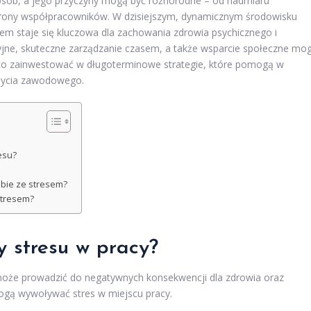
 osób, a jego przyczyny mogą być różnorodne – od nadmiaru
strony współpracowników. W dzisiejszym, dynamicznym środowisku
m staje się kluczowa dla zachowania zdrowia psychicznego i
cyjne, skuteczne zarządzanie czasem, a także wsparcie społeczne mo
to zainwestować w długoterminowe strategie, które pomogą w
życia zawodowego.
esu?
obie ze stresem?
stresem?
y stresu w pracy?
może prowadzić do negatywnych konsekwencji dla zdrowia oraz
 mogą wywoływać stres w miejscu pracy.