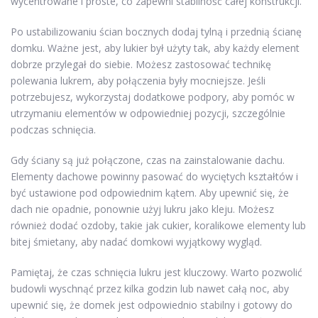
wycentrowane i proste, co zapewni stabilność całej konstrukcji.
Po ustabilizowaniu ścian bocznych dodaj tylną i przednią ścianę
domku. Ważne jest, aby lukier był użyty tak, aby każdy element
dobrze przylegał do siebie. Możesz zastosować technikę
polewania lukrem, aby połączenia były mocniejsze. Jeśli
potrzebujesz, wykorzystaj dodatkowe podpory, aby pomóc w
utrzymaniu elementów w odpowiedniej pozycji, szczególnie
podczas schnięcia.
Gdy ściany są już połączone, czas na zainstalowanie dachu.
Elementy dachowe powinny pasować do wyciętych kształtów i
być ustawione pod odpowiednim kątem. Aby upewnić się, że
dach nie opadnie, ponownie użyj lukru jako kleju. Możesz
również dodać ozdoby, takie jak cukier, koralikowe elementy lub
bitej śmietany, aby nadać domkowi wyjątkowy wygląd.
Pamiętaj, że czas schnięcia lukru jest kluczowy. Warto pozwolić
budowli wyschnąć przez kilka godzin lub nawet całą noc, aby
upewnić się, że domek jest odpowiednio stabilny i gotowy do