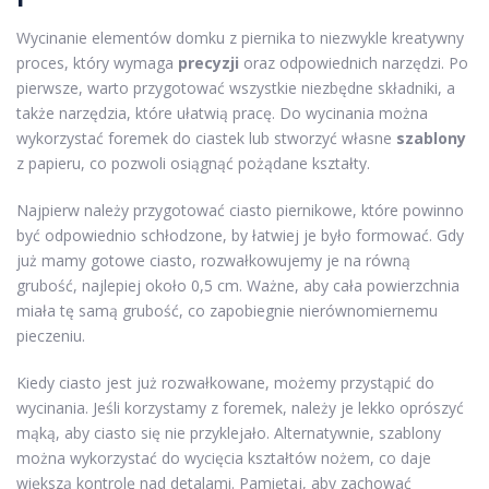
Wycinanie elementów domku z piernika to niezwykle kreatywny
proces, który wymaga
precyzji
oraz odpowiednich narzędzi. Po
pierwsze, warto przygotować wszystkie niezbędne składniki, a
także narzędzia, które ułatwią pracę. Do wycinania można
wykorzystać foremek do ciastek lub stworzyć własne
szablony
z papieru, co pozwoli osiągnąć pożądane kształty.
Najpierw należy przygotować ciasto piernikowe, które powinno
być odpowiednio schłodzone, by łatwiej je było formować. Gdy
już mamy gotowe ciasto, rozwałkowujemy je na równą
grubość, najlepiej około 0,5 cm. Ważne, aby cała powierzchnia
miała tę samą grubość, co zapobiegnie nierównomiernemu
pieczeniu.
Kiedy ciasto jest już rozwałkowane, możemy przystąpić do
wycinania. Jeśli korzystamy z foremek, należy je lekko oprószyć
mąką, aby ciasto się nie przyklejało. Alternatywnie, szablony
można wykorzystać do wycięcia kształtów nożem, co daje
większą kontrolę nad detalami. Pamiętaj, aby zachować