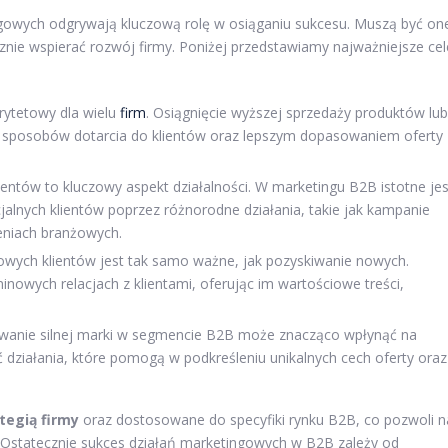
ngowych odgrywają kluczową rolę w osiąganiu sukcesu. Muszą być on
znie wspierać rozwój firmy. Poniżej przedstawiamy najważniejsze cel
orytetowy dla wielu
firm
. Osiągnięcie wyższej sprzedaży produktów lub
 sposobów dotarcia do klientów oraz lepszym dopasowaniem oferty
entów to kluczowy aspekt działalności. W marketingu B2B istotne jes
jalnych klientów poprzez różnorodne działania, takie jak kampanie
eniach branżowych.
wych klientów jest tak samo ważne, jak pozyskiwanie nowych.
nowych relacjach z klientami, oferując im wartościowe treści,
anie silnej marki w segmencie B2B może znacząco wpłynąć na
działania, które pomogą w podkreśleniu unikalnych cech oferty oraz
tegią firmy
oraz dostosowane do specyfiki rynku B2B, co pozwoli n
 Ostatecznie sukces działań marketingowych w B2B zależy od