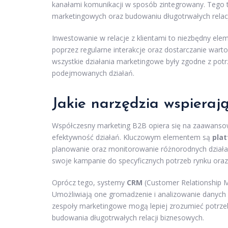
kanałami komunikacji w sposób zintegrowany. Tego 
marketingowych oraz budowaniu długotrwałych relacji
Inwestowanie w relacje z klientami to niezbędny elem
poprzez regularne interakcje oraz dostarczanie wartoś
wszystkie działania marketingowe były zgodne z pot
podejmowanych działań.
Jakie narzędzia wspiera
Współczesny marketing B2B opiera się na zaawansowan
efektywność działań. Kluczowym elementem są
pla
planowanie oraz monitorowanie różnorodnych działa
swoje kampanie do specyficznych potrzeb rynku oraz l
Oprócz tego, systemy
CRM
(Customer Relationship M
Umożliwiają one gromadzenie i analizowanie danych d
zespoły marketingowe mogą lepiej zrozumieć potrzeb
budowania długotrwałych relacji biznesowych.