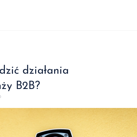
dzić działania
nży B2B?
0