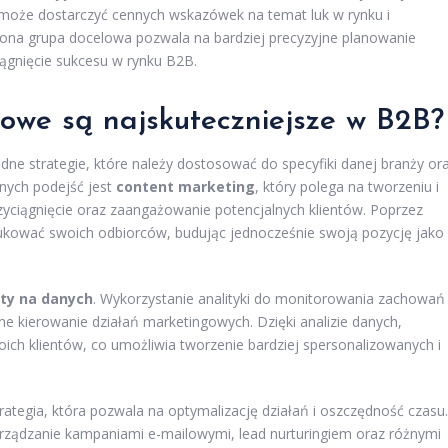
, może dostarczyć cennych wskazówek na temat luk w rynku i
lona grupa docelowa pozwala na bardziej precyzyjne planowanie
ągnięcie sukcesu w rynku B2B.
gowe są najskuteczniejsze w B2B?
e strategie, które należy dostosować do specyfiki danej branży or
znych podejść jest
content marketing
, który polega na tworzeniu i
rzyciągnięcie oraz zaangażowanie potencjalnych klientów. Poprzez
edukować swoich odbiorców, budując jednocześnie swoją pozycję jako
ty na danych
. Wykorzystanie analityki do monitorowania zachowań
e kierowanie działań marketingowych. Dzięki analizie danych,
ich klientów, co umożliwia tworzenie bardziej spersonalizowanych i
ategia, która pozwala na optymalizację działań i oszczędność czasu.
ządzanie kampaniami e-mailowymi, lead nurturingiem oraz różnymi