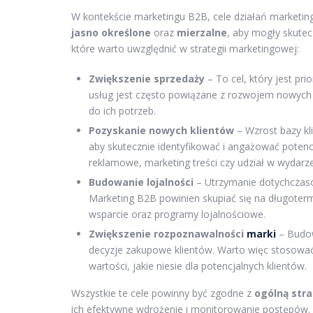
W kontekście marketingu B2B, cele działań marketi
jasno określone
oraz
mierzalne
, aby mogły skutec
które warto uwzględnić w strategii marketingowej:
Zwiększenie sprzedaży
– To cel, który jest pri
usług jest często powiązane z rozwojem nowych
do ich potrzeb.
Pozyskanie nowych klientów
– Wzrost bazy kli
aby skutecznie identyfikować i angażować potenc
reklamowe, marketing treści czy udział w wydarz
Budowanie lojalności
– Utrzymanie dotychczaso
Marketing B2B powinien skupiać się na długotermi
wsparcie oraz programy lojalnościowe.
Zwiększenie rozpoznawalności
marki
– Budow
decyzje zakupowe klientów. Warto więc stosować 
wartości, jakie niesie dla potencjalnych klientów.
Wszystkie te cele powinny być zgodne z
ogólną stra
ich efektywne wdrożenie i monitorowanie postępów.