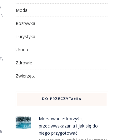
e
Moda
e,
Rozrywka
Turystyka
Uroda
t,
Zdrowie
Zwierzęta
DO PRZECZYTANIA
Morsowanie: korzyści,
przeciwwskazania i jak się do
a
niego przygotować