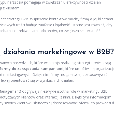
typu narzędzia pomagają w zwiększeniu efektywności działań
 z klientami.
ent strategii B2B. Wspieranie kontaktów między firmą a jej klientami
ciowych treści buduje zaufanie i lojalność. Istotne jest również, aby
rzebami i oczekiwaniami odbiorców, co zwiększa skuteczność
ją działania marketingowe w B2B?
ych narzędziach, które wspierają realizację strategii i zwiększają
tformy do zarządzania kampaniami
, które umożliwiają organizacj
ń marketingowych. Dzięki nim firmy mogą łatwiej dostosowywać
epiej orientować się w wynikach ich działań.
anagement) odgrywają niezwykle istotną rolę w marketingu B2B.
otyczących klientów oraz interakcji z nimi. Dzięki tym informacjom,
y swoich klientów i skuteczniej dostosowywać ofertę, co prowadzi 