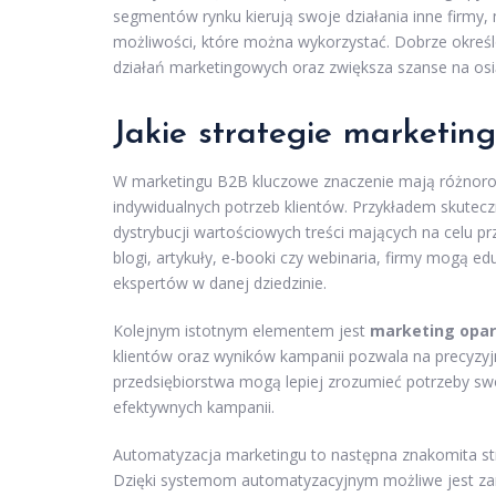
segmentów rynku kierują swoje działania inne firmy
możliwości, które można wykorzystać. Dobrze okreś
działań marketingowych oraz zwiększa szanse na osi
Jakie strategie marketin
W marketingu B2B kluczowe znaczenie mają różnorodn
indywidualnych potrzeb klientów. Przykładem skutec
dystrybucji wartościowych treści mających na celu p
blogi, artykuły, e-booki czy webinaria, firmy mogą 
ekspertów w danej dziedzinie.
Kolejnym istotnym elementem jest
marketing opar
klientów oraz wyników kampanii pozwala na precyzyjn
przedsiębiorstwa mogą lepiej zrozumieć potrzeby swo
efektywnych kampanii.
Automatyzacja marketingu to następna znakomita str
Dzięki systemom automatyzacyjnym możliwe jest zar