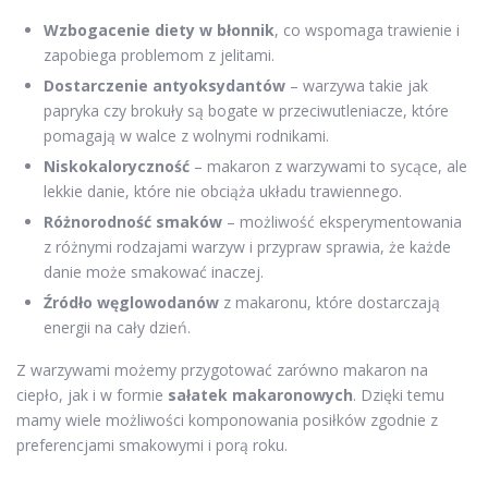
Wzbogacenie diety w błonnik
, co wspomaga trawienie i
zapobiega problemom z jelitami.
Dostarczenie antyoksydantów
– warzywa takie jak
papryka czy brokuły są bogate w przeciwutleniacze, które
pomagają w walce z wolnymi rodnikami.
Niskokaloryczność
– makaron z warzywami to sycące, ale
lekkie danie, które nie obciąża układu trawiennego.
Różnorodność smaków
– możliwość eksperymentowania
z różnymi rodzajami warzyw i przypraw sprawia, że każde
danie może smakować inaczej.
Źródło węglowodanów
z makaronu, które dostarczają
energii na cały dzień.
Z warzywami możemy przygotować zarówno makaron na
ciepło, jak i w formie
sałatek makaronowych
. Dzięki temu
mamy wiele możliwości komponowania posiłków zgodnie z
preferencjami smakowymi i porą roku.