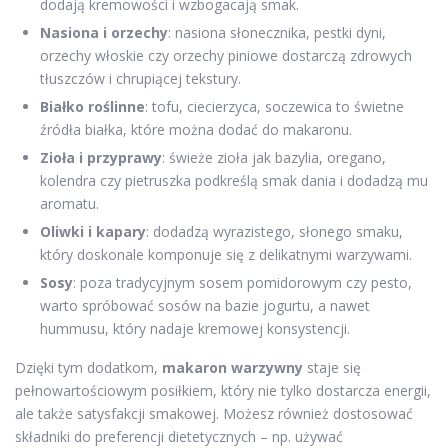
dodają kremowości i wzbogacają smak.
Nasiona i orzechy
: nasiona słonecznika, pestki dyni,
orzechy włoskie czy orzechy piniowe dostarczą zdrowych
tłuszczów i chrupiącej tekstury.
Białko roślinne
: tofu, ciecierzyca, soczewica to świetne
źródła białka, które można dodać do makaronu.
Zioła i przyprawy
: świeże zioła jak bazylia, oregano,
kolendra czy pietruszka podkreślą smak dania i dodadzą mu
aromatu.
Oliwki i kapary
: dodadzą wyrazistego, słonego smaku,
który doskonale komponuje się z delikatnymi warzywami.
Sosy
: poza tradycyjnym sosem pomidorowym czy pesto,
warto spróbować sosów na bazie jogurtu, a nawet
hummusu, który nadaje kremowej konsystencji.
Dzięki tym dodatkom,
makaron warzywny
staje się
pełnowartościowym posiłkiem, który nie tylko dostarcza energii,
ale także satysfakcji smakowej. Możesz również dostosować
składniki do preferencji dietetycznych – np. używać