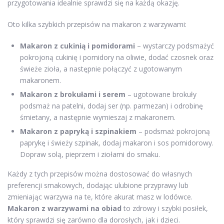
przygotowania idealnie sprawdzi się na każdą okazję.
Oto kilka szybkich przepisów na makaron z warzywami:
Makaron z cukinią i pomidorami
– wystarczy podsmażyć
pokrojoną cukinię i pomidory na oliwie, dodać czosnek oraz
świeże zioła, a następnie połączyć z ugotowanym
makaronem.
Makaron z brokułami i serem
– ugotowane brokuły
podsmaż na patelni, dodaj ser (np. parmezan) i odrobinę
śmietany, a następnie wymieszaj z makaronem.
Makaron z papryką i szpinakiem
– podsmaż pokrojoną
paprykę i świeży szpinak, dodaj makaron i sos pomidorowy.
Dopraw solą, pieprzem i ziołami do smaku.
Każdy z tych przepisów można dostosować do własnych
preferencji smakowych, dodając ulubione przyprawy lub
zmieniając warzywa na te, które akurat masz w lodówce.
Makaron z warzywami na obiad
to zdrowy i szybki posiłek,
który sprawdzi się zarówno dla dorosłych, jak i dzieci.