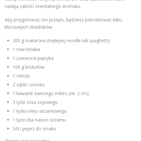
nadają całości orientalnego aromatu.
Aby przygotować ten przepis, będziesz potrzebować kilku
kluczowych składników:
200 g makaronu (najlepiej noodle lub spaghetti)
1 marchewka
1 czerwona papryka
100 g brokułów
1 cebula
2 ząbki czosnku
1 kawałek świeżego imbiru (ok. 2 cm)
3 łyżki sosu sojowego
1 łyżka oleju sezamowego
1 łyżeczka nasion sezamu
Sól i pieprz do smaku
Przepis krok po kroku: