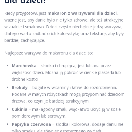
dla dzieci?
Kiedy przygotowujesz
makaron z warzywami dla dzieci
,
ważne jest, aby danie było nie tylko zdrowe, ale też atrakcyjne
wizualnie i smakowo. Dzieci często niechętnie jedzą warzywa,
dlatego warto zadbać o ich kolorystykę oraz teksturę, aby były
bardziej zachęcające.
Najlepsze warzywa do makaronu dla dzieci to:
Marchewka
– słodka i chrupiąca, jest lubiana przez
większość dzieci. Można ją pokroić w cienkie plasterki lub
drobne kostki.
Brokuły
– bogate w witaminy i łatwe do rozdrobnienia.
Podane w małych różyczkach mogą przypominać dzieciom
drzewa, co czyni je bardziej atrakcyjnymi.
Cukinia
– ma łagodny smak, więc łatwo ukryć ją w sosie
pomidorowym lub serowym.
Papryka czerwona
– słodka i kolorowa, dodaje daniu nie
tylko smaku, ale również estetycznego wyglądu.