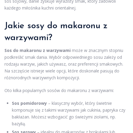
sos sojowy, danie zyskuje wyrazisty smak, który zadowoli
każdego miłośnika kuchni orientalnej.
Jakie sosy do makaronu z
warzywami?
Sos do makaronu z warzywami
może w znacznym stopniu
podkreślić smak dania. Wybór odpowiedniego sosu zależy od
rodzaju warzyw, jakich używasz, oraz preferencji smakowych.
Na szczęście istnieje wiele opcji, które doskonale pasują do
różnorodnych warzywnych kompozycji.
Oto kilka popularnych sosów do makaronu z warzywami:
Sos pomidorowy
– klasyczny wybór, który świetnie
komponuje się z takimi warzywami jak cukinia, papryka czy
bakłażan. Możesz wzbogacić go świeżymi ziołami, np.
bazylią.
Sos serowy
– idealny do makaronów z brokułami lub