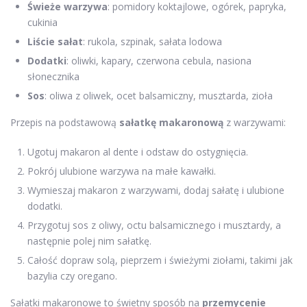
Świeże warzywa
: pomidory koktajlowe, ogórek, papryka,
cukinia
Liście sałat
: rukola, szpinak, sałata lodowa
Dodatki
: oliwki, kapary, czerwona cebula, nasiona
słonecznika
Sos
: oliwa z oliwek, ocet balsamiczny, musztarda, zioła
Przepis na podstawową
sałatkę makaronową
z warzywami:
Ugotuj makaron al dente i odstaw do ostygnięcia.
Pokrój ulubione warzywa na małe kawałki.
Wymieszaj makaron z warzywami, dodaj sałatę i ulubione
dodatki.
Przygotuj sos z oliwy, octu balsamicznego i musztardy, a
następnie polej nim sałatkę.
Całość dopraw solą, pieprzem i świeżymi ziołami, takimi jak
bazylia czy oregano.
Sałatki makaronowe to świetny sposób na
przemycenie