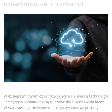
BY
REDAKTORBEZCZELNA.PL
15 LISTOPADA 2021
W dzisiejszym dynamicznie rozwijającym się świecie technologia
i precyzyjna komunikacja są kluczowe dla sukcesu wielu branż.
W Warszawie, gdzie innowacje i międzynarodowe projekty