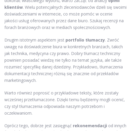
dokonać właściwego wyboru, warto zacząć od analizy
opinii
klientów
. Wielu potencjalnych zleceniodawców dzieli się swoimi
doświadczeniami w internecie, co może pomóc w ocenie
jakości usług oferowanych przez dane biuro. Szukaj recenzji na
forach branżowych oraz w mediach społecznościowych.
Drugim istotnym aspektem jest
portfolio tłumaczy
. Zwróć
uwagę na doświadczenie biura w konkretnych branżach, takich
jak technika, medycyna czy prawo. Dobry tłumacz techniczny
powinien posiadać wiedzę nie tylko na temat języka, ale także
rozumieć specyfikę danej dziedziny. Przykładowo, tłumaczenia
dokumentacji technicznej różnią się znacznie od przekładów
marketingowych.
Warto również poprosić o przykładowe teksty, które zostały
wcześniej przetłumaczone. Dzięki temu będziemy mogli ocenić,
czy styl tłumaczenia odpowiada naszym potrzebom i
oczekiwaniom.
Oprócz tego, dobrze jest zasięgnąć
rekonemendacji
od innych