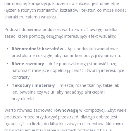
harmonijnej kompozycji. Kluczem do sukcesu jest umiejętne
łączenie różnych rozmiarów, kształtów i tekstur, co może dodać
charakteru całemu wnętrzu.
Podczas dobierania poduszek warto zwrócić uwagę na kilka
zasad, które pomogą osiągnąć interesujący efekt wizualny:
Różnorodność kształtów
– łącz poduszki kwadratowe,
prostokątne i okrągłe, aby nadać kompozycji dynamizmu.
Różne rozmiary
– duże poduszki mogą stanowić bazę,
natomiast mniejsze dopełniają całość i tworzą interesujące
kontrasty.
Tekstury i materiały
– mieszaj różne tkaniny, takie jak
len, bawełna czy welur, aby nadać sypialni ciepła i
przytulności.
Warto również zachować
równowagę
w kompozycji. Zbyt wiele
poduszek może przytłoczyć przestrzeń, dlatego dobrze jest
ograniczyć ich liczbę do kilku kluczowych elementów. Idealnym
rozwiązaniem jest ułożenie większych poduszek z tyłu, a