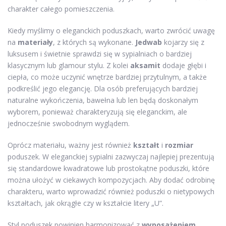
charakter całego pomieszczenia.
Kiedy myślimy o eleganckich poduszkach, warto zwrócić uwagę
na
materiały
, z których są wykonane.
Jedwab
kojarzy się z
luksusem i świetnie sprawdzi się w sypialniach o bardziej
klasycznym lub glamour stylu. Z kolei
aksamit
dodaje głębi i
ciepła, co może uczynić wnętrze bardziej przytulnym, a także
podkreślić jego elegancję. Dla osób preferujących bardziej
naturalne wykończenia, bawełna lub len będą doskonałym
wyborem, ponieważ charakteryzują się eleganckim, ale
jednocześnie swobodnym wyglądem.
Oprócz materiału, ważny jest również
kształt
i
rozmiar
poduszek. W eleganckiej sypialni zazwyczaj najlepiej prezentują
się standardowe kwadratowe lub prostokątne poduszki, które
można ułożyć w ciekawych kompozycjach. Aby dodać odrobinę
charakteru, warto wprowadzić również poduszki o nietypowych
kształtach, jak okrągłe czy w kształcie litery „U”.
Styl poduszek powinien harmonizować z
wyposażeniem