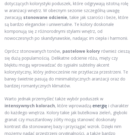
dotyczących kolorystyki poduszek, które odgrywają istotną rolę
w aranżacji wnętrz. W obecnym sezonie szczególną uwagę
zwracają
stonowane odcienie
, takie jak szarości i beże, które
są bardzo eleganckie i uniwersalne. Te kolory doskonale
komponują się z różnorodnymi stylami wnętrz, od
nowoczesnych po skandynawskie, nadając im ciepła i harmonii.
Oprócz stonowanych tonów,
pastelowe kolory
również cieszą
się dużą popularnością. Delikatne odcienie różu, mięty czy
błękitu mogą wprowadzać do sypialni subtelny akcent
kolorystyczny, który jednocześnie nie przytłacza przestrzeni. Te
barwy świetnie pasują do minimalistycznych aranżacji oraz do
bardziej romantycznych klimatów.
Warto jednak przemyśleć także wybór poduszek w
intensywnych kolorach
, które wprowadzą
energię
i charakter
do każdego wnętrza. Kolory takie jak butelkowa zieleń, głęboki
granat czy musztardowy żółty mogą stanowić doskonały
kontrast dla stonowanej bazy i przyciągać wzrok. Dzięki nim
możemy nadać przestrzeni oryginalności, a także bardzo