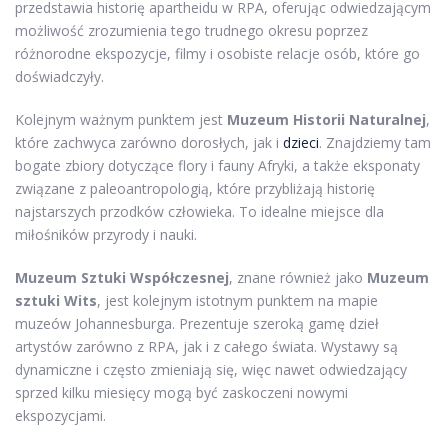
przedstawia historię apartheidu w RPA, oferując odwiedzającym
możliwość zrozumienia tego trudnego okresu poprzez
różnorodne ekspozycje, filmy i osobiste relacje osób, które go
doświadczyły.
Kolejnym ważnym punktem jest
Muzeum Historii Naturalnej
,
które zachwyca zarówno dorosłych, jak i
dzieci
. Znajdziemy tam
bogate zbiory dotyczące flory i fauny Afryki, a także eksponaty
związane z paleoantropologią, które przybliżają historię
najstarszych przodków człowieka. To idealne miejsce dla
miłośników przyrody i nauki.
Muzeum Sztuki Współczesnej
, znane również jako
Muzeum
sztuki Wits
, jest kolejnym istotnym punktem na mapie
muzeów Johannesburga. Prezentuje szeroką gamę dzieł
artystów zarówno z RPA, jak i z całego świata. Wystawy są
dynamiczne i często zmieniają się, więc nawet odwiedzający
sprzed kilku miesięcy mogą być zaskoczeni nowymi
ekspozycjami.