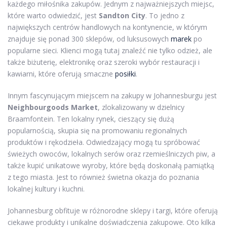
każdego miłośnika zakupów. Jednym z najważniejszych miejsc,
które warto odwiedzić, jest
Sandton City
. To jedno z
największych centrów handlowych na kontynencie, w którym
znajduje się ponad 300 sklepów, od luksusowych
marek
po
popularne sieci. Klienci mogą tutaj znaleźć nie tylko odzież, ale
także biżuterię, elektronikę oraz szeroki wybór restauracji i
kawiarni, które oferują smaczne
posiłki
.
Innym fascynującym miejscem na zakupy w Johannesburgu jest
Neighbourgoods Market
, zlokalizowany w dzielnicy
Braamfontein. Ten lokalny rynek, cieszący się dużą
popularnością, skupia się na promowaniu regionalnych
produktów i rękodzieła. Odwiedzający mogą tu spróbować
świeżych owoców, lokalnych serów oraz rzemieślniczych piw, a
także kupić unikatowe wyroby, które będą doskonałą pamiątką
z tego miasta. Jest to również świetna okazja do poznania
lokalnej kultury i kuchni.
Johannesburg obfituje w różnorodne sklepy i targi, które oferują
ciekawe produkty i unikalne doświadczenia zakupowe. Oto kilka