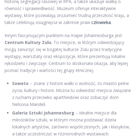
historię segregacji rasowej w RPA, a także ukazuje walkę o
równość i sprawiedliwość. Muzeum oferuje interaktywne
wystawy, które pozwalają zrozumieć trudną przeszłość kraju, a
także celebrują osiągnięcia w zakresie praw
człowieka
.
Innym fascynującym punktem na mapie Johannesburga jest
Centrum Kultury Zulu
. To miejsce, w którym odwiedzający
mogą zanurzyć się w bogatej kulturze Zulu przez tradycyjne
występy, warsztaty oraz ekspozycje, które prezentują lokalne
rękodzieło i zwyczaje. Centrum to doskonała okazja, aby lepiej
poznać tradycje i wartości tej grupy etnicznej.
Soweto
– znane z historii walki o wolność, to miasto pełne
życia, kultury i historii. Można tu odwiedzić miejsca związane
z ruchami przeciwko apartheidowi oraz zobaczyć dom
Nelsona Mandeli.
Galeria Sztuki Johannesburg
– idealne miejsce dla
miłośników sztuki, w którym można podziwiać dzieła
lokalnych artystów, zarówno współczesnych, jak i klasyków,
a także uczestniczyć w różnorodnych wystawach.