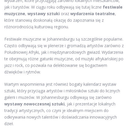
wydarzeń, które przyciągają zarówno lokalnych mieszkańców,
jak i turystów. W ciągu roku odbywają się tutaj liczne
festiwale
muzyczne
,
wystawy sztuki
oraz
wydarzenia teatralne
,
które stanowią doskonałą okazję do zapoznania się z
różnorodnością kulturową regionu.
Festiwale muzyczne w Johannesburgu są szczególnie popularne.
Często odbywają się w plenerze i gromadzą artystów zarówno z
Południowej Afryki, jak i międzynarodowych gwiazd. Wydarzenia
te obejmują różne gatunki muzyczne, od muzyki afrykańskiej po
jazz i rock, co pozwala na delektowanie się bogactwem
dźwięków i rytmów.
Wartym wspomnienia jest również bogaty kalendarz wystaw
sztuki, który przyciąga artystów i miłośników sztuki do licznych
galerii i muzeów. W Johannesburgu odbywają się zarówno
wystawy nowoczesnej sztuki
, jak i prezentacje lokalnych
tradycji artystycznych, co czyni je idealnym miejscem do
odkrywania nowych talentów i doświadczania innowacyjnych
dzieł.