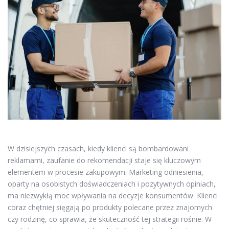
W dzisiejszych czasach, kiedy klienci są bombardowani
reklamami, zaufanie do rekomendacji staje się kluczowym
elementem w procesie zakupowym. Marketing odniesienia,
oparty na osobistych doświadczeniach i pozytywnych opiniach,
ma niezwykłą moc wpływania na decyzje konsumentów. Klienci
coraz chętniej sięgają po produkty polecane przez znajomych
czy rodzinę, co sprawia, że skuteczność tej strategii rośnie. W