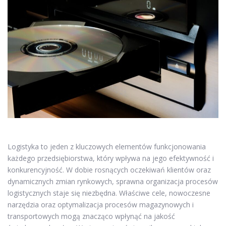
Logistyka to jeden z kluczowych elementów funkcjonowania
każdego przedsiębiorstwa, który wpływa na jego efektywność i
konkurencyjność. W dobie rosnących oczekiwań klientów oraz
dynamicznych zmian rynkowych, sprawna organizacja procesów
logistycznych staje się niezbędna. Właściwe cele, nowoczesne
narzędzia oraz optymalizacja procesów magazynowych i
transportowych mogą znacząco wpłynąć na jakość