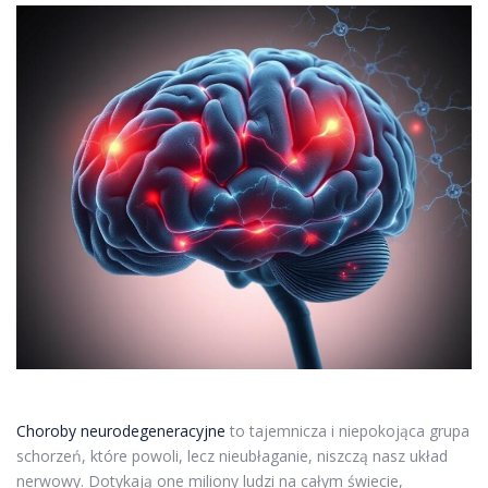
Choroby neurodegeneracyjne
to tajemnicza i niepokojąca grupa
schorzeń, które powoli, lecz nieubłaganie, niszczą nasz układ
nerwowy. Dotykają one miliony ludzi na całym świecie,