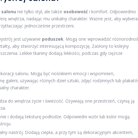
o
salonu
nie tylko styl, ale także
osobowość
i komfort. Odpowiednio
rę wnętrza, nadając mu unikalny charakter. Ważne jest, aby wybiera
rzytłaczając jednocześnie przestrzeni.
ystrój jest używanie
poduszek
. Mogą one wprowadzić różnorodno
ształty, aby stworzyć interesującą kompozycję. Zasłony to kolejny
zczenia. Lekkie tkaniny dodają lekkości, podczas gdy cięższe
ekoracji salonu. Mogą być nośnikiem emocji i wspomnień,
nę galerii, używając różnych dzieł sztuki, zdjęć rodzinnych lub plakat
alny charakter.
dza do wnętrza życie i świeżość. Ożywiają one przestrzeń, czynią ją
za.
alonie i dodają teksturę podłodze. Odpowiedni wzór lub kolor mogą
troju.
lny nastrój. Dodają ciepła, a przy tym są dekoracyjnym akcentem,