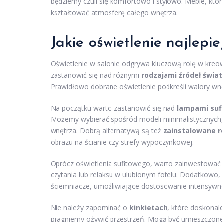
będziemy czuli się komfortowo i stylowo. Meble, kt
kształtować atmosferę całego wnętrza.
Jakie oświetlenie najlepie
Oświetlenie w salonie odgrywa kluczową rolę w kreo
zastanowić się nad różnymi
rodzajami źródeł świat
Prawidłowo dobrane oświetlenie podkreśli walory w
Na początku warto zastanowić się nad
lampami suf
Możemy wybierać spośród modeli minimalistycznych, 
wnętrza. Dobrą alternatywą są też
zainstalowane r
obrazu na ścianie czy strefy wypoczynkowej.
Oprócz oświetlenia sufitowego, warto zainwestowa
czytania lub relaksu w ulubionym fotelu. Dodatkowo,
ściemniacze, umożliwiające dostosowanie intensywnoś
Nie należy zapominać o
kinkietach
, które doskonal
pragniemy ożywić przestrzeń. Mogą być umieszczone