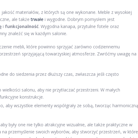
 jakość materiałów, z których są one wykonane. Meble z wysokiej
yczne, ale także
trwałe
i wygodne. Dobrym pomysłem jest
ę
i
funkcjonalność
. Wygodna kanapa, przytulne fotele oraz
nny znaleźć się w każdym salonie.
zczenie mebli, które powinno sprzyjać zarówno codziennemu
ć przestrzeń sprzyjającą towarzyskiej atmosferze. Zwróćmy uwagę na
dne do siedzenia przez dłuższy czas, zwłaszcza jeśli często
wielkości salonu, aby nie przytłaczać przestrzeni. W małych
funkcyjne konstrukcje.
to, aby wszystkie elementy współgrały ze sobą, tworząc harmoniczn
y były one nie tylko atrakcyjne wizualnie, ale także praktyczne w
 na przemyślenie swoich wyborów, aby stworzyć przestrzeń, w które