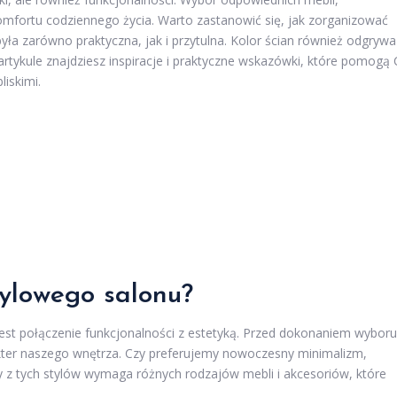
omfortu codziennego życia. Warto zastanowić się, jak zorganizować
yła zarówno praktyczna, jak i przytulna. Kolor ścian również odgrywa
rtykule znajdziesz inspiracje i praktyczne wskazówki, które pomogą 
iskimi.
tylowego salonu?
jest połączenie funkcjonalności z estetyką. Przed dokonaniem wyboru
arakter naszego wnętrza. Czy preferujemy nowoczesny minimalizm,
y z tych stylów wymaga różnych rodzajów mebli i akcesoriów, które