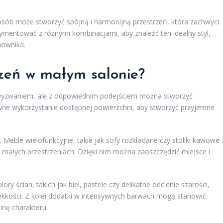
sób może stworzyć spójną i harmonijną przestrzeń, która zachwyci
ymentować z różnymi kombinacjami, aby znaleźć ten idealny styl,
mownika.
rzeń w małym salonie?
 wyzwaniem, ale z odpowiednim podejściem można stworzyć
wne wykorzystanie dostępnej powierzchni, aby stworzyć przyjemne
Meble wielofunkcyjne, takie jak sofy rozkładane czy stoliki kawowe 
ałych przestrzeniach. Dzięki nim można zaoszczędzić miejsce i
y ścian, takich jak biel, pastele czy delikatne odcienie szarości,
lekkości. Z kolei dodatki w intensywnych barwach mogą stanowić
inę charakteru.