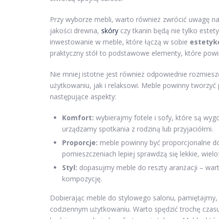
Przy wyborze mebli, warto również zwrócić uwagę na
jakości drewna,
skóry
czy tkanin będą nie tylko estet
inwestowanie w meble, które łączą w sobie
estetyk
praktyczny stół to podstawowe elementy, które powi
Nie mniej istotne jest również odpowiednie rozmies
użytkowaniu, jak i relaksowi. Meble powinny tworzy
następujące aspekty:
Komfort:
wybierajmy fotele i sofy, które są wygo
urządzamy spotkania z rodziną lub przyjaciółmi.
Proporcje:
meble powinny być proporcjonalne do 
pomieszczeniach lepiej sprawdzą się lekkie, wielo
Styl:
dopasujmy meble do reszty aranżacji – war
kompozycję.
Dobierając meble do stylowego salonu, pamiętajmy, ab
codziennym użytkowaniu. Warto spędzić trochę czasu