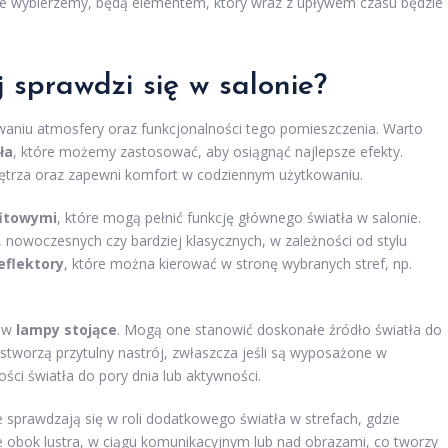
óre wybierzemy, będą elementem, który wraz z upływem czasu będzie
j sprawdzi się w salonie?
waniu atmosfery oraz funkcjonalności tego pomieszczenia. Warto
ła
, które możemy zastosować, aby osiągnąć najlepsze efekty.
nętrza oraz zapewni komfort w codziennym użytkowaniu.
itowymi
, które mogą pełnić funkcję głównego światła w salonie.
nowoczesnych czy bardziej klasycznych, w zależności od stylu
eflektory
, które można kierować w stronę wybranych stref, np.
ć w
lampy stojące
. Mogą one stanowić doskonałe źródło światła do
 stworzą przytulny nastrój, zwłaszcza jeśli są wyposażone w
ci światła do pory dnia lub aktywności.
e sprawdzają się w roli dodatkowego światła w strefach, gdzie
 obok lustra, w ciągu komunikacyjnym lub nad obrazami, co tworzy