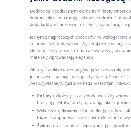
Dodatki są nieodłącznym elementem, który wnosi d
dobrane akcesoria mogą całkowicie odmienić atmosfe
dodatki, które harmonizują z całością aranżacji, nie p
Jednym z najprostszych sposobów na wzbogacenie w
kolorów i faktur do salonu. Wybieraj różne wzory i k
element, który może zmienić całkowity wygląd pomies
materiały wprowadzają elegancję.
Obrazy i ramki również odgrywają kluczową rolę w d
jednocześnie pełniąc funkcję artystyczną. Stwórz ścia
według własnego gustu, co nada przestrzeni indywidu
Rośliny
to kolejny istotny dodatek, który wprowa
bardziej przytulną oraz poprawiają jakość powietr
Wykorzystuj
dywany
, które definują strefy w s
także skomponować się z innymi elementami wys
Świece
oraz lampioniki wprowadzają niepowtarza