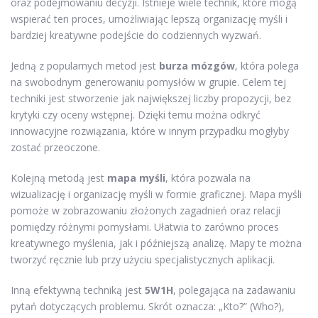
oraz podejmowaniu decyzji. Istnieje wiele technik, które mogą
wspierać ten proces, umożliwiając lepszą organizację myśli i
bardziej kreatywne podejście do codziennych wyzwań.
Jedną z popularnych metod jest
burza mózgów
, która polega
na swobodnym generowaniu pomysłów w grupie. Celem tej
techniki jest stworzenie jak największej liczby propozycji, bez
krytyki czy oceny wstępnej. Dzięki temu można odkryć
innowacyjne rozwiązania, które w innym przypadku mogłyby
zostać przeoczone.
Kolejną metodą jest
mapa myśli
, która pozwala na
wizualizację i organizację myśli w formie graficznej. Mapa myśli
pomoże w zobrazowaniu złożonych zagadnień oraz relacji
pomiędzy różnymi pomysłami. Ułatwia to zarówno proces
kreatywnego myślenia, jak i późniejszą analizę. Mapy te można
tworzyć ręcznie lub przy użyciu specjalistycznych aplikacji.
Inną efektywną techniką jest
5W1H
, polegająca na zadawaniu
pytań dotyczących problemu. Skrót oznacza: „Kto?” (Who?),