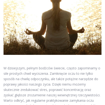
W dzisiejszym, pełnym bodźców świecie, często zapominamy o
sile prostych chwil wyciszenia. Zamknięcie oczu to nie tylko
sposób na chwilę odpoczynku, ale także potężne narzędzie do
poprawy jakości naszego życia. Dzięki niemu możemy
skutecznie zredukować stres, poprawić koncentrację oraz
zyskać głębsze zrozumienie naszej wewnętrznej rzeczywistości.
Warto odkryć, jak regularne praktykowanie zamykania oczu