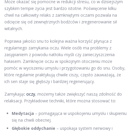
Może okazać się pomocne w redukcji stresu, co w dzisiejszym
szybkim tempie życia jest bardzo istotne. Poświęcenie kilku
chwil na całkowity relaks z zamkniętymi oczami pozwala na
odcięcie się od zewnętrznych bodźców i zregenerowanie sił
witalnych.
Poprawa jakości snu to kolejna ważna korzyść płynąca z
regularnego zamykania oczu. Wiele osób ma problemy z
zasypianiem z powodu natłoku myśli czy zanieczyszczenia
hałasem. Zamknęcie oczu w spokojnym otoczeniu może
pomóc w wyciszeniu umysłu i przygotowaniu go do snu. Osoby,
które regularnie praktykują chwile ciszy, często zauważają, że
ich sen staje się głębszy i bardziej regenerujący.
Zamykając
oczy
, możemy także zwiększyć naszą zdolność do
relaksacji. Przykładowe techniki, które można stosować to:
Medytacja
– pomagająca w uspokojeniu umysłu i skupieniu
się na chwili obecnej.
Głębokie oddychanie
– uspokaja system nerwowy i