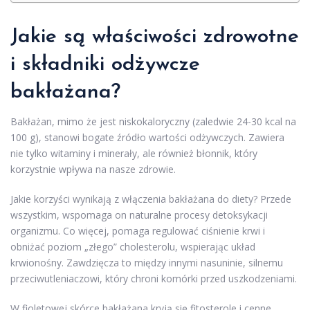
Jakie są właściwości zdrowotne
i składniki odżywcze
bakłażana?
Bakłażan, mimo że jest niskokaloryczny (zaledwie 24-30 kcal na
100 g), stanowi bogate źródło wartości odżywczych. Zawiera
nie tylko witaminy i minerały, ale również błonnik, który
korzystnie wpływa na nasze zdrowie.
Jakie korzyści wynikają z włączenia bakłażana do diety? Przede
wszystkim, wspomaga on naturalne procesy detoksykacji
organizmu. Co więcej, pomaga regulować ciśnienie krwi i
obniżać poziom „złego” cholesterolu, wspierając układ
krwionośny. Zawdzięcza to między innymi nasuninie, silnemu
przeciwutleniaczowi, który chroni komórki przed uszkodzeniami.
W fioletowej skórce bakłażana kryją się fitosterole i cenne