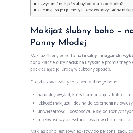
Jak wykonać makijaż ślubny boho krok po kroku?
Jakie inspiracje i pomysły można wykorzystać na makij
Makijaż ślubny boho – na
Panny Młodej
Makijaż ślubny boho to
naturalny i elegancki wyb
boho kładzie duży nacisk na uzyskanie promiennego w
podkreślając jej urodę w subtelny sposób.
Oto kluczowe zalety makijażu ślubnego boho:
naturalny wygląd, który harmonizuje z boho estet
lekkość makijażu, idealna do ceremonii na śwież
uniwersalność – dostosowuje się do różnych typ
możliwość wykorzystania kwiatów i biżuterii jak
Makijaż boho jest również łatwy do personalizacji,