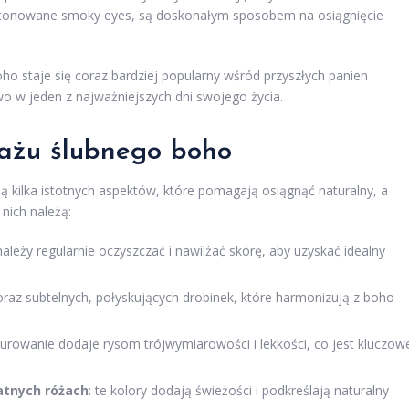
zy stonowane smoky eyes, są doskonałym sposobem na osiągnięcie
oho staje się coraz bardziej popularny wśród przyszłych panien
wo w jeden z najważniejszych dni swojego życia.
ażu ślubnego boho
kilka istotnych aspektów, które pomagają osiągnąć naturalny, a
nich należą:
ależy regularnie oczyszczać i nawilżać skórę, aby uzyskać idealny
oraz subtelnych, połyskujących drobinek, które harmonizują z boho
nturowanie dodaje rysom trójwymiarowości i lekkości, co jest kluczow
atnych różach
: te kolory dodają świeżości i podkreślają naturalny