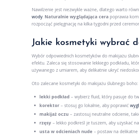
Nawilżenie jest niezwykle ważne, dlatego warto ró
wody
.
Naturalnie wyglądająca cera
poprawia komf
rozpocząć pielęgnację na kilka tygodni przed ceremon
Jakie kosmetyki wybrać 
Wybór odpowiednich kosmetyków do makijażu ślubneg
efektu. Zaleca się stosowanie lekkiego podkładu, kt
używanego z umiarem, aby delikatnie ukryć niedoskon
Oto zalecane kosmetyki do makijażu ślubnego boho:
lekki podkład
– wybierz fluid, który pasuje do t
korektor
– stosuj go lokalnie, aby poprawić
wygl
makijaż oczu
– zastosuj neutralne odcienie, taki
rzęsy
– lekko podkreśl je tuszem, aby uzyskać nat
usta w odcieniach nude
– postaw na delikatne 