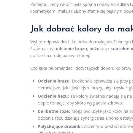
Pamiętaj, żeby całość była spójna i odzwierciedlała 
kosmetykom, makijaż ślubny stanie się pięknym dop
Jak dobrać kolory do ma
Wybór odpowiednich kolorów do makijażu ślubnego bo
Stawiając na
odcienie brązu
,
beżu
oraz
subtelne o
podkreśla urodę panny młodej.
Oto kilka rekomendacji dotyczących doboru kolorów
Odcienie brązu:
Doskonale sprawdzą się przy po
ciemniejsze, jak i jaśniejsze brązy, aby uzyskać gł
Odcienie beżu:
Te kolory świetnie nadają się na
ciepłe tonacje, aby skóra wyglądała zdrowo.
Delikatne róże:
Mogą być użyte jako kolor na pol
odcienie różu działają synergicznie z boho estety
Połyskujące drobinki:
Akcenty w postaci drobine