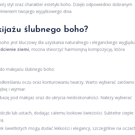
twój styl oraz charakter estetyki boho. Dzięki odpowiednio dobranym
ełnieniem twojego wyjątkowego dnia.
kijażu ślubnego boho?
ho jest kluczowy dla uzyskania naturalnego i eleganckiego wyglądu
dcienie ziemi
, można stworzyć harmonijną kompozycję, która
 do makijażu ślubnego boho:
dkreślaniu oczu oraz konturowaniu twarzy. Warto wybierać zarówno
ębię i wymiar.
 bazę pod makijaż oraz do ukrycia niedoskonałości. Należy wybierać
iczki lub ustach, dodając całemu lookowi świeżości. Subtelne ciepłe
ką.
k świetlistych mogą dodać lekkości i elegancji, szczególnie na oczac