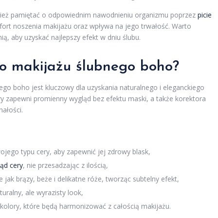
wnież pamiętać o odpowiednim nawodnieniu organizmu poprzez
picie
ort noszenia makijażu oraz wpływa na jego trwałość. Warto
ią, aby uzyskać najlepszy efekt w dniu ślubu.
do makijażu ślubnego boho?
o boho jest kluczowy dla uzyskania naturalnego i eleganckiego
óry zapewni promienny wygląd bez efektu maski, a także korektora
ałości.
wojego typu cery, aby zapewnić jej zdrowy blask,
ąd cery
, nie przesadzając z ilością,
e jak brązy, beże i delikatne róże, tworząc subtelny efekt,
uralny, ale wyrazisty look,
kolory, które będą harmonizować z całością makijażu.