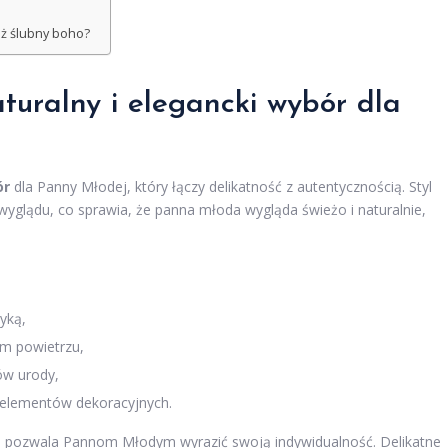
aż ślubny boho?
turalny i elegancki wybór dla
ór
dla Panny Młodej, który łączy delikatność z autentycznością. Styl
yglądu, co sprawia, że panna młoda wygląda świeżo i naturalnie,
yką,
ym powietrzu,
ów urody,
o elementów dekoracyjnych.
 co pozwala Pannom Młodym wyrazić swoją indywidualność. Delikatne