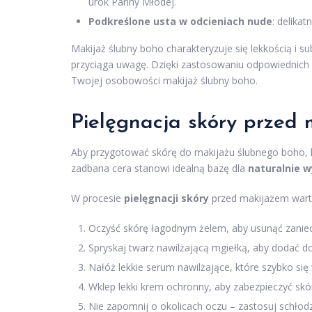
urok Panny Młodej.
Podkreślone usta w odcieniach nude
: delika
Makijaż ślubny boho charakteryzuje się lekkością i su
przyciąga uwagę. Dzięki zastosowaniu odpowiednich
Twojej osobowości makijaż ślubny boho.
Pielęgnacja skóry przed
Aby przygotować skórę do makijażu ślubnego boho, k
zadbana cera stanowi idealną bazę dla
naturalnie 
W procesie
pielęgnacji skóry
przed makijażem warto
Oczyść skórę łagodnym żelem, aby usunąć zaniec
Spryskaj twarz nawilżającą mgiełką, aby dodać d
Nałóż lekkie serum nawilżające, które szybko się
Wklep lekki krem ochronny, aby zabezpieczyć skó
Nie zapomnij o okolicach oczu – zastosuj schłod