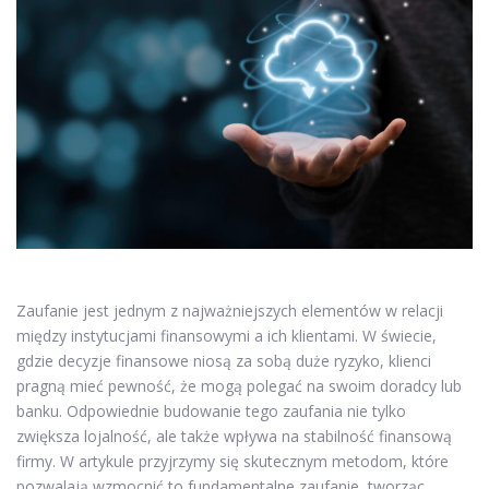
Zaufanie jest jednym z najważniejszych elementów w relacji
między instytucjami finansowymi a ich klientami. W świecie,
gdzie decyzje finansowe niosą za sobą duże ryzyko, klienci
pragną mieć pewność, że mogą polegać na swoim doradcy lub
banku. Odpowiednie budowanie tego zaufania nie tylko
zwiększa lojalność, ale także wpływa na stabilność finansową
firmy. W artykule przyjrzymy się skutecznym metodom, które
pozwalają wzmocnić to fundamentalne zaufanie, tworząc