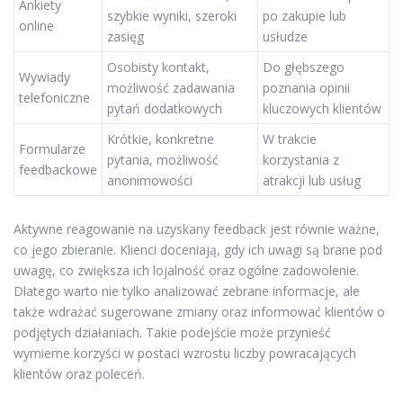
Ankiety
szybkie wyniki, szeroki
po zakupie lub
online
zasięg
usłudze
Osobisty kontakt,
Do głębszego
Wywiady
możliwość zadawania
poznania opinii
telefoniczne
pytań dodatkowych
kluczowych klientów
Krótkie, konkretne
W trakcie
Formularze
pytania, możliwość
korzystania z
feedbackowe
anonimowości
atrakcji lub usług
Aktywne reagowanie na uzyskany feedback jest równie ważne,
co jego zbieranie. Klienci doceniają, gdy ich uwagi są brane pod
uwagę, co zwiększa ich lojalność oraz ogólne zadowolenie.
Dlatego warto nie tylko analizować zebrane informacje, ale
także wdrażać sugerowane zmiany oraz informować klientów o
podjętych działaniach. Takie podejście może przynieść
wymierne korzyści w postaci wzrostu liczby powracających
klientów oraz poleceń.