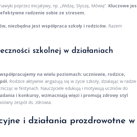
wyki poprzez inicjatywy, np. „Widzę, Słyszę, Mówię”.
Kluczowe jes
z efektywne radzenie sobie ze stresem.
w, niezbędna jest współpraca szkoły i rodziców.
Razem
czności szkolnej w działaniach
, współpracujemy na wielu poziomach: uczniowie, rodzice,
pół.
Rodzice aktywnie angażują się w życie szkoły, działając w radzie
tnicząc w festynach. Nauczyciele edukują i motywują uczniów do
iadania i konkursy, wzmacniają więzi i promują zdrowy styl
wołany zespół ds. zdrowia.
yjne i działania prozdrowotne w