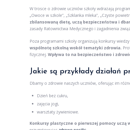
W trosce o zdrowie uczniów szkoły wdrażają programy
„Owoce w szkole”, „Szklanka mleka”, „Czyste powietr
zbilansowaną dietę, uczą bezpieczeństwa i dban
zasady Ratownictwa Medycznego i zagadnienia zwią
Poza programami szkoły organizują konkursy wiedzy o
wspólnotę szkolną wokół tematyki zdrowia.
Prof
fizycznej.
Wpływa to na bezpieczeństwo i zdrowie
Jakie są przykłady działań 
Dbamy o zdrowie naszych uczniów, oferując im różn
Dzień bez cukru,
zajęcia jogi,
warsztaty żywieniowe.
Konkursy plastyczne o pierwszej pomocy uczą 
przygotowując
zdrowe posiłki
: