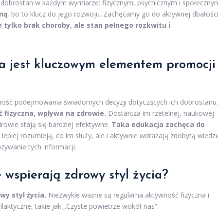
go dobrostan w każdym wymiarze: fizycznym, psychicznym i społeczny
tną
, bo to klucz do jego rozwoju. Zachęcamy go do aktywnej dbałośc
 tylko brak choroby, ale stan pełnego rozkwitu i
a jest kluczowym elementem promocji
ość podejmowania świadomych decyzji dotyczących ich dobrostanu.
ść fizyczna, wpływa na zdrowie.
Dostarcza im rzetelnej, naukowej
owie stają się bardziej efektywne.
Taka edukacja zachęca do
 lepiej rozumieją, co im służy, ale i aktywnie wdrażają zdobytą wiedzę
zywanie tych informacji.
 wspierają zdrowy styl życia?
y styl życia.
Niezwykle ważne są regularna aktywność fizyczna i
aktyczne, takie jak „Czyste powietrze wokół nas”.