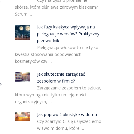
Czy marzysz o promiennej
m.
skórze, która olśniewa zdrowym blaskiem?
i
Serum …
Jak fazy księżyca wpływają na
pielęgnację włosów? Praktyczny
przewodnik
Pielęgnacja włosów to nie tylko
kwestia stosowania odpowiednich
kosmetyków czy …
Jak skutecznie zarządzać
zespołem w firmie?
.
Zarządzanie zespołem to sztuka,
która wymaga nie tylko umiejętności
organizacyjnych, …
Jak poprawić akustykę w domu
Czy zdarzyło Ci się usłyszeć echo
w swoim domu, które …