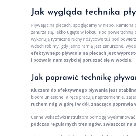
Jak wygląda technika pł
Pływając na plecach, spoglądamy w niebo. Ramiona 
zanurza się, lekko ugięte w łokciu. Pod powierzchni
wykonują rytmiczne ruchy nożycowe tuż pod powierzc
wdech robimy, gdy jedno ramię jest zanurzone, wyde
efektywnego pływania na plecach jest wyprosto
i pozwala nam szybciej poruszać się w wodzie.
Jak poprawić technikę pływa
Kluczem do efektywnego pływania jest stabilna
biodra uniesione, a ręce pracują naprzemiennie, zata
ruchem nóg w górę i w dół, znacząco poprawia 
Cenne wskazówki instruktora pomogą wyeliminować bł
podczas regularnych treningów, zwłaszcza na uł