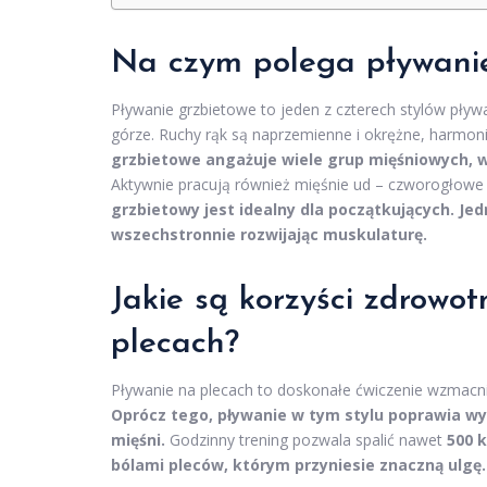
Na czym polega pływani
Pływanie grzbietowe to jeden z czterech stylów pływ
górze. Ruchy rąk są naprzemienne i okrężne, harmoni
grzbietowe angażuje wiele grup mięśniowych, wzm
Aktywnie pracują również mięśnie ud – czworogłowe 
grzbietowy jest idealny dla początkujących.
Jed
wszechstronnie rozwijając muskulaturę.
Jakie są korzyści zdrowo
plecach?
Pływanie na plecach to doskonałe ćwiczenie wzmacni
Oprócz tego, pływanie w tym stylu poprawia wyd
mięśni.
Godzinny trening pozwala spalić nawet
500 k
bólami pleców, którym przyniesie znaczną ulgę.