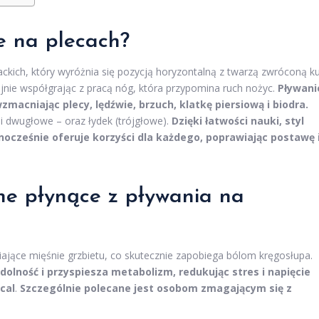
e na plecach?
ackich, który wyróżnia się pozycją horyzontalną z twarzą zwróconą k
jnie współgrając z pracą nóg, która przypomina ruch nożyc.
Pływani
acniając plecy, lędźwie, brzuch, klatkę piersiową i biodra.
i dwugłowe – oraz łydek (trójgłowe).
Dzięki łatwości nauki, styl
nocześnie oferuje korzyści dla każdego, poprawiając postawę 
tne płynące z pływania na
ające mięśnie grzbietu, co skutecznie zapobiega bólom kręgosłupa.
olność i przyspiesza metabolizm, redukując stres i napięcie
cal
.
Szczególnie polecane jest osobom zmagającym się z