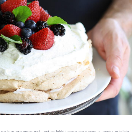
zybko przygotować. Jest to lekki i puszysty deser, a każdy uwielbia