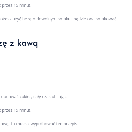
c przez 15 minut.
ą. Możesz użyć bezę o dowolnym smaku i będzie ona smakować
ezę z kawą
 dodawać cukier, cały czas ubijając.
c przez 15 minut.
sz kawę, to musisz wypróbować ten przepis.