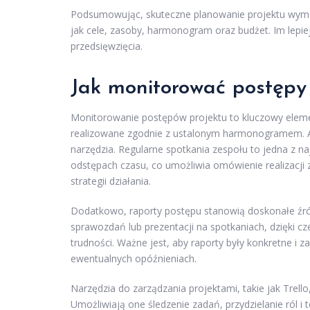
Podsumowując, skuteczne planowanie projektu wymaga
jak cele, zasoby, harmonogram oraz budżet. Im lepi
przedsięwzięcia.
Jak monitorować postępy 
Monitorowanie postępów projektu to kluczowy elemen
realizowane zgodnie z ustalonym harmonogramem. A
narzędzia. Regularne spotkania zespołu to jedna z n
odstępach czasu, co umożliwia omówienie realizacj
strategii działania.
Dodatkowo, raporty postępu stanowią doskonałe źród
sprawozdań lub prezentacji na spotkaniach, dzięki c
trudności. Ważne jest, aby raporty były konkretne i
ewentualnych opóźnieniach.
Narzędzia do zarządzania projektami, takie jak Trell
Umożliwiają one śledzenie zadań, przydzielanie ról i