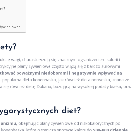
et?
 żywieniowe?
ety?
kcję wagi, charakteryzują się znacznym ograniczeniem kalorii i
trykcyjne plany żywieniowe często wiążą się z bardzo surowymi
tkować poważnymi niedoborami i negatywnie wpływać na
t popularna dieta kopenhaska, jak również dieta norweska, znana ze
cza się również dietę Dukana, bazującą na wysokiej podaży białka, ora
rygorystycznych diet?
ganizmu
, obejmując plany żywieniowe od niskokalorycznych po
 kopenhaska, która ogranicza spożycie kalorii do
500-800 dziennie
.