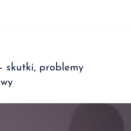
– skutki, problemy
ywy