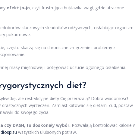
nany
efekt jo-jo
, czyli frustrująca huśtawka wagi, gdzie utracone
niedoborów kluczowych składników odżywczych, osłabiając organizm 
bory pokarmowe.
cie, często skarżą się na chroniczne zmęczenie i problemy z
nkcjonowanie.
nnej masy mięśniowej i potęgować uczucie ogólnego osłabienia.
rygorystycznych diet?
lwetkę, ale restrykcyjne diety Cię przerażają? Dobra wiadomość!
bez drastycznych wyrzeczeń. Zamiast katować się dietami-cud, postaw
nawyki do swojego życia.
a czy DASH, to doskonały wybór.
Pozwalają kontrolować kalorie 
adłospisu
wszystkich ulubionych potraw.