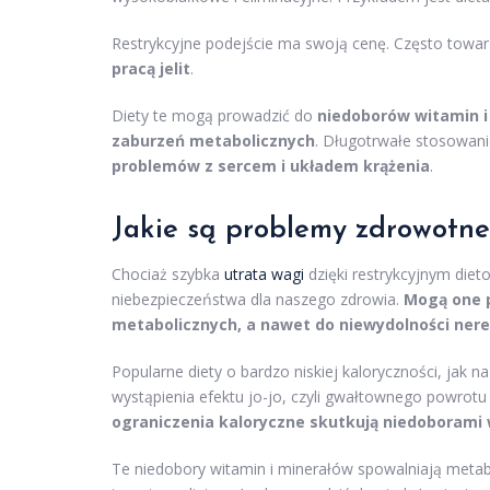
Restrykcyjne podejście ma swoją cenę. Często towa
pracą jelit
.
Diety te mogą prowadzić do
niedoborów witamin i
zaburzeń metabolicznych
. Długotrwałe stosowani
problemów z sercem i układem krążenia
.
Jakie są problemy zdrowotne
Chociaż szybka
utrata wagi
dzięki restrykcyjnym diet
niebezpieczeństwa dla naszego zdrowia.
Mogą one p
metabolicznych, a nawet do niewydolności nere
Popularne diety o bardzo niskiej kaloryczności, jak
wystąpienia efektu jo-jo, czyli gwałtownego powrotu
ograniczenia kaloryczne skutkują niedoborami
Te niedobory witamin i minerałów spowalniają meta