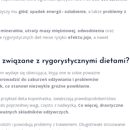
rzyszy mu
głód
,
spadek energii
i
osłabienie
, a także
problemy z
 minerałów
,
utraty masy mięśniowej
,
odwodnienia
oraz
e rygorystycznych diet niesie ryzyko
efektu jojo
, a nawet
 związane z rygorystycznymi dietami?
om wydaje się obiecująca, kryją one w sobie poważne
rowadzić do zaburzeń odżywiania i problemów
k, co stanowi niezwykle groźne powikłanie.
 na przykład dieta kopenhaska, zwiększają prawdopodobieństwo
 do poprzedniej wagi, często z nadwyżką.
Co więcej, drastyczne
 ważnych składników odżywczych.
bolizm i powodują problemy z trawieniem. Długotrwałe stosowanie