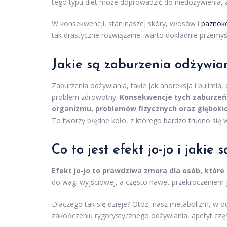
tego typu diet może doprowadzić do niedożywienia, a
W konsekwencji, stan naszej skóry, włosów i
paznokc
tak drastyczne rozwiązanie, warto dokładnie przemyś
Jakie są zaburzenia odżywian
Zaburzenia odżywiania, takie jak anoreksja i bulimia,
problem zdrowotny.
Konsekwencje tych zaburzeń
organizmu, problemów fizycznych oraz głębokich
To tworzy błędne koło, z którego bardzo trudno się 
Co to jest efekt jo-jo i jakie
Efekt jo-jo to prawdziwa zmora dla osób, które
do wagi wyjściowej, a często nawet przekroczeniem j
Dlaczego tak się dzieje? Otóż, nasz metabolizm, w od
zakończeniu rygorystycznego odżywiania, apetyt częs