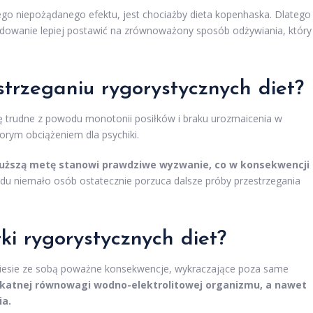
ego niepożądanego efektu, jest chociażby dieta kopenhaska. Dlatego
cydowanie lepiej postawić na zrównoważony sposób odżywiania, który
strzeganiu rygorystycznych diet?
ię trudne z powodu monotonii posiłków i braku urozmaicenia w
porym obciążeniem dla psychiki.
łuższą metę stanowi prawdziwe wyzwanie, co w konsekwencji
u niemało osób ostatecznie porzuca dalsze próby przestrzegania
ki rygorystycznych diet?
 niesie ze sobą poważne konsekwencje, wykraczające poza same
ikatnej równowagi wodno-elektrolitowej organizmu, a nawet
ia.