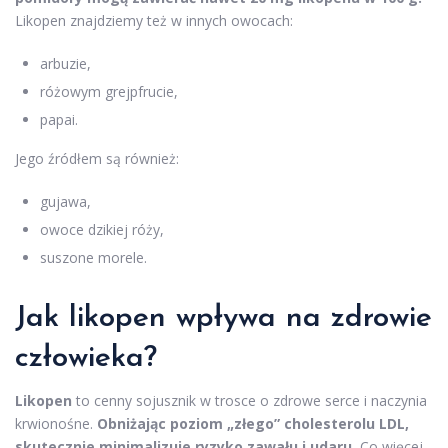
Likopen znajdziemy też w innych owocach:
arbuzie,
różowym grejpfrucie,
papai.
Jego źródłem są również:
gujawa,
owoce dzikiej róży,
suszone morele.
Jak likopen wpływa na zdrowie
człowieka?
Likopen
to cenny sojusznik w trosce o zdrowe serce i naczynia
krwionośne.
Obniżając poziom „złego” cholesterolu LDL,
skutecznie minimalizuje ryzyko zawału i udaru.
Co więcej,