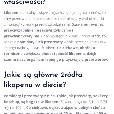
właściwości?
Likopen
, naturalny związek organiczny z grupy karotenów, to
silny przeciwutleniacz skutecznie neutralizujący wolne rodniki i
chroniący komórki przed uszkodzeniami.
Działa on również
przeciwzapalnie, przeciwgrzybicznie i
przeciwbakteryjnie.
Choć występuje w wielu produktach, to
właśnie
pomidory i ich przetwory
– sok, przecier, ketchup –
są jego najbogatszym źródłem.
Co ciekawe, obróbka
termiczna zwiększa biodostępność likopenu, dzięki
czemu nasz organizm lepiej go przyswaja z przetworów.
Jakie są główne źródła
likopenu w diecie?
Pomidory i przetwory z nich, takie jak przeciery, soki czy
ketchup, są bogate w likopen.
Zawierają go od 3,1 do 7,74
mg na 100 g.
Co ciekawe, dojrzewające w pełnym słońcu
pomidory mogą zawierać nawet 20 mg likopenu w 100 g!