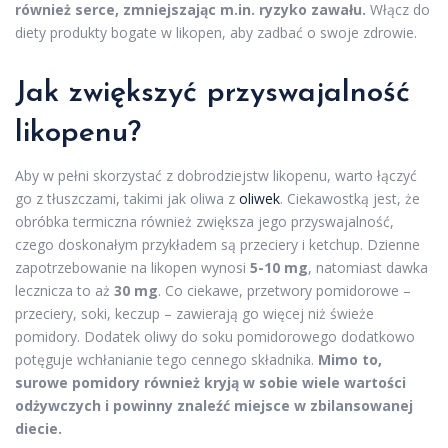
również serce, zmniejszając m.in. ryzyko zawału.
Włącz do
diety produkty bogate w likopen, aby zadbać o swoje zdrowie.
Jak zwiększyć przyswajalność
likopenu?
Aby w pełni skorzystać z dobrodziejstw likopenu, warto łączyć
go z tłuszczami, takimi jak oliwa z
oliwek
. Ciekawostką jest, że
obróbka termiczna również zwiększa jego przyswajalność,
czego doskonałym przykładem są przeciery i ketchup. Dzienne
zapotrzebowanie na likopen wynosi
5-10 mg
, natomiast dawka
lecznicza to aż
30 mg
. Co ciekawe, przetwory pomidorowe –
przeciery, soki, keczup – zawierają go więcej niż świeże
pomidory. Dodatek oliwy do soku pomidorowego dodatkowo
potęguje wchłanianie tego cennego składnika.
Mimo to,
surowe pomidory również kryją w sobie wiele wartości
odżywczych i powinny znaleźć miejsce w zbilansowanej
diecie.