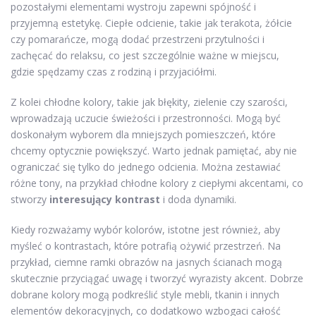
pozostałymi elementami wystroju zapewni spójność i
przyjemną estetykę. Ciepłe odcienie, takie jak terakota, żółcie
czy pomarańcze, mogą dodać przestrzeni przytulności i
zachęcać do relaksu, co jest szczególnie ważne w miejscu,
gdzie spędzamy czas z rodziną i przyjaciółmi.
Z kolei chłodne kolory, takie jak błękity, zielenie czy szarości,
wprowadzają uczucie świeżości i przestronności. Mogą być
doskonałym wyborem dla mniejszych pomieszczeń, które
chcemy optycznie powiększyć. Warto jednak pamiętać, aby nie
ograniczać się tylko do jednego odcienia. Można zestawiać
różne tony, na przykład chłodne kolory z ciepłymi akcentami, co
stworzy
interesujący kontrast
i doda dynamiki.
Kiedy rozważamy wybór kolorów, istotne jest również, aby
myśleć o kontrastach, które potrafią ożywić przestrzeń. Na
przykład, ciemne ramki obrazów na jasnych ścianach mogą
skutecznie przyciągać uwagę i tworzyć wyrazisty akcent. Dobrze
dobrane kolory mogą podkreślić style mebli, tkanin i innych
elementów dekoracyjnych, co dodatkowo wzbogaci całość