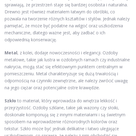
sprawiają, że przestrzeń staje się bardziej osobista i naturalna.
Drewno jest również materiałem łatwym do obróbki, co
pozwala na tworzenie różnych kształtów i stylów. Jednak należy
pamiętać, że może być podatne na wilgoć oraz uszkodzenia
mechaniczne, dlatego ważne jest, aby zadbać o ich
odpowiednią konserwację.
Metal
, z kolei, dodaje nowoczesności i elegancji. Ozdoby
metalowe, takie jak lustra w ozdobnych ramach czy industrialne
nakrycia, mogą stać się efektownym punktem centralnym w
pomieszczeniu. Metal charakteryzuje się dużą trwałością i
odpornością na czynniki zewnętrzne, ale należy zwrócić uwagę
na jego ciężar oraz potencjalne ostre krawędzie.
Szkło
to materiał, który wprowadza do wnętrza lekkość i
przejrzystość. Ozdoby szklane, takie jak wazony czy słoiki,
doskonale komponują się z innymi materiałami i są świetnym
sposobem na wprowadzenie różnorodnych kolorów oraz
tekstur. Szkło może być jednak delikatne i łatwo ulegające
uszkodzeniom, co sprawia, że należy z nim obchodzić się