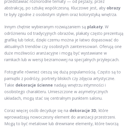
przedstawiać różnorodne tematy — od pejzaży, przez
abstrakcję, po sztukę współczesną. Kluczowe jest, aby
obrazy
te były zgodne z osobistym stylem oraz kolorystyką wnętrza.
Innym chętnie wybieranym rozwiązaniem są
plakaty
. W
odróżnieniu od tradycyjnych obrazów, plakaty często prezentują
grafikę lub tekst, dzięki czemu można je łatwo dopasować do
aktualnych trendów czy osobistych zainteresowań. Oferują one
duże możliwości aranżacyjne i mogą być wystawiane w
ramkach lub w wersji bezramowej na specjalnych przylepcach.
Fotografie również cieszą się dużą popularnością. Często są to
pamiątki z podróży, portrety bliskich czy zdjęcia artystyczne.
Takie
dekoracje ścienne
nadają wnętrzu intymności i
osobistego charakteru. Umieszczone w asymetrycznych
układach, mogą stać się centralnym punktem salonu.
Coraz więcej osób decyduje się na
dekoracje 3D
, które
wprowadzają nowoczesny element do aranżacji przestrzeni.
Mogą to być metalowe lub drewniane elementy, które tworzą