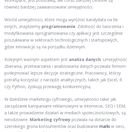
Workspace, jest podstawą, ale coraz bardziej cenione są
również bardziej zaawansowane umiejętności.
Wśród umiejętności, które mogą wyróżnić kandydata na tle
innych, znajdziemy
programowanie
. Zdolność do tworzenia i
modyfikowania oprogramowania czy aplikacji jest szczególnie
poszukiwana w sektorach technologicznych i startupowych,
gdzie innowacje są na porządku dziennym.
Kolejnym ważnym aspektem jest
analiza danych
. Umiejętność
zbierania, przetwarzania i analizowania danych pozwala firmom
podejmować lepsze decyzje strategiczne. Pracownicy, którzy
potrafią korzystać z narzędzi analitycznych, takich jak Excel, R
czy Python, zyskują przewagę konkurencyjną.
W dziedzinie marketingu cyfrowego, umiejętności takie jak
zarządzanie kampaniami reklamowymi w Internecie, SEO i SEM,
a także prowadzenie działań w mediach społecznościowych, są
nieodzowne.
Marketing cyfrowy
pozwala na dotarcie do
szerokiego grona konsumentów oraz budowanie
marki
w sieci,