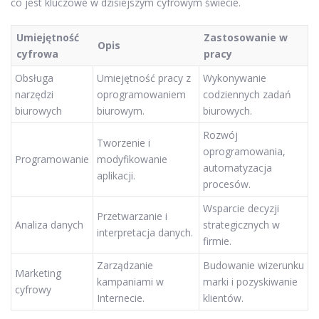
co jest kluczowe w dzisiejszym cyfrowym świecie.
Umiejętność
Zastosowanie w
Opis
cyfrowa
pracy
Obsługa
Umiejętność pracy z
Wykonywanie
narzędzi
oprogramowaniem
codziennych zadań
biurowych
biurowym.
biurowych.
Rozwój
Tworzenie i
oprogramowania,
Programowanie
modyfikowanie
automatyzacja
aplikacji.
procesów.
Wsparcie decyzji
Przetwarzanie i
Analiza danych
strategicznych w
interpretacja danych.
firmie.
Zarządzanie
Budowanie wizerunku
Marketing
kampaniami w
marki i pozyskiwanie
cyfrowy
Internecie.
klientów.