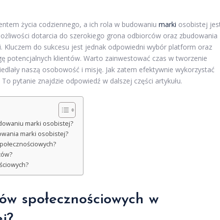
entem życia codziennego, a ich rola w budowaniu
marki
osobistej jes
 możliwości dotarcia do szerokiego grona odbiorców oraz zbudowania
ki. Kluczem do sukcesu jest jednak odpowiedni wybór platform oraz
agę potencjalnych klientów. Warto zainwestować czas w tworzenie
ciedlały naszą osobowość i misję. Jak zatem efektywnie wykorzystać
o pytanie znajdzie odpowiedź w dalszej części artykułu.
dowaniu marki osobistej?
owania marki osobistej?
 społecznościowych?
rców?
ościowych?
iów społecznościowych w
j?