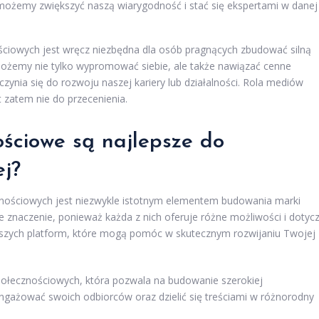
 możemy zwiększyć naszą wiarygodność i stać się ekspertami w danej
ościowych jest wręcz niezbędna dla osób pragnących zbudować silną
możemy nie tylko wypromować siebie, ale także nawiązać cenne
czynia się do rozwoju naszej kariery lub działalności. Rola mediów
 zatem nie do przecenienia.
ościowe są najlepsze do
ej?
nościowych jest niezwykle istotnym elementem budowania marki
 znaczenie, ponieważ każda z nich oferuje różne możliwości i dotyc
ejszych platform, które mogą pomóc w skutecznym rozwijaniu Twojej
połecznościowych, która pozwala na budowanie szerokiej
ngażować swoich odbiorców oraz dzielić się treściami w różnorodny