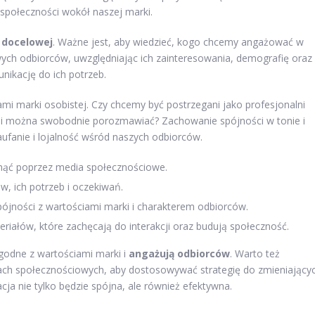
społeczności wokół naszej marki.
 docelowej
. Ważne jest, aby wiedzieć, kogo chcemy angażować w
wych odbiorców, uwzględniając ich zainteresowania, demografię oraz
ikację do ich potrzeb.
i marki osobistej. Czy chcemy być postrzegani jako profesjonalni
rymi można swobodnie porozmawiać? Zachowanie spójności w tonie i
zaufanie i lojalność wśród naszych odbiorców.
gnąć poprzez media społecznościowe.
w, ich potrzeb i oczekiwań.
ójności z wartościami marki i charakterem odbiorców.
riałów, które zachęcają do interakcji oraz budują społeczność.
zgodne z wartościami marki i
angażują odbiorców
. Warto też
iach społecznościowych, aby dostosowywać strategię do zmieniający
cja nie tylko będzie spójna, ale również efektywna.