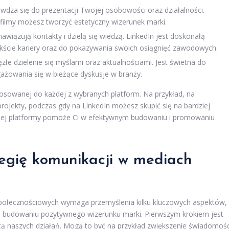
awdza się do prezentacji Twojej osobowości oraz działalności.
 filmy możesz tworzyć estetyczny wizerunek marki.
 nawiązują kontakty i dzielą się wiedzą. LinkedIn jest doskonałą
kście kariery oraz do pokazywania swoich osiągnięć zawodowych.
złe dzielenie się myślami oraz aktualnościami. Jest świetna do
ngażowania się w bieżące dyskusje w branży.
tosowanej do każdej z wybranych platform. Na przykład, na
projekty, podczas gdy na LinkedIn możesz skupić się na bardziej
ażdej platformy pomoże Ci w efektywnym budowaniu i promowaniu
tegię komunikacji w mediach
 społecznościowych wymaga przemyślenia kilku kluczowych aspektów,
 budowaniu pozytywnego wizerunku marki. Pierwszym krokiem jest
ą naszych działań. Mogą to być na przykład zwiększenie świadomośc