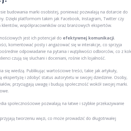
sie budowania marki osobistej, ponieważ pozwalają na dotarcie do
ny. Dzięki platformom takim jak Facebook, Instagram, Twitter czy
h klientów, współpracowników oraz branżowych ekspertów.
ościowych jest ich potencjał do
efektywnej komunikacji
.
ci, komentować posty i angażować się w interakcje, co sprzyja
pośrednie odpowiadanie na pytania i wątpliwości odbiorców, co z kol
ienci czują się słuchani i doceniani, rośnie ich lojalność.
ię wiedzą. Publikując wartościowe treści, takie jak artykuły,
ekspertyzę i zdobyć status autorytetu w swojej dziedzinie. Osoby,
iałów, przyciągają uwagę i budują społeczność wokół swojej marki.
wowe.
ia społecznościowe pozwalają na łatwe i szybkie przekazywanie
przyjają tworzeniu więzi, co może prowadzić do długotrwałej