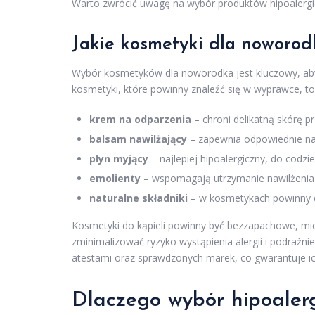
Warto zwrócić uwagę na wybór produktów hipoalergicz
Jakie kosmetyki dla noworod
Wybór kosmetyków dla noworodka jest kluczowy, aby
kosmetyki, które powinny znaleźć się w wyprawce, to
krem na odparzenia
– chroni delikatną skórę p
balsam nawilżający
– zapewnia odpowiednie nawi
płyn myjący
– najlepiej hipoalergiczny, do codzi
emolienty
– wspomagają utrzymanie nawilżenia i
naturalne składniki
– w kosmetykach powinny do
Kosmetyki do kąpieli powinny być bezzapachowe, mie
zminimalizować ryzyko wystąpienia alergii i podrażn
atestami oraz sprawdzonych marek, co gwarantuje ic
Dlaczego wybór hipoaler