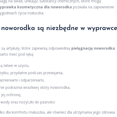
gę na skład, unikając substancji chemicznych, które mogą
yprawka kosmetyczna dla noworodka
pozwala na zapewnienie
tygodniach życia maluszka.
ji noworodka są niezbędne w wyprawc
są artykuły, które zapewnią odpowiednią
pielęgnację noworodka
warto mieć pod ręką:
ą łatwe w użyciu,
żytku, przydatne podczas przewijania,
ażnieniami i odparzeniami,
 nie podrażnia wrażliwej skóry noworodka,
jej ochronę,
 wody oraz nożyczki do paznokci
lko dla komfortu maluszka, ale również dla utrzymania jego zdrowia.