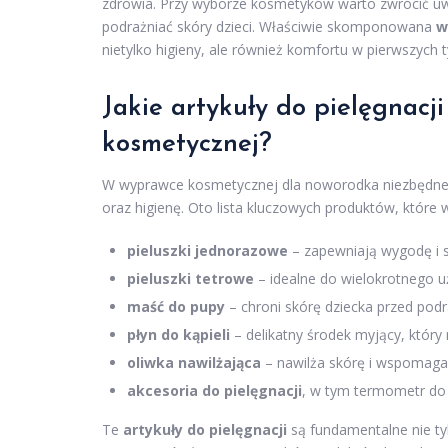
zdrowia. Przy wyborze kosmetyków warto zwrócić uwa
podrażniać skóry dzieci. Właściwie skomponowana
w
nietylko higieny, ale również komfortu w pierwszych 
Jakie artykuły do pielęgnac
kosmetycznej?
W wyprawce kosmetycznej dla noworodka niezbędne 
oraz higienę. Oto lista kluczowych produktów, które 
pieluszki jednorazowe
– zapewniają wygodę i s
pieluszki tetrowe
– idealne do wielokrotnego u
maść do pupy
– chroni skórę dziecka przed podr
płyn do kąpieli
– delikatny środek myjący, który
oliwka nawilżająca
– nawilża skórę i wspomaga 
akcesoria do pielęgnacji
, w tym termometr do
Te
artykuły do pielęgnacji
są fundamentalne nie ty