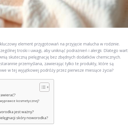
luczowy element przygotowań na przyjęcie malucha w rodzinie.
ólnej troski i uwagi, aby uniknąć podrażnień i alergii. Dlatego war
ewnią skuteczną pielęgnację bez zbędnych dodatków chemicznych.
rannie przemyślana, zawierając tylko te produkty, które są
owe w tej wyjątkowej podróży przez pierwsze miesiące życia?
zawierać?
w wyprawce kosmetycznej?
worodka jest ważny?
pielęgnacji skóry noworodka?