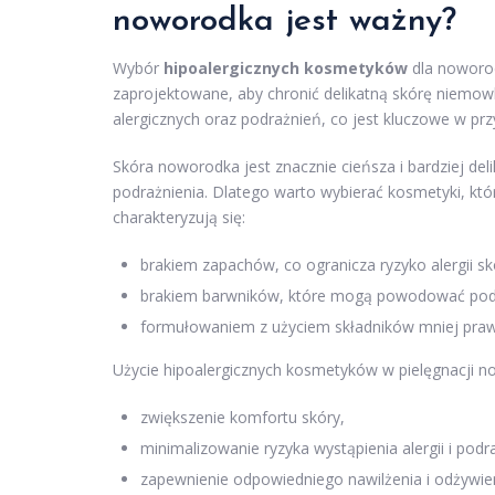
noworodka jest ważny?
Wybór
hipoalergicznych kosmetyków
dla noworod
zaprojektowane, aby chronić delikatną skórę niemowlą
alergicznych oraz podrażnień, co jest kluczowe w p
Skóra noworodka jest znacznie cieńsza i bardziej del
podrażnienia. Dlatego warto wybierać kosmetyki, któr
charakteryzują się:
brakiem zapachów, co ogranicza ryzyko alergii sk
brakiem barwników, które mogą powodować podr
formułowaniem z użyciem składników mniej praw
Użycie hipoalergicznych kosmetyków w pielęgnacji no
zwiększenie komfortu skóry,
minimalizowanie ryzyka wystąpienia alergii i podr
zapewnienie odpowiedniego nawilżenia i odżywien