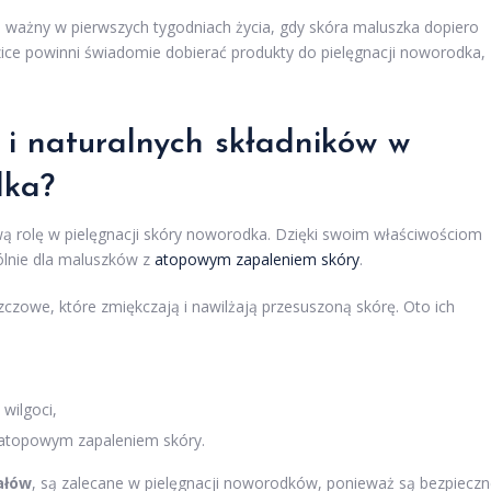
 ważny w pierwszych tygodniach życia, gdy skóra maluszka dopiero
dzice powinni świadomie dobierać produkty do pielęgnacji noworodka,
w i naturalnych składników w
dka?
wą rolę w pielęgnacji skóry noworodka. Dzięki swoim właściwościom
ólnie dla maluszków z
atopowym zapaleniem skóry
.
zczowe, które zmiękczają i nawilżają przesuszoną skórę. Oto ich
wilgoci,
 z atopowym zapaleniem skóry.
ałów
, są zalecane w pielęgnacji noworodków, ponieważ są bezpiecz