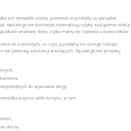
ka jest niezwykle istotny, ponieważ te produkty są specjalnie
t. Hipoalergiczne kosmetyki minimalizują ryzyko wystąpienia reakcji
rzypadkach wrażliwej skóry, z jaką mamy do czynienia u noworodków.
ikatna niż u dorosłych, co czyni ją podatną na różnego rodzaju
e nie zawierają substancji drażniących. Hipoalergiczne produkty
órnych,
ażnienia,
dopodobnych do wywołania alergii.
worodka przynosi wiele korzyści, w tym:
ażnień,
ia skórze.