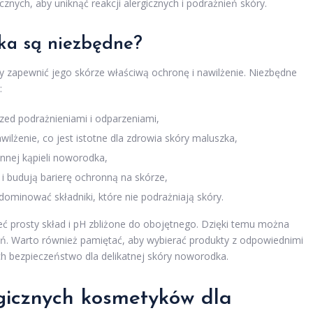
nych, aby uniknąć reakcji alergicznych i podrażnień skóry.
ka są niezbędne?
 zapewnić jego skórze właściwą ochronę i nawilżenie. Niezbędne
:
rzed podrażnieniami i odparzeniami,
lżenie, co jest istotne dla zdrowia skóry maluszka,
ennej kąpieli noworodka,
 budują barierę ochronną na skórze,
minować składniki, które nie podrażniają skóry.
ć prosty skład i pH zbliżone do obojętnego. Dzięki temu można
ień. Warto również pamiętać, aby wybierać produkty z odpowiednimi
h bezpieczeństwo dla delikatnej skóry noworodka.
gicznych kosmetyków dla