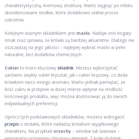
charakterystyczną, kremową strukturę. Warto sięgnąć po mleko
skondensowane słodkie, które dodatkowo ułatwi proces
cukrzenia.
Kolejnym ważnym składnikiem jest
masło
. Nadaje ono bogaty
smak oraz sprawia, że krówki są bardziej aksamitne. Dlatego nie
oszczędzaj na jego jakości – najlepiej wybrać masło w pełni
naturalne, bez dodatków chemicznych.
Cukier
to trzeci kluczowy
składnik
. Możesz wykorzystać
zarówno zwykły cukier kryształ, jak i cukier brązowy, co doda
krówkom nieco innego aromatu. Warto jednak pamiętać, że
ilość cukru w przepisie w dużej mierze wpłynie na słodkość
końcowego produktu, więc można dostosować ją do swoich
indywidualnych preferencji.
Oprócz tych podstawowych składników, możesz wzbogacić
przepis
o dodatki, które nadadzą krówkom wyjątkowego
charakteru. Na przykład
orzechy
– włoskie lub laskowe –
wprowadzą przyjemny chrupiący element. Z kolei dodatek