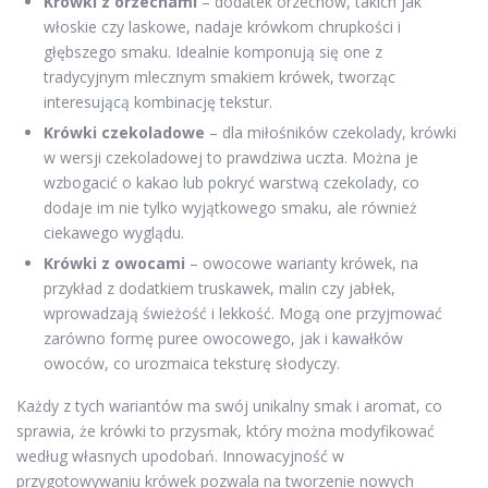
Krówki z orzechami
– dodatek orzechów, takich jak
włoskie czy laskowe, nadaje krówkom chrupkości i
głębszego smaku. Idealnie komponują się one z
tradycyjnym mlecznym smakiem krówek, tworząc
interesującą kombinację tekstur.
Krówki czekoladowe
– dla miłośników czekolady, krówki
w wersji czekoladowej to prawdziwa uczta. Można je
wzbogacić o kakao lub pokryć warstwą czekolady, co
dodaje im nie tylko wyjątkowego smaku, ale również
ciekawego wyglądu.
Krówki z owocami
– owocowe warianty krówek, na
przykład z dodatkiem truskawek, malin czy jabłek,
wprowadzają świeżość i lekkość. Mogą one przyjmować
zarówno formę puree owocowego, jak i kawałków
owoców, co urozmaica teksturę słodyczy.
Każdy z tych wariantów ma swój unikalny smak i aromat, co
sprawia, że krówki to przysmak, który można modyfikować
według własnych upodobań. Innowacyjność w
przygotowywaniu krówek pozwala na tworzenie nowych