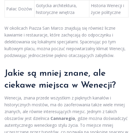
Gotycka architektura,
Historia Wenecji i
Pałac Dożów
historyczne wnętrza
życie polityczne
W okolicach Piazza San Marco znajdują się również liczne
kawiarnie i restauracje, które zachęcają do odpoczynku i
delektowania się lokalnymi specjałami. Spacerując po tym
kultowym placu, można poczuć niepowtarzalny klimat Wenecji,
podziwiając jednocześnie piękno otaczających zabytków.
Jakie są mniej znane, ale
ciekawe miejsca w Wenecji?
Wenecja, znana przede wszystkim z pięknych kanałów i
historycznych mostów, ma do zaoferowania także wiele mniej
znanych, ale równie interesujących miejsc. Jednym z takich
obszarów jest dzielnica
Cannaregio
, gdzie można doświadczyć
autentycznego weneckiego stylu życia. To miejsce mniej
uczęszczane przez turystów, co pozwala na spokojne spacery w