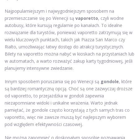
Najpopularniejszym i najwygodniejszym sposobem na
przemieszczanie się po Wenecji są
vaporetto
, czyli wodne
autobusy, które kursują regularnie po kanałach. To idealne
rozwiązanie dla turystów, ponieważ vaporetto zatrzymują się w
wielu kluczowych punktach, takich jak Piazza San Marco czy
Rialto, umożliwiając łatwy dostęp do atrakcji turystycznych.
Bilety na vaporetto można nabyć w kioskach na przystaniach lub
w automatach, a warto rozważyć zakup karty tygodniowej, jeśli
planujemy intensywne zwiedzanie.
Innym sposobem poruszania się po Wenecji są
gondole
, które
są bardziej romantyczną opcją. Choć są one zazwyczaj droższe
od vaporetto, to przejażdżka w gondoli zapewnia
niezapomniane widoki i unikalne wrażenia. Warto jednak
pamiętać, że gondole często korzystają z tych samych tras co
vaporetto, więc nie zawsze muszą być najlepszym wyborem
pod względem efektywności czasowej.
Nie można zapomnieć o doskonałym sposobie poznawania