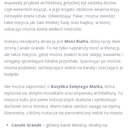
wspaniały przykład architektury gotyckiej był siedzibą dożów,
czyli weneckich książąt, a jego bogato zdobione wnętrza kryją
niezwykłe dzieła sztuki. Odwiedzając Pałac, można zwiedzić
takie miejsca jak Sala Wielkiej Rady oraz Kaplicę, w której
zobaczyć można dzieła wielkich mistrzów.
Kolejną nieodpartą atrakcją jest
Most Rialto
, który łączy dwie
strony Canale Grande. To nie tylko najstarszy most w Wenecji,
ale także miejsce, gdzie można znaleźć liczne sklepy, kawiarnie i
stragany sprzedające lokalne przysmaki. Spacerując po moście,
można podziwiać zachwycające widoki na kanały i otaczające je
budynki.
Nie można zapomnieć o
Bazylika Świętego Marka
, która
wyróżnia się złotymi mozaikami oraz wspaniałą architekturą. To
miejsce kultu jest pełne historycznych skarbów i symbolizuje
duchowe serce Wenecji. Warto także zwrócić uwagę na słynną
dzwonnicę, z której roztacza się panoramiczny widok na miasto.
Canale Grande
– główny kanał Wenecji, idealny na