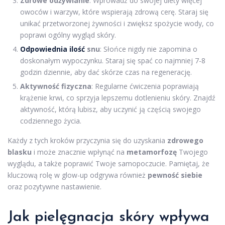
Zdrowe odżywianie
: Wprowadź do swojej diety więcej
owoców i warzyw, które wspierają zdrową cerę. Staraj się
unikać przetworzonej żywności i zwiększ spożycie wody, co
poprawi ogólny wygląd skóry.
Odpowiednia ilość
snu
: Słońce nigdy nie zapomina o
doskonałym wypoczynku. Staraj się spać co najmniej 7-8
godzin dziennie, aby dać skórze czas na regenerację.
Aktywność fizyczna
: Regularne ćwiczenia poprawiają
krążenie krwi, co sprzyja lepszemu dotlenieniu skóry. Znajdź
aktywność, którą lubisz, aby uczynić ją częścią swojego
codziennego życia.
Każdy z tych kroków przyczynia się do uzyskania
zdrowego
blasku
i może znacznie wpłynąć na
metamorfozę
Twojego
wyglądu, a także poprawić Twoje samopoczucie. Pamiętaj, że
kluczową rolę w glow-up odgrywa również
pewność siebie
oraz pozytywne nastawienie.
Jak pielęgnacja skóry wpływa