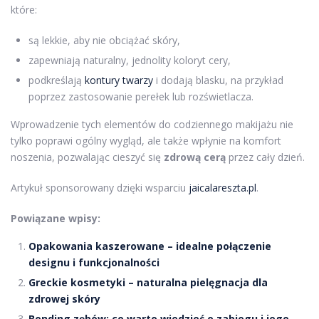
które:
są lekkie, aby nie obciążać skóry,
zapewniają naturalny, jednolity koloryt cery,
podkreślają
kontury twarzy
i dodają blasku, na przykład
poprzez zastosowanie perełek lub rozświetlacza.
Wprowadzenie tych elementów do codziennego makijażu nie
tylko poprawi ogólny wygląd, ale także wpłynie na komfort
noszenia, pozwalając cieszyć się
zdrową cerą
przez cały dzień.
Artykuł sponsorowany dzięki wsparciu
jaicalareszta.pl
.
Powiązane wpisy:
Opakowania kaszerowane – idealne połączenie
designu i funkcjonalności
Greckie kosmetyki – naturalna pielęgnacja dla
zdrowej skóry
Bonding zębów: co warto wiedzieć o zabiegu i jego