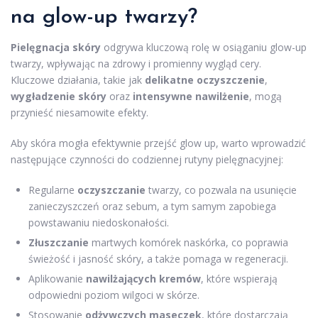
na glow-up twarzy?
Pielęgnacja skóry
odgrywa kluczową rolę w osiąganiu glow-up
twarzy, wpływając na zdrowy i promienny wygląd cery.
Kluczowe działania, takie jak
delikatne oczyszczenie
,
wygładzenie skóry
oraz
intensywne nawilżenie
, mogą
przynieść niesamowite efekty.
Aby skóra mogła efektywnie przejść glow up, warto wprowadzić
następujące czynności do codziennej rutyny pielęgnacyjnej:
Regularne
oczyszczanie
twarzy, co pozwala na usunięcie
zanieczyszczeń oraz sebum, a tym samym zapobiega
powstawaniu niedoskonałości.
Złuszczanie
martwych komórek naskórka, co poprawia
świeżość i jasność skóry, a także pomaga w regeneracji.
Aplikowanie
nawilżających kremów
, które wspierają
odpowiedni poziom wilgoci w skórze.
Stosowanie
odżywczych maseczek
, które dostarczają