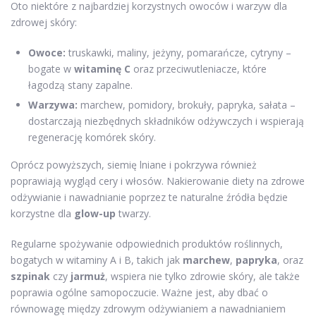
Oto niektóre z najbardziej korzystnych owoców i warzyw dla
zdrowej skóry:
Owoce:
truskawki, maliny, jeżyny, pomarańcze, cytryny –
bogate w
witaminę C
oraz przeciwutleniacze, które
łagodzą stany zapalne.
Warzywa:
marchew, pomidory, brokuły, papryka, sałata –
dostarczają niezbędnych składników odżywczych i wspierają
regenerację komórek skóry.
Oprócz powyższych, siemię lniane i pokrzywa również
poprawiają wygląd cery i włosów. Nakierowanie diety na zdrowe
odżywianie i nawadnianie poprzez te naturalne źródła będzie
korzystne dla
glow-up
twarzy.
Regularne spożywanie odpowiednich produktów roślinnych,
bogatych w witaminy A i B, takich jak
marchew
,
papryka
, oraz
szpinak
czy
jarmuż
, wspiera nie tylko zdrowie skóry, ale także
poprawia ogólne samopoczucie. Ważne jest, aby dbać o
równowagę między zdrowym odżywianiem a nawadnianiem